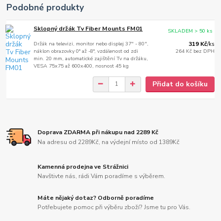
Podobné produkty
Sklopný držák Tv Fiber Mounts FM01
SKLADEM > 50 ks
Držák na televizi, monitor nebo displej 37" - 80",
319 Kč
/
ks
náklon obrazovky 0° až -8°, vzdálenost od zdi
264 Kč
bez DPH
min. 20 mm, automatické zajištění Tv na držáku,
VESA 75x75 až 600x400, nosnost 45 kg
Přidat do košíku
Doprava ZDARMA při nákupu nad 2289 Kč
Na adresu od 2289Kč, na výdejní místo od 1389Kč
Kamenná prodejna ve Strážnici
Navštivte nás, rádi Vám poradíme s výběrem.
Máte nějaký dotaz? Odborně poradíme
Potřebujete pomoc při výběru zboží? Jsme tu pro Vás.