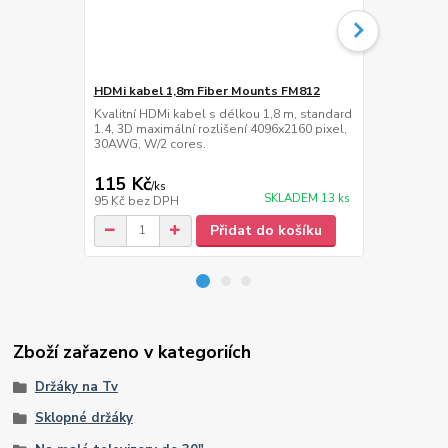
HDMi kabel 1,8m Fiber Mounts FM812
Lišta na ka
Kvalitní HDMi kabel s délkou 1,8 m, standard
Hliníková ná
1.4, 3D maximální rozlišení 4096x2160 pixel,
cm, šířka 60
30AWG, W/2 cores.
115 Kč
359 Kč
/
ks
/
ks
SKLADEM 13 ks
95 Kč
bez DPH
297 Kč
bez 
Přidat do košíku
Zboží zařazeno v kategoriích
Držáky na Tv
Sklopné držáky