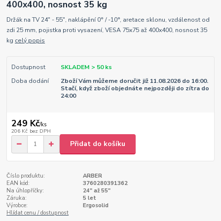
400x400, nosnost 35 kg
Držák na TV 24" - 55", naklápění 0° / -10°, aretace sklonu, vzdálenost od
zdi 25 mm, pojistka proti vysazení, VESA 75x75 až 400x400, nosnost 35
kg
celý popis
Dostupnost
SKLADEM > 50 ks
Doba dodání
Zboží Vám můžeme doručit již 11.08.2026 do 16:00.
Stačí, když zboží objednáte nejpozději do zítra do
24:00
249 Kč
/
ks
206 Kč
bez DPH
Přidat do košíku
Číslo produktu:
ARBER
EAN kód:
3760280391362
Na úhlopříčky:
24" až 55"
Záruka:
5 let
Výrobce:
Ergosolid
Hlídat cenu / dostupnost