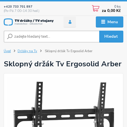
0
ks
+420 733 701 897
za
0,00 Kč
(Po–Pá 7:00–14:30 hod.)
Menu
Hledat
Úvod
Držáky na Tv
Sklopný držák Tv Ergosolid Arber
Sklopný držák Tv Ergosolid Arber