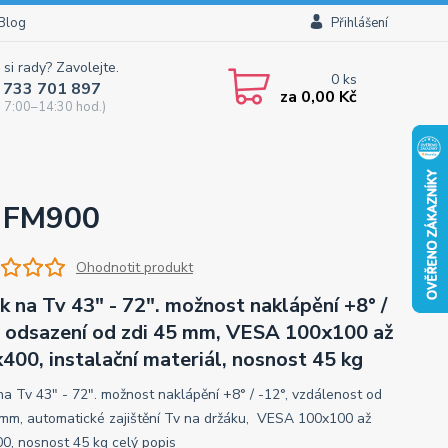
Blog
Přihlášení
 si rady? Zavolejte.
0
ks
 733 701 897
za
0,00 Kč
 7:00–14:30 hod.)
s FM900
Ohodnotit produkt
k na Tv 43" - 72". možnost naklápění +8° /
, odsazení od zdi 45 mm, VESA 100x100 až
400, instalační materiál, nosnost 45 kg
na Tv 43" - 72". možnost naklápění +8° / -12°, vzdálenost od
 mm, automatické zajištění Tv na držáku, VESA 100x100 až
0, nosnost 45 kg
celý popis