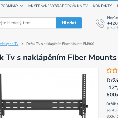
 PODMÍNKY
JAK SPRÁVNĚ VYBRAT DRŽÁK NA TV
KONTAKTY
Nevíte
Hledat
+420
(Po–Pá
ržáky na Tv
Držák Tv s naklápěním Fiber Mounts FM900
k Tv s naklápěním Fiber Mount
Držá
-12°
600x
Držák 
zdi 45
600x40