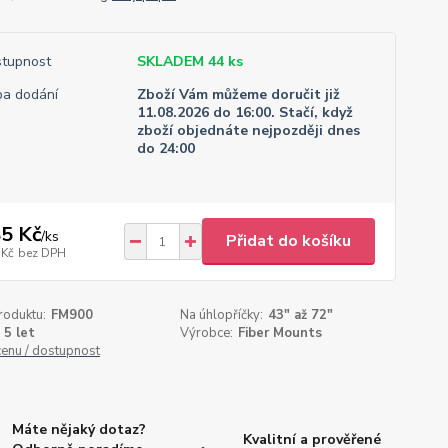
tupnost
SKLADEM 44 ks
a dodání
Zboží Vám můžeme doručit již
11.08.2026 do 16:00. Stačí, když
zboží objednáte nejpozději dnes
do 24:00
5 Kč
/
ks
Přidat do košíku
 Kč
bez DPH
roduktu:
FM900
Na úhlopříčky:
43" až 72"
5 let
Výrobce:
Fiber Mounts
cenu / dostupnost
Máte nějaký dotaz?
Kvalitní a prověřené