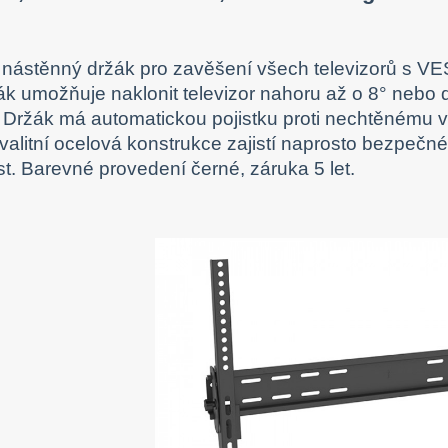
í nástěnný držák pro zavěšení všech televizorů s 
ák umožňuje naklonit televizor nahoru až o 8° nebo d
Držák má automatickou pojistku proti nechtěnému vy
Kvalitní ocelová konstrukce zajistí naprosto bezpečn
st. Barevné provedení černé, záruka 5 let.