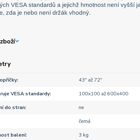
ch VESA standardů a jejichž hmotnost není vyšší ja
e, zda je nebo není držák vhodný.
zboží
etry
opříčky
43" až 72"
ruje VESA standardy
100x100 až 600x400
í do stran
ne
černá
ost balení
3 kg