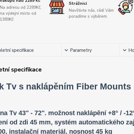
nákupu nad 2289 Kč
Strážnici
Na adresu od 2289Kč,
Navštivte nás, rádi Vám
na výdejní místo od
poradíme s výběrem.
1389Kč
etní specifikace
Parametry
Ho
tní specifikace
k Tv s naklápěním Fiber Mounts
na Tv 43" - 72". možnost naklápění +8° / -1
ní od zdi 45 mm, systém automatického zaj
0, instalační materiál, nosnost 45 kg