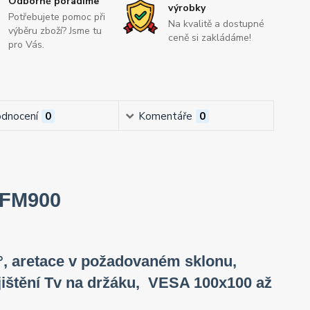
Odborně poradíme
výrobky
Potřebujete pomoc při
Na kvalitě a dostupné
výběru zboží? Jsme tu
ceně si zakládáme!
pro Vás.
dnocení
0
Komentáře
0
 FM900
2°, aretace v požadovaném sklonu,
ištění Tv na držáku, VESA 100x100 až