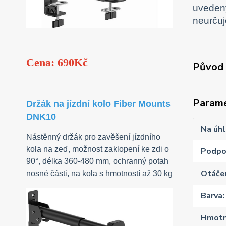
uvedený
neurčuj
Cena: 690Kč
Původ 
Param
Držák na jízdní kolo Fiber Mounts
DNK10
Na úhl
Nástěnný držák pro zavěšení jízdního
kola na zeď, možnost zaklopení ke zdi o
Podpo
90°, délka 360-480 mm, ochranný potah
Otáčen
nosné části, na kola s hmotností až 30 kg
Barva
Hmotn