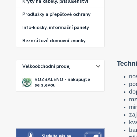
Kryty na kabely, příslušenství
Prodlužky a přepěťové ochrany
Info-kiosky, informační panely
Bezdrátové domovní zvonky
Techn
Velkoobchodní prodej
no
ROZBALENO - nakupujte
po
se slevou
do
ro
mi
zaj
kva
ba