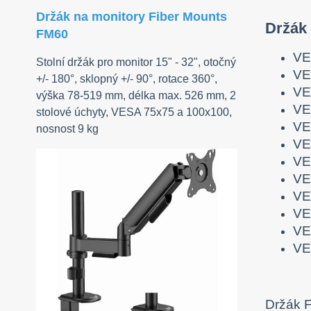
Držák na monitory Fiber Mounts
Držák
FM60
VE
Stolní držák pro monitor 15" - 32", otočný
VE
+/- 180°, sklopný +/- 90°, rotace 360°,
VE
výška 78-519 mm, délka max. 526 mm, 2
VE
stolové úchyty, VESA 75x75 a 100x100,
VE
nosnost 9 kg
VE
VE
VE
VE
VE
VE
VE
Držák F