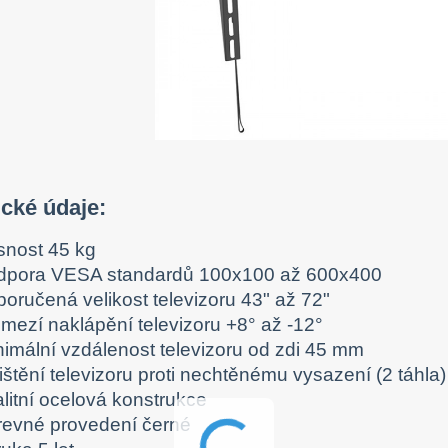
ické údaje:
snost 45 kg
dpora VESA standardů 100x100 až 600x400
poručená velikost televizoru 43" až 72"
zmezí naklápění televizoru +8° až -12°
nimální vzdálenost televizoru od zdi 45 mm
ištění televizoru proti nechtěnému vysazení (2 táhla)
litní ocelová konstrukce
revné provedení černé