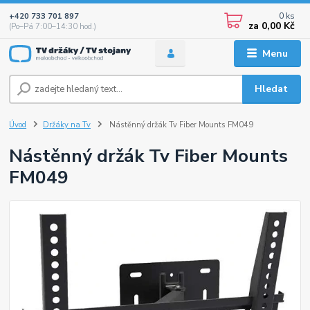
0
ks
+420 733 701 897
za
0,00 Kč
(Po–Pá 7:00–14:30 hod.)
Menu
Hledat
Úvod
Držáky na Tv
Nástěnný držák Tv Fiber Mounts FM049
Nástěnný držák Tv Fiber Mounts
FM049