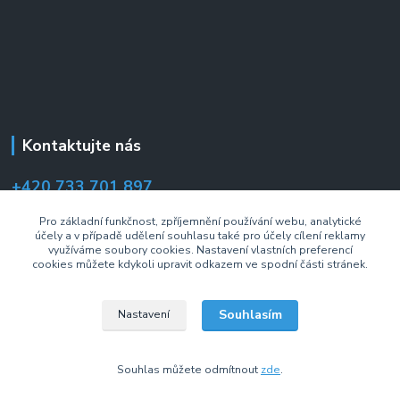
Kontaktujte nás
+420 733 701 897
(Po–Pá 7:00–14:30 hod.)
Pro základní funkčnost, zpříjemnění používání webu, analytické
účely a v případě udělení souhlasu také pro účely cílení reklamy
info@drzakyastolky.cz
využíváme soubory cookies. Nastavení vlastních preferencí
cookies můžete kdykoli upravit odkazem ve spodní části stránek.
Souhlasím
Nastavení
2008 © Fiber Mounts s.r.o. Všechna práva vyhrazena.
Souhlas můžete odmítnout
zde
.