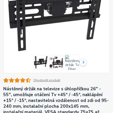
Ohodnotit produkt
Nástěnný držák na televize s úhlopříčkou 26" -
55", umožňuje otáčení Tv +45° / -45°, naklápění
+15° / -15°, nastavitelná vzdálenost od zdi od 95-
240 mm, instalační plocha 200x145 mm,
instalační materiál, VESA standardy 75x75 až