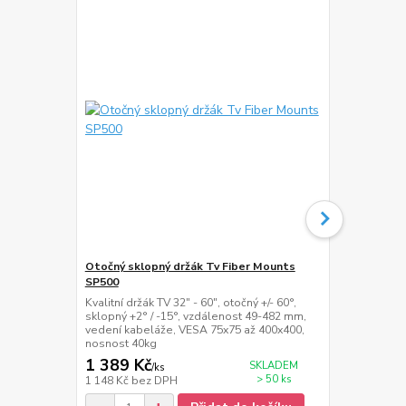
Otočný sklopný držák Tv Fiber Mounts
Otočný sklo
SP500
Držák na Tv 
otáčení do st
Kvalitní držák TV 32" - 60", otočný +/- 60°,
VESA 200x20
sklopný +2° / -15°, vzdálenost 49-482 mm,
vedení kabeláže, VESA 75x75 až 400x400,
nosnost 40kg
1 389 Kč
949 Kč
SKLADEM
/
ks
/
ks
> 50 ks
1 148 Kč
bez DPH
784 Kč
bez 