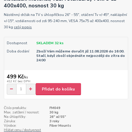
400x400, nosnost 30 kg
Nástěnný držák na TV s úhlopříčkou 26" - 55", otáčení Tv +/-45°, naklápění
+/-15°, vzdálenosti od zdi 95-240 mm, VESA 75x75 až 400x400, nosnost
30 kg
celý popis
Dostupnost
SKLADEM 32 ks
Doba dodání
Zboží Vám můžeme doručit již 11.08.2026 do 16:00.
Stačí, když zboží objednáte nejpozději do zítra do
24:00
499 Kč
/
ks
412 Kč
bez DPH
Přidat do košíku
Číslo produktu:
FM049
Max. zatížení / nosnost:
30 kg
Na úhlopříčky:
26" až 55"
Záruka:
3 roky
Výrobce:
Fiber Mounts
Hlídat cenu / dostupnost