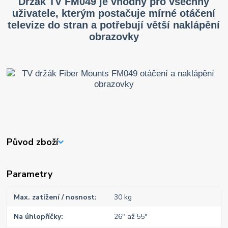
Držák TV FM049 je vhodný pro všechny
uživatele, kterým postačuje mírné otáčení
televize do stran a potřebují větší naklápění
obrazovky
Původ zboží
Parametry
Max. zatížení / nosnost
30 kg
Na úhlopříčky
26" až 55"