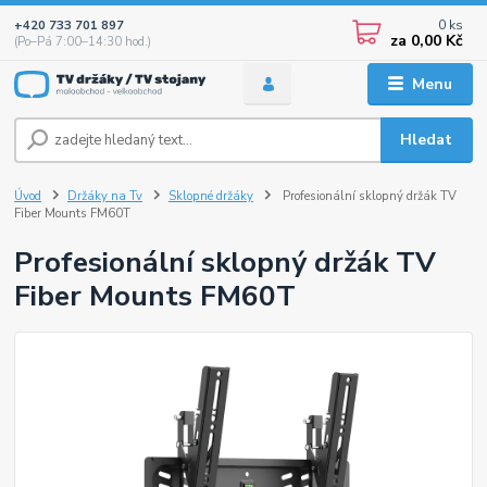
0
ks
+420 733 701 897
za
0,00 Kč
(Po–Pá 7:00–14:30 hod.)
Menu
Hledat
Úvod
Držáky na Tv
Sklopné držáky
Profesionální sklopný držák TV
Fiber Mounts FM60T
Profesionální sklopný držák TV
Fiber Mounts FM60T