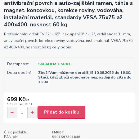
antivibrační povrch a auto-zajištění ramen, táhla s
magnet. koncovkou, korekce roviny, vodováha,
instalační materiál, standardy VESA 75x75 až
400x400, nosnost 60 kg
Profesionální držák TV 32" - 65", naklápění 0° / -12°, vzdálenost 31 mm,
antivibrační povrch, korekce roviny, vodováha, inst. materiál, VESA 75x75
až 400x400, nosnost 60 kg
celý popis
Dostupnost
SKLADEM > 50 ks
Doba dodání
Zboží Vám můžeme doručit již 10.08.2026 do 16:00.
Stačí, když zboží objednáte nejpozději do zítra do
13:00
699 Kč
/
ks
578 Kč
bez DPH
Přidat do košíku
Číslo produktu:
FM60T
EAN kód:
5901597301646