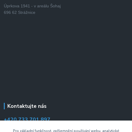
Úprkova 1941 - v areálu Šohaj
696 62 Strážnice
Kontaktujte nás
+420 733 701 897
(Po–Pá 7:00–14:30 hod.)
Pro základní funkčnost, zpříjemnění používání webu, analytické