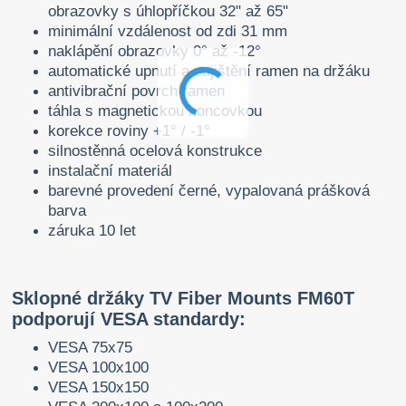
obrazovky s úhlopříčkou 32" až 65"
minimální vzdálenost od zdi 31 mm
naklápění obrazovky 0° až -12°
automatické upnutí a zajištění ramen na držáku
antivibrační povrch ramen
táhla s magnetickou koncovkou
korekce roviny +1° / -1°
silnostěnná ocelová konstrukce
instalační materiál
barevné provedení černé, vypalovaná prášková
barva
záruka 10 let
Sklopné držáky TV Fiber Mounts FM60T
podporují VESA standardy:
VESA 75x75
VESA 100x100
VESA 150x150