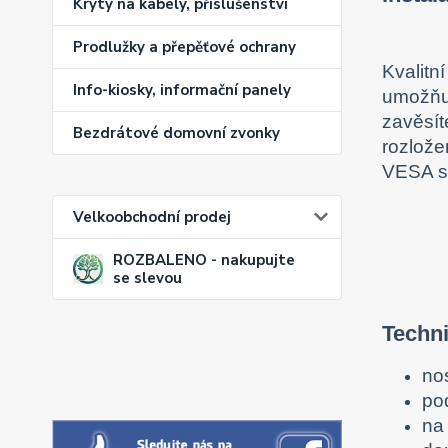
Kryty na kabely, příslušenství
Prodlužky a přepěťové ochrany
Kvalitn
Info-kiosky, informační panely
umožňuj
zavěsít
Bezdrátové domovní zvonky
rozlože
VESA st
Velkoobchodní prodej
ROZBALENO - nakupujte
se slevou
Techni
no
po
na 