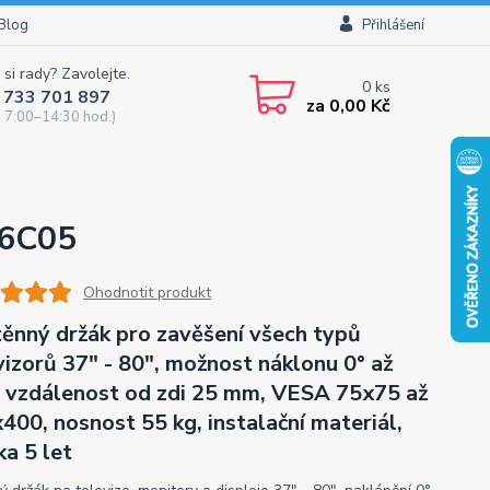
Blog
Přihlášení
 si rady? Zavolejte.
0
ks
 733 701 897
za
0,00 Kč
 7:00–14:30 hod.)
M6C05
Ohodnotit produkt
ěnný držák pro zavěšení všech typů
vizorů 37" - 80", možnost náklonu 0° až
, vzdálenost od zdi 25 mm, VESA 75x75 až
400, nosnost 55 kg, instalační materiál,
ka 5 let