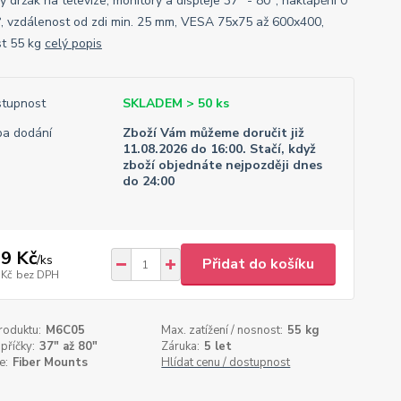
 držák na televize, monitory a displeje 37" - 80", naklápění 0°
°, vzdálenost od zdi min. 25 mm, VESA 75x75 až 600x400,
t 55 kg
celý popis
tupnost
SKLADEM > 50 ks
a dodání
Zboží Vám můžeme doručit již
11.08.2026 do 16:00. Stačí, když
zboží objednáte nejpozději dnes
do 24:00
9 Kč
/
ks
Přidat do košíku
 Kč
bez DPH
roduktu:
M6C05
Max. zatížení / nosnost:
55 kg
příčky:
37" až 80"
Záruka:
5 let
e:
Fiber Mounts
Hlídat cenu / dostupnost