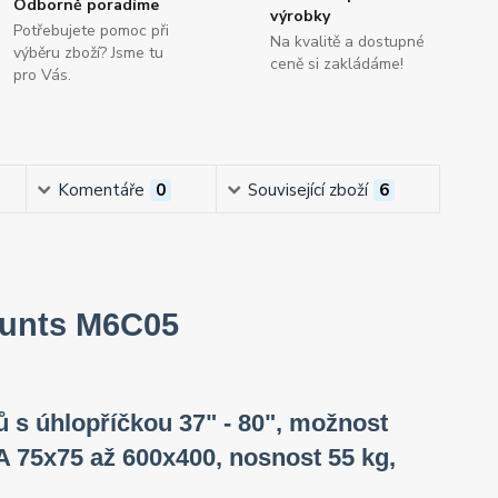
Odborně poradíme
výrobky
Potřebujete pomoc při
Na kvalitě a dostupné
výběru zboží? Jsme tu
ceně si zakládáme!
pro Vás.
Komentáře
0
Související zboží
6
ounts M6C05
ů s úhlopříčkou 37" - 80", možnost
A 75x75 až 600x400, nosnost 55 kg,