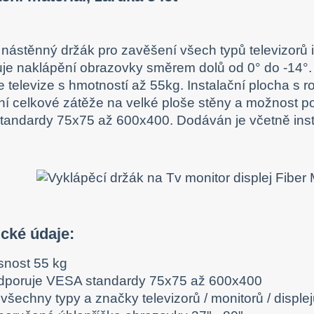
í nástěnný držák pro zavěšení všech typů televizorů i
e naklápění obrazovky směrem dolů od 0° do -14°.
e televize s hmotností až 55kg. Instalační plocha s
ní celkové zátěže na velké ploše stěny a možnost p
andardy 75x75 až 600x400. Dodáván je včetně instal
cké údaje:
snost 55 kg
dporuje VESA standardy 75x75 až 600x400
všechny typy a značky televizorů / monitorů / disple