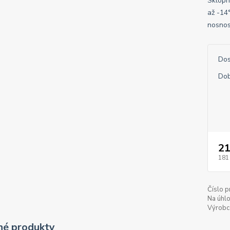
Sklopný
až -14
nosnos
Dos
Dob
21
181
Číslo p
Na úhlo
Výrobc
é produkty