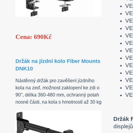
VE
VE
VE
VE
VE
Cena: 690Kč
VE
VE
VE
Držák na jízdní kolo Fiber Mounts
VE
DNK10
VE
VE
Nástěnný držák pro zavěšení jízdního
VE
kola na zeď, možnost zaklopení ke zdi o
VE
90°, délka 360-480 mm, ochranný potah
nosné části, na kola s hmotností až 30 kg
Držák 
displej