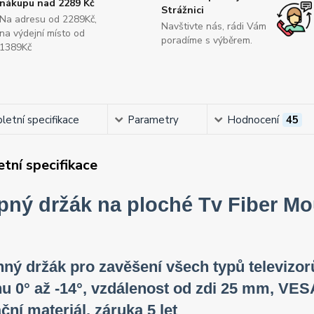
nákupu nad 2289 Kč
Strážnici
Na adresu od 2289Kč,
Navštivte nás, rádi Vám
na výdejní místo od
poradíme s výběrem.
1389Kč
etní specifikace
Parametry
Hodnocení
45
tní specifikace
pný držák na ploché Tv Fiber M
ný držák pro zavěšení všech typů televizor
u 0° až -14°, vzdálenost od zdi 25 mm, VES
ační materiál, záruka 5 let