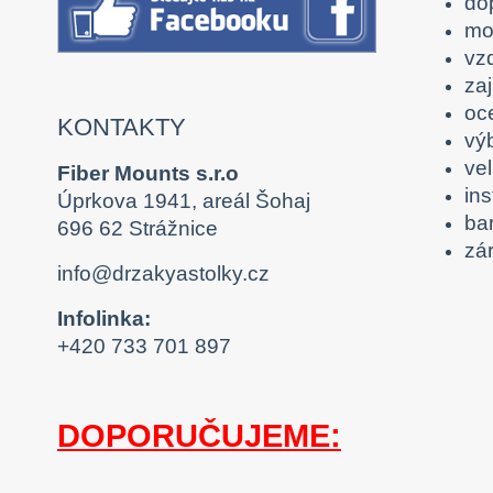
do
mo
vz
zaj
oc
KONTAKTY
výb
ve
Fiber Mounts s.r.o
ins
Úprkova 1941, areál Šohaj
ba
696 62 Strážnice
zár
info@drzakyastolky.cz
Infolinka:
+420 733 701 897
DOPORUČUJEME: