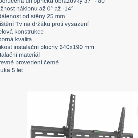
poručená úhlopříčka obrazovky 37" - 80"
žnost náklonu až 0° až -14°
dálenost od stěny 25 mm
ištění Tv na držáku proti vysazení
elová konstrukce
orná kvalita
likost instalační plochy 640x190 mm
talační materiál
revné provedení černé
uka 5 let