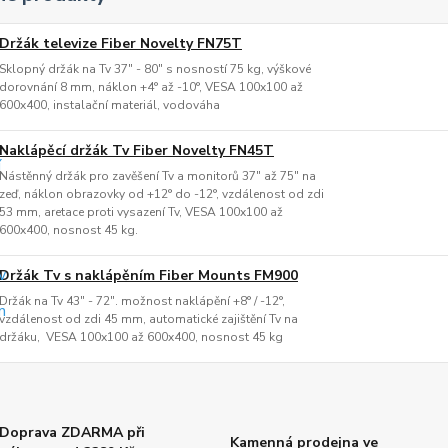
Držák televize Fiber Novelty FN75T
Sklopný držák na Tv 37" - 80" s nosností 75 kg, výškové
dorovnání 8 mm, náklon +4° až -10°, VESA 100x100 až
600x400, instalační materiál, vodováha
Naklápěcí držák Tv Fiber Novelty FN45T
Nástěnný držák pro zavěšení Tv a monitorů 37" až 75" na
zeď, náklon obrazovky od +12° do -12°, vzdálenost od zdi
53 mm, aretace proti vysazení Tv, VESA 100x100 až
600x400, nosnost 45 kg.
Držák Tv s naklápěním Fiber Mounts FM900
Držák na Tv 43" - 72". možnost naklápění +8° / -12°,
vzdálenost od zdi 45 mm, automatické zajištění Tv na
držáku, VESA 100x100 až 600x400, nosnost 45 kg
Doprava ZDARMA při
Kamenná prodejna ve