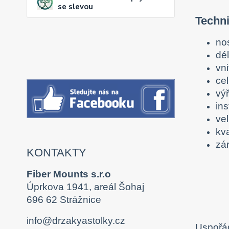
se slevou
Techn
no
dé
vn
ce
vý
ins
ve
kva
zár
KONTAKTY
Fiber Mounts s.r.o
Úprkova 1941, areál Šohaj
696 62 Strážnice
info@drzakyastolky.cz
Uspořád