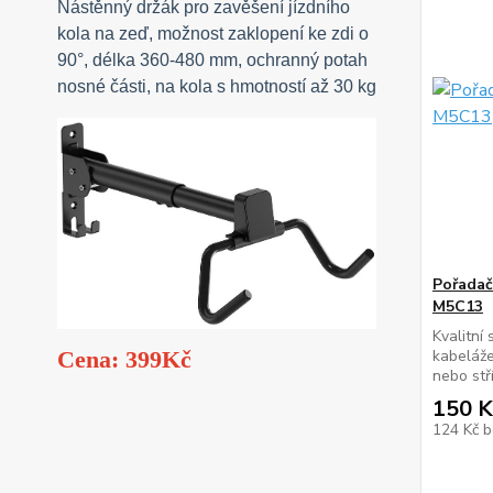
Nástěnný držák pro zavěšení jízdního
kola na zeď, možnost zaklopení ke zdi o
90°, délka 360-480 mm, ochranný potah
nosné části, na kola s hmotností až 30 kg
Pořadač
M5C13
Kvalitní
kabeláže
Cena: 399Kč
nebo stř
150 K
124 Kč
b