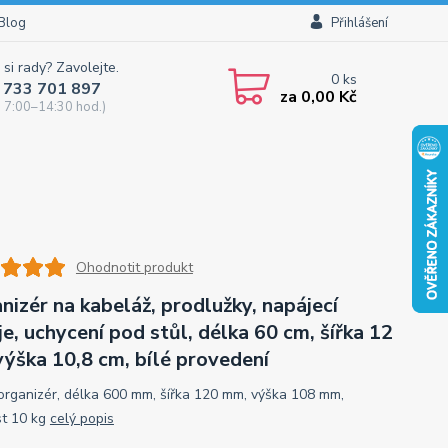
Blog
Přihlášení
 si rady? Zavolejte.
0
ks
 733 701 897
za
0,00 Kč
 7:00–14:30 hod.)
Ohodnotit produkt
nizér na kabeláž, prodlužky, napájecí
je, uchycení pod stůl, délka 60 cm, šířka 12
výška 10,8 cm, bílé provedení
 organizér, délka 600 mm, šířka 120 mm, výška 108 mm,
t 10 kg
celý popis