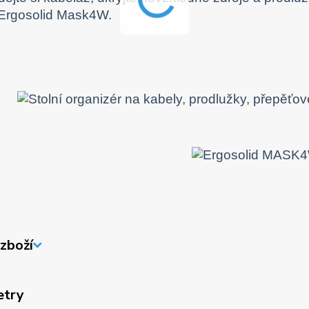
 Ergosolid Mask4W.
zboží
etry