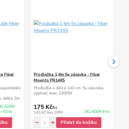
e Fiber
Prodlužka 1,4m 5x zásuvka - Fiber
Pr
Mounts PR14X5
No
 uspořádání
Prodlužka o délce 140 cm, 5x zásuvka,
Stí
vypínač, max. 2300W
AA,
n, délka 2m
pr
175 Kč
1
KLADEM
/
ks
> 50 ks
SKLADEM 8 ks
145 Kč
bez DPH
98
šíku
Přidat do košíku