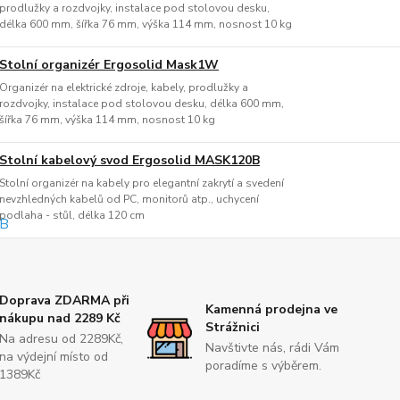
prodlužky a rozdvojky, instalace pod stolovou desku,
délka 600 mm, šířka 76 mm, výška 114 mm, nosnost 10 kg
Stolní organizér Ergosolid Mask1W
Organizér na elektrické zdroje, kabely, prodlužky a
rozdvojky, instalace pod stolovou desku, délka 600 mm,
šířka 76 mm, výška 114 mm, nosnost 10 kg
Stolní kabelový svod Ergosolid MASK120B
Stolní organizér na kabely pro elegantní zakrytí a svedení
nevzhledných kabelů od PC, monitorů atp., uchycení
podlaha - stůl, délka 120 cm
Doprava ZDARMA při
Kamenná prodejna ve
nákupu nad 2289 Kč
Strážnici
Na adresu od 2289Kč,
Navštivte nás, rádi Vám
na výdejní místo od
poradíme s výběrem.
1389Kč