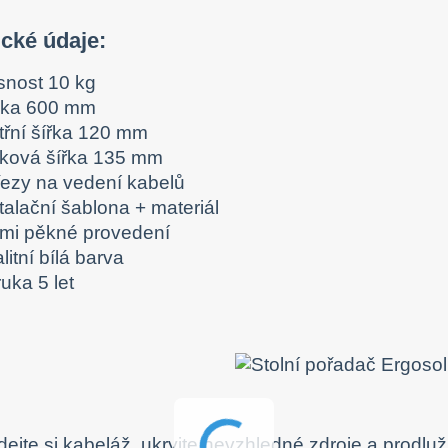
ické údaje:
snost 10 kg
lka 600 mm
itřní šířka 120 mm
lková šířka 135 mm
řezy na vedení kabelů
talační šablona + materiál
lmi pěkné provedení
litní bílá barva
uka 5 let
ejte si kabeláž, ukryjte nevzhledné zdroje a prodl