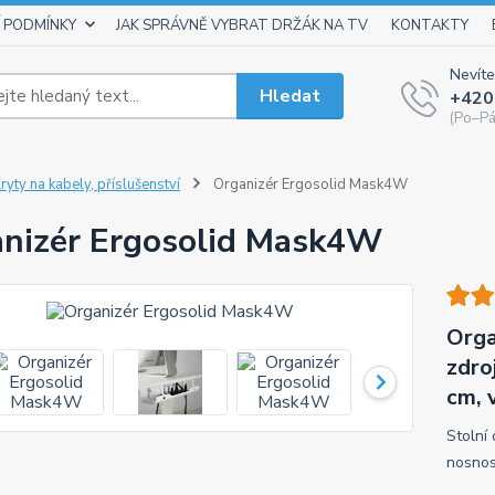
 PODMÍNKY
JAK SPRÁVNĚ VYBRAT DRŽÁK NA TV
KONTAKTY
Nevíte
Hledat
+420
(Po–Pá
ryty na kabely, příslušenství
Organizér Ergosolid Mask4W
nizér Ergosolid Mask4W
Orga
zdro
cm, 
Stolní
nosnos