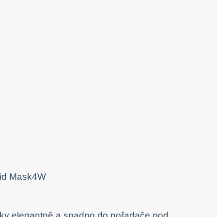
užky elegantně a snadno do pořadače pod