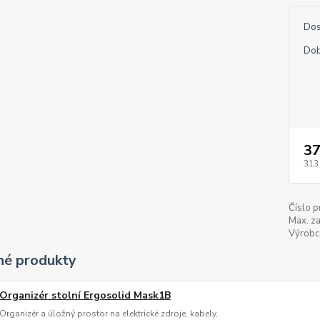
Dos
Dob
37
313
Číslo p
Max. za
Výrobc
é produkty
Organizér stolní Ergosolid Mask1B
Organizér a úložný prostor na elektrické zdroje, kabely,