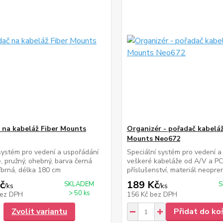
 na kabeláž Fiber Mounts
Organizér - pořadač kabeláž
Mounts Neo672
 systém pro vedení a uspořádání
Speciální systém pro vedení a
, pružný, ohebný, barva černá
veškeré kabeláže od A/V a PC
íbrná, délka 180 cm
příslušenství, materiál neopre
č
189 Kč
SKLADEM
S
/
ks
/
ks
> 50 ks
ez DPH
156 Kč
bez DPH
Zvolit variantu
Přidat do ko