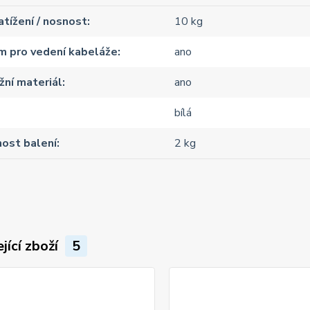
atížení / nosnost
10 kg
m pro vedení kabeláže
ano
ní materiál
ano
bílá
ost balení
2 kg
jící zboží
5