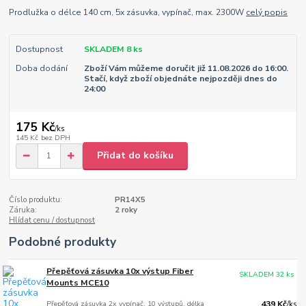
Prodlužka o délce 140 cm, 5x zásuvka, vypínač, max. 2300W
celý popis
Dostupnost
SKLADEM 8 ks
Doba dodání
Zboží Vám můžeme doručit již 11.08.2026 do 16:00.
Stačí, když zboží objednáte nejpozději dnes do
24:00
175 Kč
/
ks
145 Kč
bez DPH
Přidat do košíku
Číslo produktu:
PR14X5
Záruka:
2 roky
Hlídat cenu / dostupnost
Podobné produkty
Přepěťová zásuvka 10x výstup Fiber
SKLADEM 32 ks
Mounts MCE10
Přepěťová zásuvka 2x vypínač, 10 výstupů, délka
439 Kč
/
ks