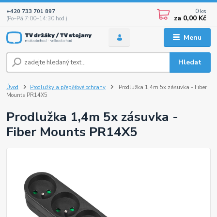
0
ks
+420 733 701 897
za
0,00 Kč
(Po–Pá 7:00–14:30 hod.)
Menu
Hledat
Úvod
Prodlužky a přepěťové ochrany
Prodlužka 1,4m 5x zásuvka - Fiber
Mounts PR14X5
Prodlužka 1,4m 5x zásuvka -
Fiber Mounts PR14X5