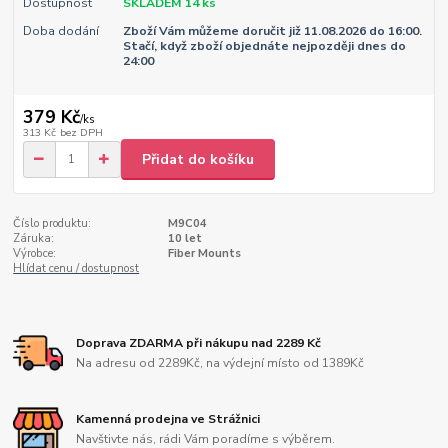
Dostupnost
SKLADEM 14 ks
Doba dodání
Zboží Vám můžeme doručit již 11.08.2026 do 16:00.
Stačí, když zboží objednáte nejpozději dnes do
24:00
379 Kč
/
ks
313 Kč
bez DPH
Přidat do košíku
Číslo produktu:
M9C04
Záruka:
10 let
Výrobce:
Fiber Mounts
Hlídat cenu / dostupnost
Doprava ZDARMA při nákupu nad 2289 Kč
Na adresu od 2289Kč, na výdejní místo od 1389Kč
Kamenná prodejna ve Strážnici
Navštivte nás, rádi Vám poradíme s výběrem.