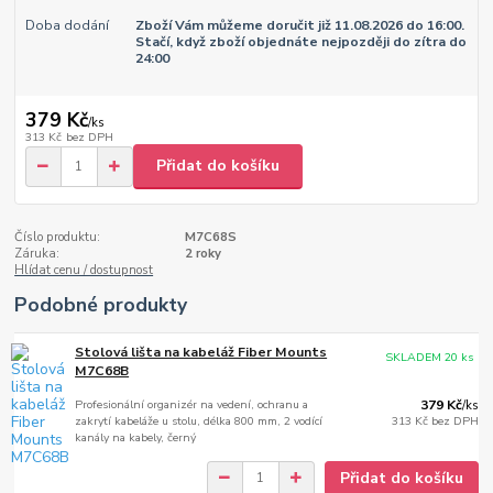
Doba dodání
Zboží Vám můžeme doručit již 11.08.2026 do 16:00.
Stačí, když zboží objednáte nejpozději do zítra do
24:00
379 Kč
/
ks
313 Kč
bez DPH
Přidat do košíku
Číslo produktu:
M7C68S
Záruka:
2 roky
Hlídat cenu / dostupnost
Podobné produkty
Stolová lišta na kabeláž Fiber Mounts
SKLADEM 20 ks
M7C68B
Profesionální organizér na vedení, ochranu a
379 Kč
/
ks
zakrytí kabeláže u stolu, délka 800 mm, 2 vodící
313 Kč
bez DPH
kanály na kabely, černý
Přidat do košíku