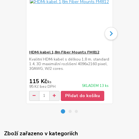
HDMi kabel 1,8m Fiber Mounts FM812
HDMi kabel 
Kvalitní HDMi kabel s délkou 1,8 m, standard
Kvalitní HDM
1.4, 3D maximální rozlišení 4096x2160 pixel,
1.4, 3D, maxi
30AWG, W/2 cores.
30AWG, W/2 
115 Kč
139 Kč
/
ks
/
ks
SKLADEM 13 ks
95 Kč
bez DPH
115 Kč
bez 
Přidat do košíku
Zboží zařazeno v kategoriích