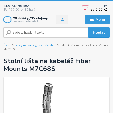
0
ks
+420 733 701 897
za
0,00 Kč
(Po–Pá 7:00–14:30 hod.)
Menu
Hledat
Úvod
Kryty na kabely, příslušenství
Stolní lišta na kabeláž Fiber Mounts
M7C68S
Stolní lišta na kabeláž Fiber
Mounts M7C68S