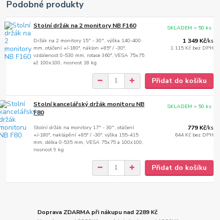
Podobné produkty
Stolní držák na 2 monitory NB F160
SKLADEM > 50 ks
Držák na 2 monitory 15" - 30", výška 140-400
1 349 Kč
/
ks
mm, otáčení +/-180°, náklon +85° / -30°,
1 115 Kč
bez DPH
vzdálenost 0-530 mm, rotace 360°, VESA 75x75
až 100x100, nosnost 18 kg
Přidat do košíku
Stolní kancelářský držák monitoru NB
SKLADEM > 50 ks
F80
Stolní držák na monitory 17" - 30", otáčení
779 Kč
/
ks
+/-180°, naklápění +85° / -30°, výška 155-415
644 Kč
bez DPH
mm, délka 0-535 mm, VESA 75x75 a 100x100,
nosnost 9 kg
Přidat do košíku
Doprava ZDARMA při nákupu nad 2289 Kč