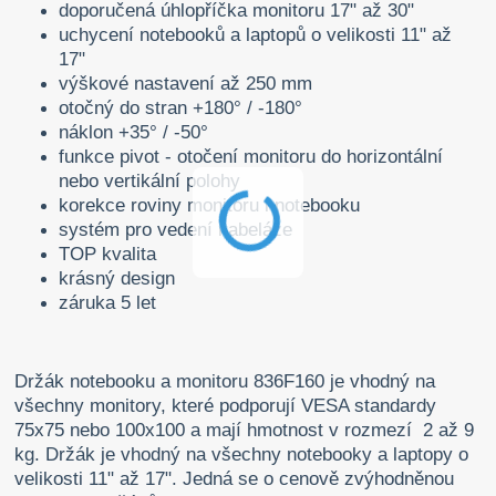
doporučená úhlopříčka monitoru 17" až 30"
uchycení notebooků a laptopů o velikosti 11" až
17"
výškové nastavení až 250 mm
otočný do stran +180° / -180°
náklon +35° / -50°
funkce pivot - otočení monitoru do horizontální
nebo vertikální polohy
korekce roviny monitoru i notebooku
systém pro vedení kabeláže
TOP kvalita
krásný design
záruka 5 let
Držák notebooku a monitoru 836F160 je vhodný na
všechny monitory, které podporují VESA standardy
75x75 nebo 100x100 a mají hmotnost v rozmezí 2 až 9
kg. Držák je vhodný na všechny notebooky a laptopy o
velikosti 11" až 17". Jedná se o cenově zvýhodněnou