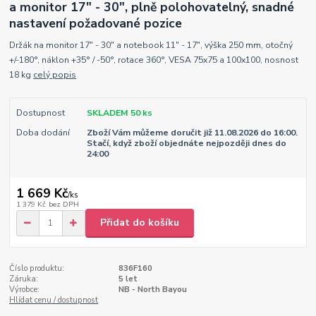
a monitor 17" - 30", plně polohovatelný, snadné
nastavení požadované pozice
Držák na monitor 17" - 30" a notebook 11" - 17", výška 250 mm, otočný
+/-180°, náklon +35° / -50°, rotace 360°, VESA 75x75 a 100x100, nosnost
18 kg
celý popis
Dostupnost
SKLADEM 50 ks
Doba dodání
Zboží Vám můžeme doručit již 11.08.2026 do 16:00.
Stačí, když zboží objednáte nejpozději dnes do
24:00
1 669 Kč
/
ks
1 379 Kč
bez DPH
Přidat do košíku
Číslo produktu:
836F160
Záruka:
5 let
Výrobce:
NB - North Bayou
Hlídat cenu / dostupnost