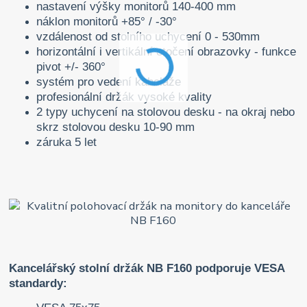
nastavení výšky monitorů 140-400 mm
náklon monitorů +85° / -
30°
vzdálenost od stolního uchycení 0 - 530mm
horizontální i vertikální otočení obrazovky - funkce
pivot +/- 360°
systém pro vedení kabeláže
profesionální držák vysoké kvality
2 typy uchycení na stolovou desku - na okraj nebo
skrz stolovou desku 10-90 mm
záruka 5 let
Kancelářský stolní držák NB F160 podporuje VESA
standardy: