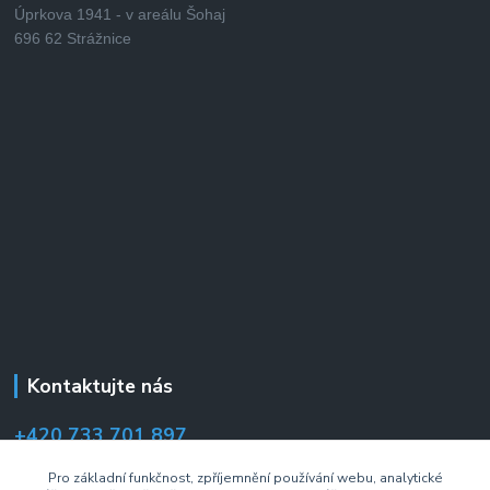
Úprkova 1941 - v areálu Šohaj
696 62 Strážnice
Kontaktujte nás
+420 733 701 897
(Po–Pá 7:00–14:30 hod.)
Pro základní funkčnost, zpříjemnění používání webu, analytické