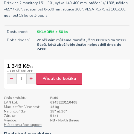
Držák na 2 monitory 15" - 30", výška 140-400 mm, otáčení +/-180°, náklon
+85° / -30°, vzdálenost 0-530 mm, rotace 360°, VESA 75x75 až 100x100,
nosnost 18 kg
celý popis
Dostupnost
SKLADEM > 50 ks
Doba dodání
Zboží Vám můžeme doručit již 11.08.2026 do 16:00.
Stačí, když zboží objednáte nejpozději dnes do
24:00
1 349 Kč
/
ks
1 115 Kč
bez DPH
Přidat do košíku
Číslo produktu:
F160
EAN kód:
6943223110405
Max. zatížení / nosnost:
18 kg
Na úhlopříčky:
15" až 30"
Záruka:
5 let
Výrobce:
NB - North Bayou
Hlídat cenu / dostupnost