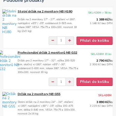
Podobné produkty
Stolní držák na 2 monitory NB H180
SKLADEM > 50 ks
Držák na 2 monitory 17" - 27", otáčení +/-180°,
1 389 Kč
/
ks
naklápění +85° / -35°, vzdálenost 0-505 mm,
1 148 Kč
bez DPH
rotace 360°, VESA 75x75 a 100x100, nosnost 18
kg (2x9 kg)
Přidat do košíku
Profesionální držák 2 monitorů NB G32
SKLADEM 19 ks
Držák pro 2 monitory 17" - 32", výška 200-520
2 790 Kč
/
ks
mm, otočný +/-180°, náklon +85° / -30°,
2 306 Kč
bez DPH
vzdálenost 0-630 mm, rotace 360°, VESA 75x75 a
100x100, nosnost 30 kg
Přidat do košíku
Držák na 2 monitory NB G55
SKLADEM
Stolní držák na 2 monitory 24" - 34", otáčení
3 890 Kč
/
ks
+/-180°, naklápění +60° / -15°, výška 190-475
3 215 Kč
bez DPH
mm, délka 0-640 mm, VESA 75x75 a 100x100,
nosnost 2x16 kg