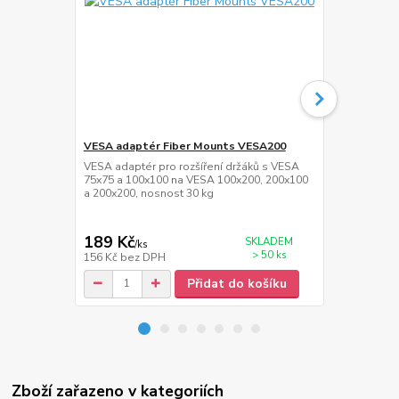
VESA adaptér Fiber Mounts VESA200
HDMi kabel 
VESA adaptér pro rozšíření držáků s VESA
Kvalitní HDM
75x75 a 100x100 na VESA 100x200, 200x100
1.4, 3D, maxi
a 200x200, nosnost 30 kg
30AWG, W/2 
189 Kč
139 Kč
SKLADEM
/
ks
/
ks
> 50 ks
156 Kč
bez DPH
115 Kč
bez 
Přidat do košíku
Zboží zařazeno v kategoriích