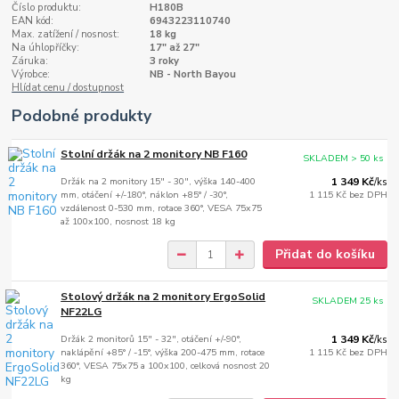
Číslo produktu:
H180B
EAN kód:
6943223110740
Max. zatížení / nosnost:
18 kg
Na úhlopříčky:
17" až 27"
Záruka:
3 roky
Výrobce:
NB - North Bayou
Hlídat cenu / dostupnost
Podobné produkty
Stolní držák na 2 monitory NB F160
SKLADEM > 50 ks
Držák na 2 monitory 15" - 30", výška 140-400
1 349 Kč
/
ks
mm, otáčení +/-180°, náklon +85° / -30°,
1 115 Kč
bez DPH
vzdálenost 0-530 mm, rotace 360°, VESA 75x75
až 100x100, nosnost 18 kg
Přidat do košíku
Stolový držák na 2 monitory ErgoSolid
SKLADEM 25 ks
NF22LG
Držák 2 monitorů 15" - 32", otáčení +/-90°,
1 349 Kč
/
ks
naklápění +85° / -15°, výška 200-475 mm, rotace
1 115 Kč
bez DPH
360°, VESA 75x75 a 100x100, celková nosnost 20
kg