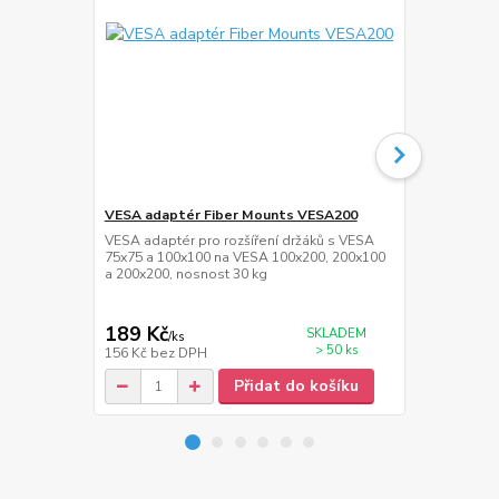
VESA adaptér Fiber Mounts VESA200
Polička na k
VESA adaptér pro rozšíření držáků s VESA
Polička pod 
75x75 a 100x100 na VESA 100x200, 200x100
rozměry 650
a 200x200, nosnost 30 kg
nosnost 2 k
189 Kč
599 Kč
SKLADEM
/
ks
/
ks
> 50 ks
156 Kč
bez DPH
495 Kč
bez 
Přidat do košíku