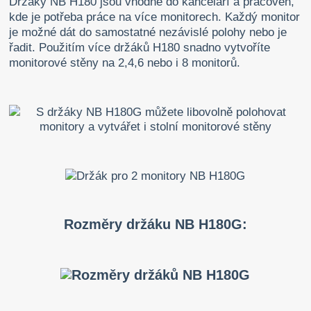
Držáky NB H180 jsou vhodné do kanceláří a pracoven,
kde je potřeba práce na více monitorech. Každý monitor
je možné dát do samostatné nezávislé polohy nebo je
řadit. Použitím více držáků H180 snadno vytvoříte
monitorové stěny na 2,4,6 nebo i 8 monitorů.
Rozměry držáku NB H180G: