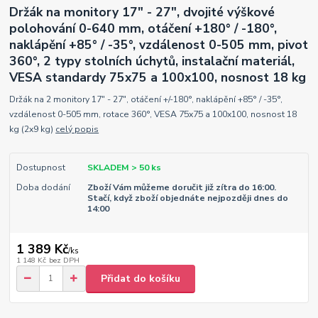
Držák na monitory 17" - 27", dvojité výškové
polohování 0-640 mm, otáčení +180° / -180°,
naklápění +85° / -35°, vzdálenost 0-505 mm, pivot
360°, 2 typy stolních úchytů, instalační materiál,
VESA standardy 75x75 a 100x100, nosnost 18 kg
Držák na 2 monitory 17" - 27", otáčení +/-180°, naklápění +85° / -35°,
vzdálenost 0-505 mm, rotace 360°, VESA 75x75 a 100x100, nosnost 18
kg (2x9 kg)
celý popis
Dostupnost
SKLADEM > 50 ks
Doba dodání
Zboží Vám můžeme doručit již zítra do 16:00.
Stačí, když zboží objednáte nejpozději dnes do
14:00
1 389 Kč
/
ks
1 148 Kč
bez DPH
Přidat do košíku