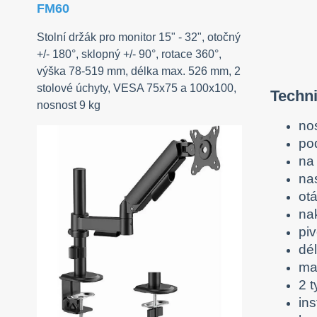
FM60
Stolní držák pro monitor 15" - 32", otočný
+/- 180°, sklopný +/- 90°, rotace 360°,
výška 78-519 mm, délka max. 526 mm, 2
stolové úchyty, VESA 75x75 a 100x100,
Techn
nosnost 9 kg
no
po
na
na
otá
nak
piv
dé
ma
2 t
ins