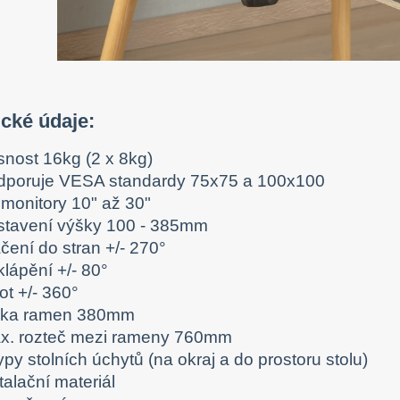
ické údaje:
snost 16kg (2 x 8kg)
dporuje VESA standardy 75x75 a 100x100
 monitory 10" až 30"
stavení výšky 100 - 385mm
čení do stran +/- 270°
lápění +/- 80°
ot +/- 360°
lka ramen 380mm
x. rozteč mezi rameny 760mm
ypy stolních úchytů (na okraj a do prostoru stolu)
talační materiál