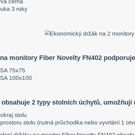
rva černá
ruka 3 roky
 na monitory Fiber Novelty FN402 podporuj
SA 75x75
SA 100x100
 obsahuje 2 typy stolních úchytů, umožňují
okraj stolu
 prostoru stolu (nutná průchodka nebo vyvrtání 1 ot