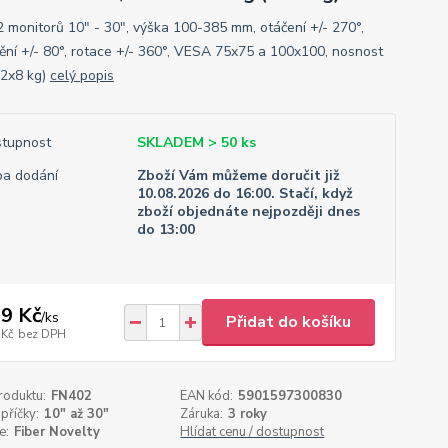
2 monitorů 10" - 30", výška 100-385 mm, otáčení +/- 270°,
ění +/- 80°, rotace +/- 360°, VESA 75x75 a 100x100, nosnost
(2x8 kg)
celý popis
tupnost
SKLADEM > 50 ks
a dodání
Zboží Vám můžeme doručit již
10.08.2026 do 16:00. Stačí, když
zboží objednáte nejpozději dnes
do 13:00
9 Kč
/
ks
Přidat do košíku
 Kč
bez DPH
roduktu:
FN402
EAN kód:
5901597300830
příčky:
10" až 30"
Záruka:
3 roky
e:
Fiber Novelty
Hlídat cenu / dostupnost