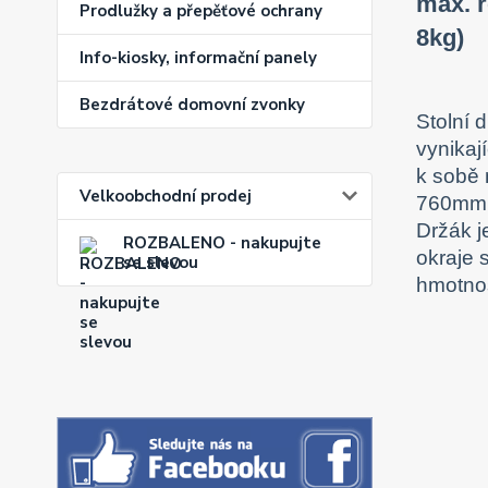
max. r
Prodlužky a přepěťové ochrany
8kg)
Info-kiosky, informační panely
Bezdrátové domovní zvonky
Stolní 
vynikaj
k sobě 
Velkoobchodní prodej
760mm, 
Držák j
ROZBALENO - nakupujte
okraje 
se slevou
hmotno