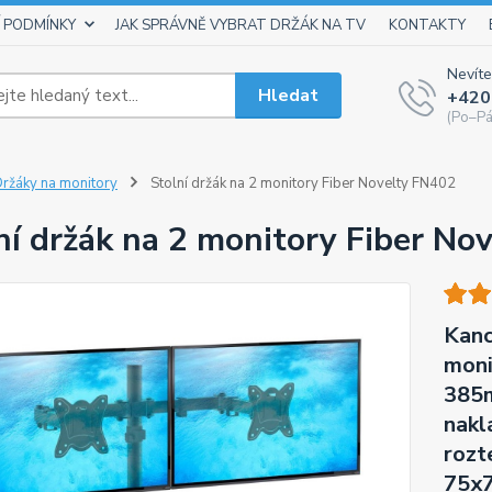
 PODMÍNKY
JAK SPRÁVNĚ VYBRAT DRŽÁK NA TV
KONTAKTY
Nevíte
Hledat
+420
(Po–Pá
ržáky na monitory
Stolní držák na 2 monitory Fiber Novelty FN402
ní držák na 2 monitory Fiber No
Kanc
moni
385m
nakl
rozt
75x7