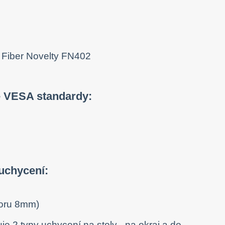
e VESA standardy:
 uchycení:
voru 8mm)