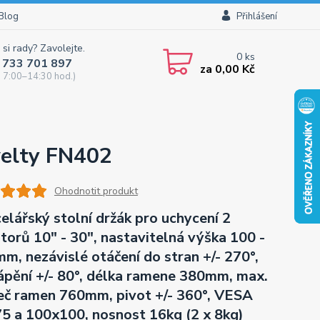
Blog
Přihlášení
 si rady? Zavolejte.
0
ks
 733 701 897
za
0,00 Kč
 7:00–14:30 hod.)
velty FN402
Ohodnotit produkt
elářský stolní držák pro uchycení 2
torů 10" - 30", nastavitelná výška 100 -
m, nezávislé otáčení do stran +/- 270°,
ápění +/- 80°, délka ramene 380mm, max.
eč ramen 760mm, pivot +/- 360°, VESA
5 a 100x100, nosnost 16kg (2 x 8kg)