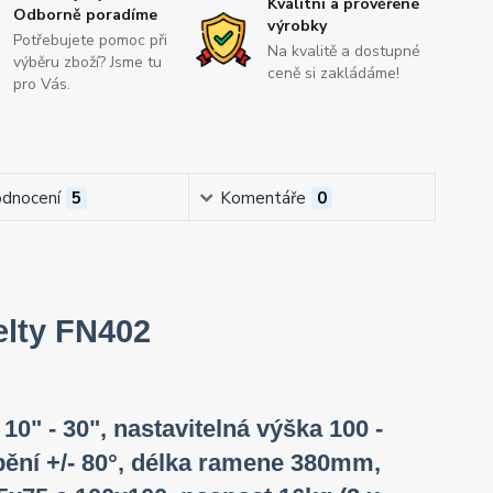
Kvalitní a prověřené
Odborně poradíme
výrobky
Potřebujete pomoc při
Na kvalitě a dostupné
výběru zboží? Jsme tu
ceně si zakládáme!
pro Vás.
dnocení
5
Komentáře
0
elty FN402
0" - 30", nastavitelná výška 100 -
pění +/- 80°, délka ramene 380mm,