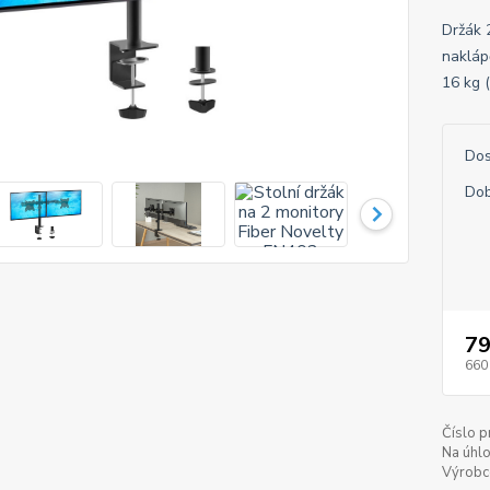
Držák 
nakláp
16 kg 
Dos
Dob
79
660
Číslo p
Na úhlo
Výrobc