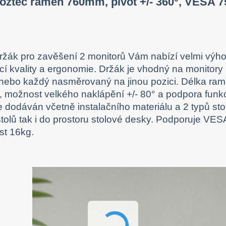
ozteč ramen 760mm, pivot +/- 360°, VESA 7
držák pro zavěšení 2 monitorů Vám nabízí velmi výh
ící kvality a ergonomie. Držák je vhodný na monitory
nebo každý nasměrovaný na jinou pozici. Délka ra
možnost velkého naklápění +/- 80° a podpora funkce
e dodáván včetně instalačního materiálu a 2 typů st
stolů tak i do prostoru stolové desky. Podporuje V
st 16kg.