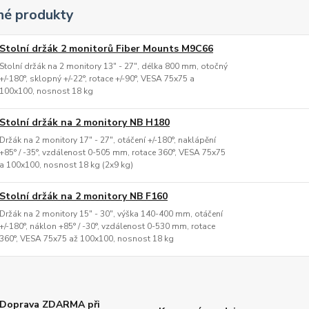
é produkty
Stolní držák 2 monitorů Fiber Mounts M9C66
Stolní držák na 2 monitory 13" - 27", délka 800 mm, otočný
+/-180°, sklopný +/-22°, rotace +/-90°, VESA 75x75 a
100x100, nosnost 18 kg
Stolní držák na 2 monitory NB H180
Držák na 2 monitory 17" - 27", otáčení +/-180°, naklápění
+85° / -35°, vzdálenost 0-505 mm, rotace 360°, VESA 75x75
a 100x100, nosnost 18 kg (2x9 kg)
Stolní držák na 2 monitory NB F160
Držák na 2 monitory 15" - 30", výška 140-400 mm, otáčení
+/-180°, náklon +85° / -30°, vzdálenost 0-530 mm, rotace
360°, VESA 75x75 až 100x100, nosnost 18 kg
Doprava ZDARMA při