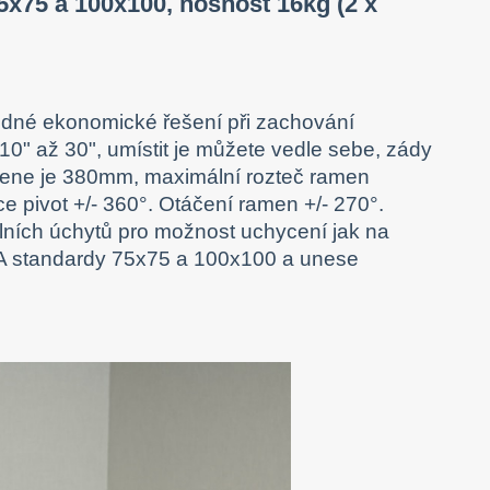
5x75 a 100x100, nosnost 16kg (2 x
odné ekonomické řešení při zachování
 10" až 30", umístit je můžete vedle sebe, zády
mene je 380mm, maximální rozteč ramen
 pivot +/- 360°. Otáčení ramen +/- 270°.
olních úchytů pro možnost uchycení jak na
ESA standardy 75x75 a 100x100 a unese