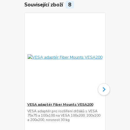
Související zboží
8
VESA adaptér Fiber Mounts VESA200
HDMi kabel 
VESA adaptér pro rozšíření držáků s VESA
Kvalitní HDM
75x75 a 100x100 na VESA 100x200, 200x100
1.4, 3D, maxi
a 200x200, nosnost 30 kg
30AWG, W/2 