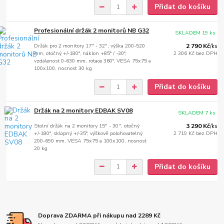
Přidat do košíku
Profesionální držák 2 monitorů NB G32
SKLADEM 19 ks
Držák pro 2 monitory 17" - 32", výška 200-520
2 790 Kč
/
ks
mm, otočný +/-180°, náklon +85° / -30°,
2 306 Kč
bez DPH
vzdálenost 0-630 mm, rotace 360°, VESA 75x75 a
100x100, nosnost 30 kg
Přidat do košíku
Držák na 2 monitory EDBAK SV08
SKLADEM 7 ks
Stolní držák na 2 monitory 15" - 30", otočný
3 290 Kč
/
ks
+/-180°, sklopný +/-35°, výškově polohovatelný
2 719 Kč
bez DPH
200-690 mm, VESA 75x75 a 100x100, nosnost
20 kg
Přidat do košíku
Doprava ZDARMA při nákupu nad 2289 Kč