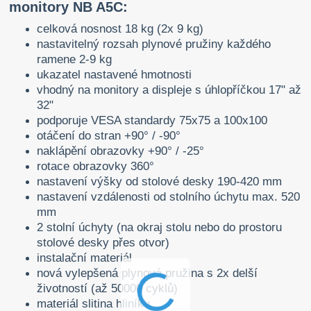
monitory NB A5C:
celková nosnost 18 kg (2x 9 kg)
nastavitelný rozsah plynové pružiny každého
ramene 2-9 kg
ukazatel nastavené hmotnosti
vhodný na monitory a displeje s úhlopříčkou 17" až
32"
podporuje VESA standardy 75x75 a 100x100
otáčení do stran +90° / -90°
naklápění obrazovky +90° / -25°
rotace obrazovky 360°
nastavení výšky od stolové desky 190-420 mm
nastavení vzdálenosti od stolního úchytu max. 520
mm
2 stolní úchyty (na okraj stolu nebo do prostoru
stolové desky přes otvor)
instalační materiál
nová vylepšená plynová pružina s 2x delší
životností (až 50000 cyklů)
materiál slitina hliníku