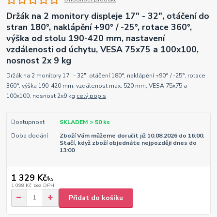
Držák na 2 monitory displeje 17" - 32", otáčení do
stran 180°, naklápění +90° / -25°, rotace 360°,
výška od stolu 190-420 mm, nastavení
vzdálenosti od úchytu, VESA 75x75 a 100x100,
nosnost 2x 9 kg
Držák na 2 monitory 17" - 32", otáčení 180°, naklápění +90° / -25°, rotace
360°, výška 190-420 mm, vzdálenost max. 520 mm, VESA 75x75 a
100x100, nosnost 2x9 kg
celý popis
Dostupnost
SKLADEM > 50 ks
Doba dodání
Zboží Vám můžeme doručit již 10.08.2026 do 16:00.
Stačí, když zboží objednáte nejpozději dnes do
13:00
1 329 Kč
/
ks
1 098 Kč
bez DPH
Přidat do košíku