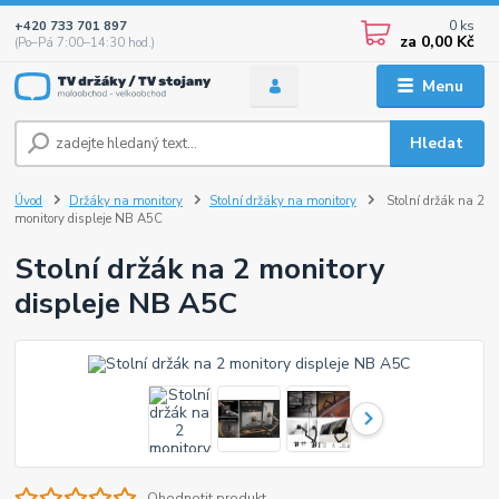
0
ks
+420 733 701 897
za
0,00 Kč
(Po–Pá 7:00–14:30 hod.)
Menu
Hledat
Úvod
Držáky na monitory
Stolní držáky na monitory
Stolní držák na 2
monitory displeje NB A5C
Stolní držák na 2 monitory
displeje NB A5C
Ohodnotit produkt