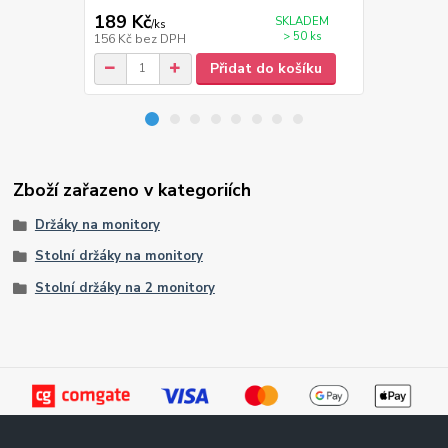
189 Kč
139 Kč
SKLADEM
/
ks
/
ks
> 50 ks
156 Kč
bez DPH
115 Kč
bez 
Přidat do košíku
Zboží zařazeno v kategoriích
Držáky na monitory
Stolní držáky na monitory
Stolní držáky na 2 monitory