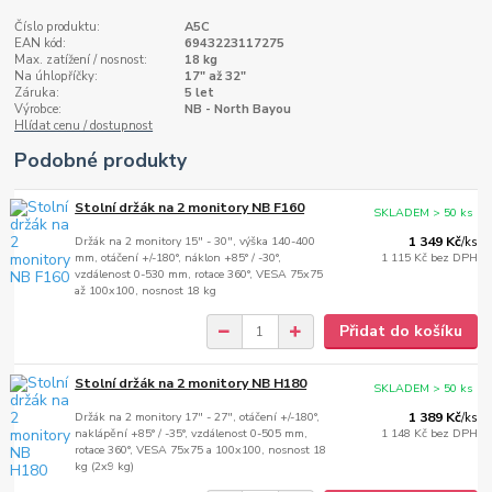
Číslo produktu:
A5C
EAN kód:
6943223117275
Max. zatížení / nosnost:
18 kg
Na úhlopříčky:
17" až 32"
Záruka:
5 let
Výrobce:
NB - North Bayou
Hlídat cenu / dostupnost
Podobné produkty
Stolní držák na 2 monitory NB F160
SKLADEM > 50 ks
Držák na 2 monitory 15" - 30", výška 140-400
1 349 Kč
/
ks
mm, otáčení +/-180°, náklon +85° / -30°,
1 115 Kč
bez DPH
vzdálenost 0-530 mm, rotace 360°, VESA 75x75
až 100x100, nosnost 18 kg
Přidat do košíku
Stolní držák na 2 monitory NB H180
SKLADEM > 50 ks
Držák na 2 monitory 17" - 27", otáčení +/-180°,
1 389 Kč
/
ks
naklápění +85° / -35°, vzdálenost 0-505 mm,
1 148 Kč
bez DPH
rotace 360°, VESA 75x75 a 100x100, nosnost 18
kg (2x9 kg)