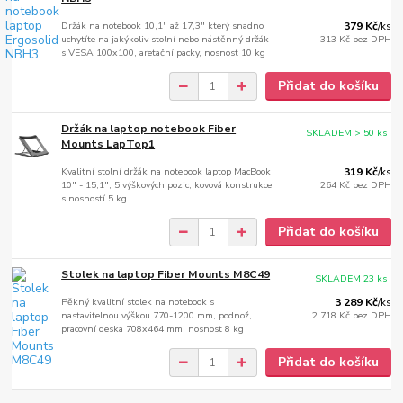
Držák na notebook 10,1" až 17,3" který snadno
379 Kč
/
ks
uchytíte na jakýkoliv stolní nebo nástěnný držák
313 Kč
bez DPH
s VESA 100x100, aretační packy, nosnost 10 kg
Přidat do košíku
Držák na laptop notebook Fiber
SKLADEM > 50 ks
Mounts LapTop1
Kvalitní stolní držák na notebook laptop MacBook
319 Kč
/
ks
10" - 15,1", 5 výškových pozic, kovová konstrukce
264 Kč
bez DPH
s nosností 5 kg
Přidat do košíku
Stolek na laptop Fiber Mounts M8C49
SKLADEM 23 ks
Pěkný kvalitní stolek na notebook s
3 289 Kč
/
ks
nastavitelnou výškou 770-1200 mm, podnož,
2 718 Kč
bez DPH
pracovní deska 708x464 mm, nosnost 8 kg
Přidat do košíku