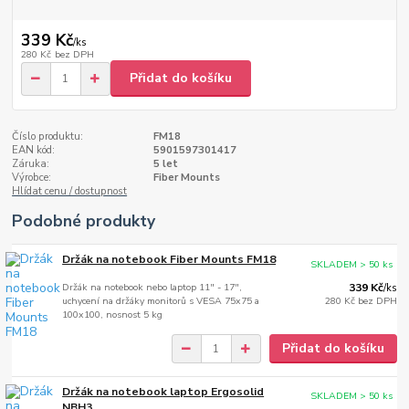
339 Kč
/
ks
280 Kč
bez DPH
Přidat do košíku
Číslo produktu:
FM18
EAN kód:
5901597301417
Záruka:
5 let
Výrobce:
Fiber Mounts
Hlídat cenu / dostupnost
Podobné produkty
Držák na notebook Fiber Mounts FM18
SKLADEM > 50 ks
Držák na notebook nebo laptop 11" - 17",
339 Kč
/
ks
uchycení na držáky monitorů s VESA 75x75 a
280 Kč
bez DPH
100x100, nosnost 5 kg
Přidat do košíku
Držák na notebook laptop Ergosolid
SKLADEM > 50 ks
NBH3