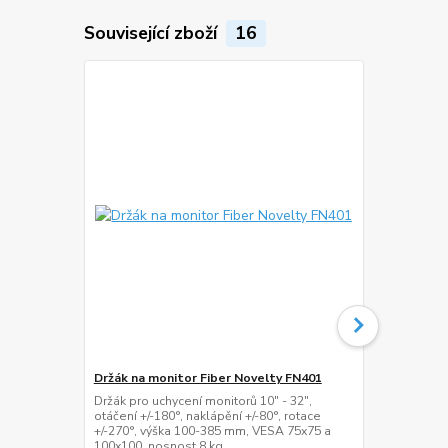
Související zboží
16
Držák na monitor Fiber Novelty FN401
Stolní kanc
Držák pro uchycení monitorů 10" - 32",
Stolní držák 
otáčení +/-180°, naklápění +/-80°, rotace
+/-180°, nakl
+/-270°, výška 100-385 mm, VESA 75x75 a
mm, délka 0
100x100, nosnost 8 kg
100x100, nos