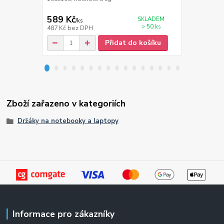
589 Kč
779 Kč
SKLADEM
/
ks
/
ks
> 50 ks
487 Kč
bez DPH
644 Kč
bez 
Přidat do košíku
Zboží zařazeno v kategoriích
Držáky na notebooky a laptopy
Informace pro zákazníky