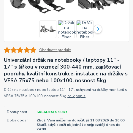
Ohodnotit produkt
Univerzální držák na notebooky / laptopy 11" -
17" s šířkou v rozmezí 300-440 mm, zajišťovací
popruhy, kvalitní konstrukce, instalace na držáky s
VESA 75x75 nebo 100x100, nosnost 5kg
Držák na notebook nebo laptop 11" - 17", uchycení na držáky monitorů s
VESA 75x75 a 100x100, nosnost 5 kg
celý popis
Dostupnost
SKLADEM > 50 ks
Doba dodání
Zboží Vám můžeme doručit již 11.08.2026 do 16:00.
Stačí, když zboží objednáte nejpozději dnes do
24:00