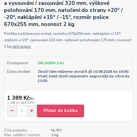
a vysouvání / zasouvání 320 mm, výškové
polohování 170 mm, natočení do strany +20° /
-20°, naklápění +15° / -15°, rozměr police
670x255 mm, nosnost 2 kg
Polička na klávesnici a myš, rozměry 670x255 mm, naklápění +/-15°,
otáčení +/-20°, zasouvání 320 mm, výškové polohování 170 mm, nosnost
2 kg
celý popis
Dostupnost
SKLADEM 2 ks
Doba dodání
Zboží Vám můžeme doručit již 10.08.2026 do 16:00.
Stačí, když zboží objednáte nejpozději do zítra do
13:00
1 389 Kč
/
ks
1 148 Kč
bez DPH
Přidat do košíku
Číslo produktu:
KL757
Max. zatížení / nosnost:
2 kg