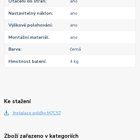
Otáčení do stran
ano
Nastavitelný náklon
ano
Výškové polohování
ano
Montážní materiál
ano
Barva
černá
Hmotnost balení
4 kg
Ke stažení
Instalace poličky M7C57
Zboží zařazeno v kategoriích