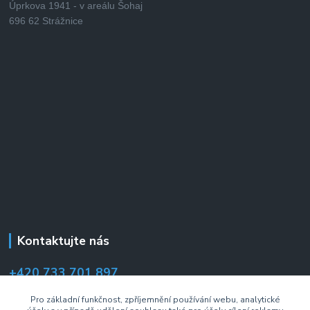
Úprkova 1941 - v areálu Šohaj
696 62 Strážnice
Kontaktujte nás
+420 733 701 897
(Po–Pá 7:00–14:30 hod.)
Pro základní funkčnost, zpříjemnění používání webu, analytické