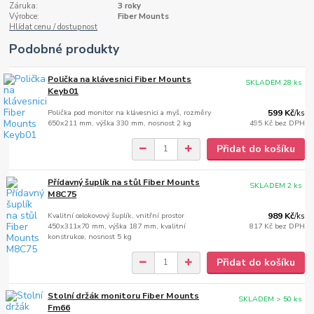
Záruka:
3 roky
Výrobce:
Fiber Mounts
Hlídat cenu / dostupnost
Podobné produkty
Polička na klávesnici Fiber Mounts
SKLADEM 28 ks
Keyb01
Polička pod monitor na klávesnici a myš, rozměry
599 Kč
/
ks
650x211 mm, výška 330 mm, nosnost 2 kg
495 Kč
bez DPH
Přidat do košíku
Přídavný šuplík na stůl Fiber Mounts
SKLADEM 2 ks
M8C75
Kvalitní celokovový šuplík, vnitřní prostor
989 Kč
/
ks
450x311x70 mm, výška 187 mm, kvalitní
817 Kč
bez DPH
konstrukce, nosnost 5 kg
Přidat do košíku
Stolní držák monitoru Fiber Mounts
SKLADEM > 50 ks
Fm66