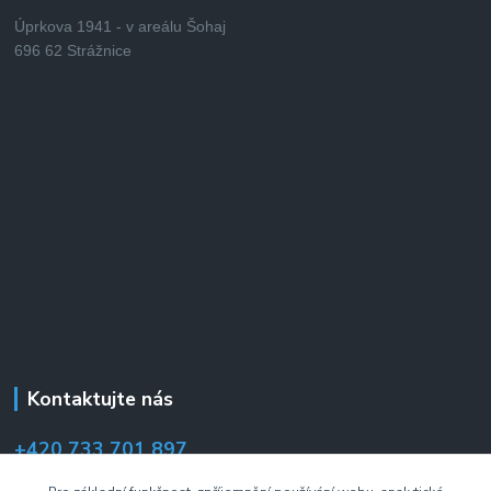
Úprkova 1941 - v areálu Šohaj
696 62 Strážnice
Kontaktujte nás
+420 733 701 897
(Po–Pá 7:00–14:30 hod.)