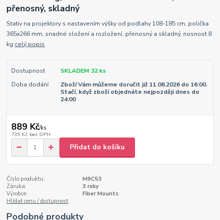
přenosný, skladný
Stativ na projektory s nastavením výšky od podlahy 108-185 cm, polička
365x266 mm, snadné složení a rozložení, přenosný a skladný, nosnost 8
kg
celý popis
Dostupnost
SKLADEM 32 ks
Doba dodání
Zboží Vám můžeme doručit již 11.08.2026 do 16:00.
Stačí, když zboží objednáte nejpozději dnes do
24:00
889 Kč
/
ks
735 Kč
bez DPH
Přidat do košíku
Číslo produktu:
M9C53
Záruka:
3 roky
Výrobce:
Fiber Mounts
Hlídat cenu / dostupnost
Podobné produkty