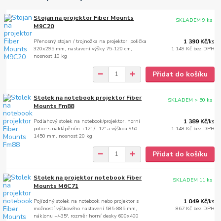
Stojan na projektor Fiber Mounts
SKLADEM 9 ks
M9C20
Přenosný stojan / trojnožka na projektor, polička
1 390 Kč
/
ks
320x295 mm, nastavení výšky 75-120 cm,
1 149 Kč
bez DPH
nosnost 10 kg
Přidat do košíku
Stolek na notebook projektor Fiber
SKLADEM > 50 ks
Mounts Fm88
Podlahový stolek na notebook/projektor, horní
1 389 Kč
/
ks
police s naklápěním +12° / -12° a výškou 950-
1 148 Kč
bez DPH
1450 mm, nosnost 20 kg
Přidat do košíku
Stolek na projektor notebook Fiber
SKLADEM 11 ks
Mounts M6C71
Pojízdný stolek na notebook nebo projektor s
1 049 Kč
/
ks
možností výškového nastavení 585-885 mm,
867 Kč
bez DPH
náklonu +/-35°, rozměr horní desky 600x400