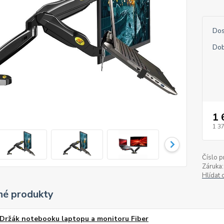
Dos
Dob
1 
1 3
Číslo p
Záruka:
Hlídat 
é produkty
Držák notebooku laptopu a monitoru Fiber