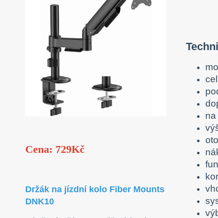
Techni
mo
ce
po
do
na
vý
ot
Cena: 729Kč
nák
fun
ko
vh
Držák na jízdní kolo Fiber Mounts
sy
DNK10
výb