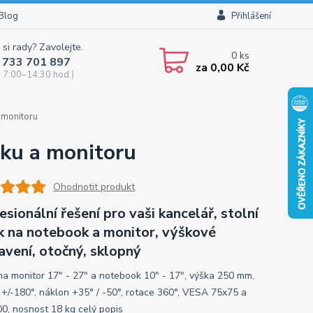
Blog
Přihlášení
 si rady? Zavolejte.
0
ks
 733 701 897
za
0,00 Kč
 7:00–14:30 hod.)
 monitoru
ku a monitoru
Ohodnotit produkt
esionální řešení pro vaši kancelář, stolní
k na notebook a monitor, výškové
avení, otočný, sklopný
na monitor 17" - 27" a notebook 10" - 17", výška 250 mm,
 +/-180°, náklon +35° / -50°, rotace 360°, VESA 75x75 a
0, nosnost 18 kg
celý popis