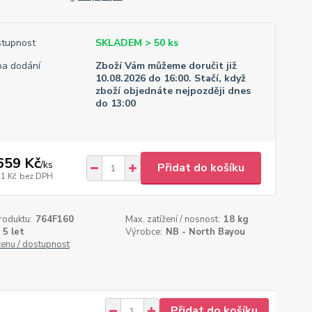
tupnost
SKLADEM > 50 ks
a dodání
Zboží Vám můžeme doručit již
10.08.2026 do 16:00. Stačí, když
zboží objednáte nejpozději dnes
do 13:00
659 Kč
/
ks
Přidat do košíku
71 Kč
bez DPH
roduktu:
764F160
Max. zatížení / nosnost:
18 kg
5 let
Výrobce:
NB - North Bayou
cenu / dostupnost
Přidat do košíku