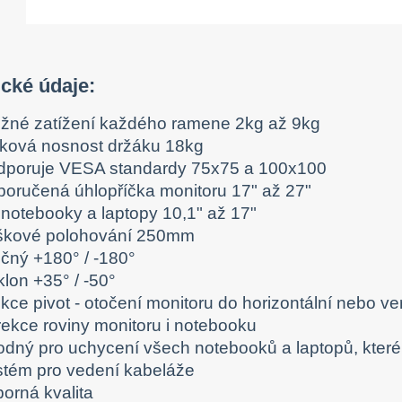
cké údaje:
žné zatížení každého ramene 2kg až 9kg
lková nosnost držáku 18kg
dporuje VESA standardy 75x75 a 100x100
poručená úhlopříčka monitoru 17" až 27"
 notebooky a laptopy 10,1" až 17"
škové polohování 250mm
očný +180° / -180°
lon +35° / -50°
kce pivot - otočení monitoru do horizontální nebo ver
rekce roviny monitoru i notebooku
odný pro uchycení všech notebooků a laptopů, kter
stém pro vedení kabeláže
orná kvalita