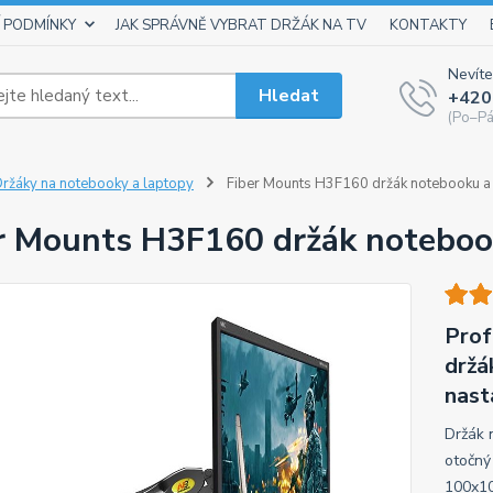
 PODMÍNKY
JAK SPRÁVNĚ VYBRAT DRŽÁK NA TV
KONTAKTY
Nevíte
Hledat
+420
(Po–Pá
ržáky na notebooky a laptopy
Fiber Mounts H3F160 držák notebooku a
r Mounts H3F160 držák noteboo
Prof
držá
nast
Držák 
otočný
100x10