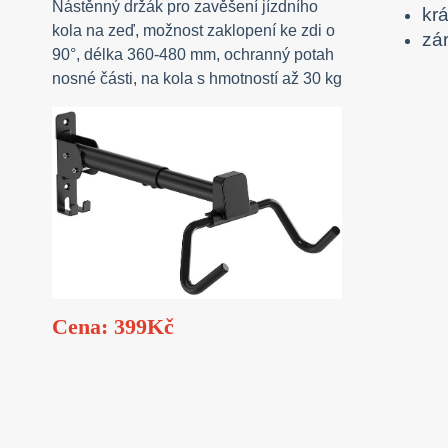
Nástěnný držák pro zavěšení jízdního
kr
kola na zeď, možnost zaklopení ke zdi o
zár
90°, délka 360-480 mm, ochranný potah
nosné části, na kola s hmotností až 30 kg
Cena: 399Kč