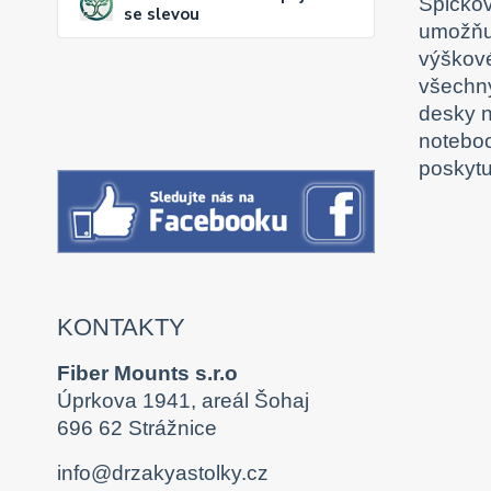
Špičkov
se slevou
umožňuj
výškové
všechny
desky n
noteboo
poskytu
KONTAKTY
Fiber Mounts s.r.o
Úprkova 1941, areál Šohaj
696 62 Strážnice
info@drzakyastolky.cz