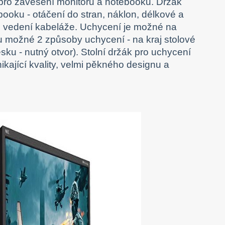
 pro zavěšení monitoru a notebooku. Držák
booku - otáčení do stran, náklon, délkové a
o vedení kabeláže. Uchycení je možné na
 možné 2 způsoby uchycení - na kraj stolové
ku - nutný otvor). Stolní držák pro uchycení
kající kvality, velmi pěkného designu a