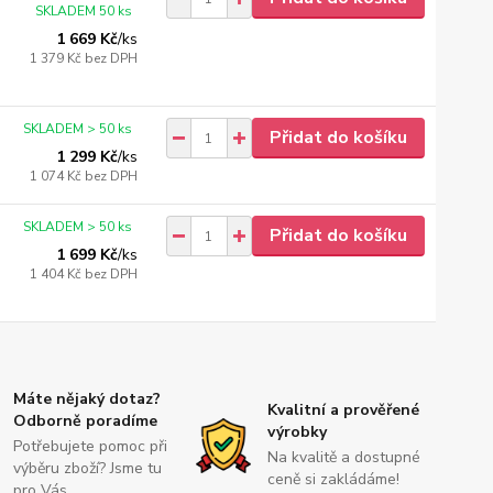
SKLADEM 50 ks
1 669 Kč
/
ks
1 379 Kč
bez DPH
SKLADEM > 50 ks
Přidat do košíku
1 299 Kč
/
ks
1 074 Kč
bez DPH
SKLADEM > 50 ks
Přidat do košíku
1 699 Kč
/
ks
1 404 Kč
bez DPH
Máte nějaký dotaz?
Kvalitní a prověřené
Odborně poradíme
výrobky
Potřebujete pomoc při
Na kvalitě a dostupné
výběru zboží? Jsme tu
ceně si zakládáme!
pro Vás.