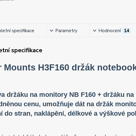
etní specifikace
Parametry
Hodnocení
14
tní specifikace
r Mounts H3F160 držák notebook
va držáku na monitory NB F160 + držáku na
něnou cenu, umožňuje dát na držák monitor 
í do stran, naklápění, délkové a výškové p