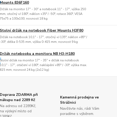
Mounts 836F160
Držák na monitor 17" - 30" a notebook 11" - 17", výška 250
mm, otočný +/-180°, náklon +35° / -50°, rotace 360°, VESA
75x75 a 100x100, nosnost 18 kg
Stolní držák na notebook Fiber Mounts H3F80
Držák na notebook 10,1" - 17", otočný +/-135°, náklon +85° /
-30°, délka 0-535 mm, výška 0-415 mm, nosnost 9 kg
Držák notebooku a monitoru NB H3-H180
Stolní držák na monitor 17" - 35" + držák na notebook
10,1" - 17", otáčení +/-180°, naklápění +85° / -30°, výška max.
615 mm, nosnost 24 kg (2x12 kg)
Doprava ZDARMA při
Kamenná prodejna ve
nákupu nad 2289 Kč
Strážnici
Na adresu od 2289Kč,
Navštivte nás, rádi Vám
na výdejní místo od
poradíme s výběrem.
1389Kč