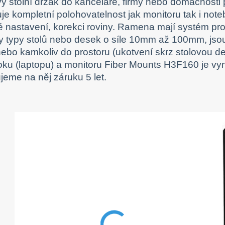
ý stolní držák do kanceláře, firmy nebo domácnosti
e kompletní polohovatelnost jak monitoru tak i note
 nastavení, korekci roviny. Ramena mají systém pr
 typy stolů nebo desek o síle 10mm až 100mm, jsou
ebo kamkoliv do prostoru (ukotvení skrz stolovou des
ku (laptopu) a monitoru Fiber Mounts H3F160 je vyni
jeme na něj záruku 5 let.