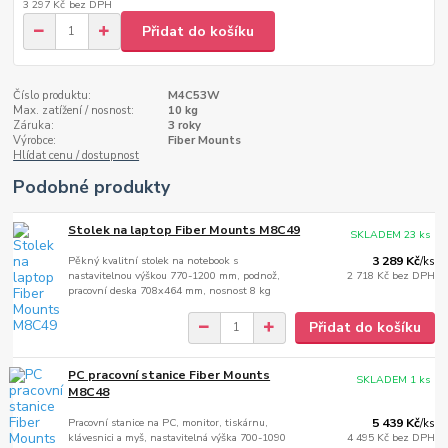
3 297 Kč
bez DPH
Přidat do košíku
Číslo produktu:
M4C53W
Max. zatížení / nosnost:
10 kg
Záruka:
3 roky
Výrobce:
Fiber Mounts
Hlídat cenu / dostupnost
Podobné produkty
Stolek na laptop Fiber Mounts M8C49
SKLADEM 23 ks
Pěkný kvalitní stolek na notebook s
3 289 Kč
/
ks
nastavitelnou výškou 770-1200 mm, podnož,
2 718 Kč
bez DPH
pracovní deska 708x464 mm, nosnost 8 kg
Přidat do košíku
PC pracovní stanice Fiber Mounts
SKLADEM 1 ks
M8C48
Pracovní stanice na PC, monitor, tiskárnu,
5 439 Kč
/
ks
klávesnici a myš, nastavitelná výška 700-1090
4 495 Kč
bez DPH