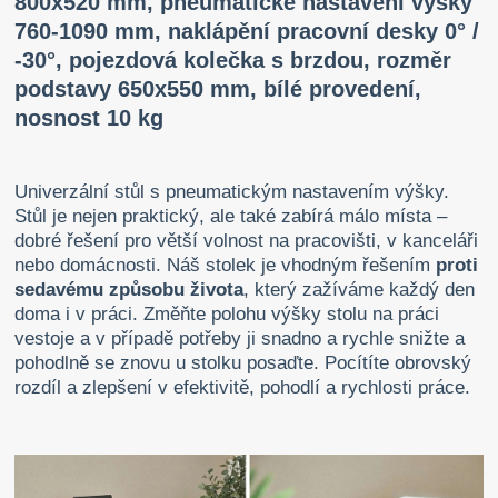
800x520 mm, pneumatické nastavení výšky
760-1090 mm, naklápění pracovní desky 0° /
-30°, pojezdová kolečka s brzdou, rozměr
podstavy 650x550 mm, bílé provedení,
nosnost 10 kg
Univerzální stůl s pneumatickým nastavením výšky.
Stůl je nejen praktický, ale také zabírá málo místa –
dobré řešení pro větší volnost na pracovišti, v kanceláři
nebo domácnosti.
Náš stolek je vhodným řešením
proti
sedavému způsobu života
, který zažíváme každý den
doma i v práci. Změňte polohu výšky stolu na práci
vestoje a v případě potřeby ji snadno a rychle snižte a
pohodlně se znovu u stolku posaďte. Pocítíte obrovský
rozdíl a zlepšení v efektivitě, pohodlí a rychlosti práce.