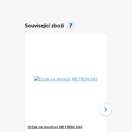
Související zboží
7
Doprava ZD
Držák na monitor NB F80W bílý
Stolní držá