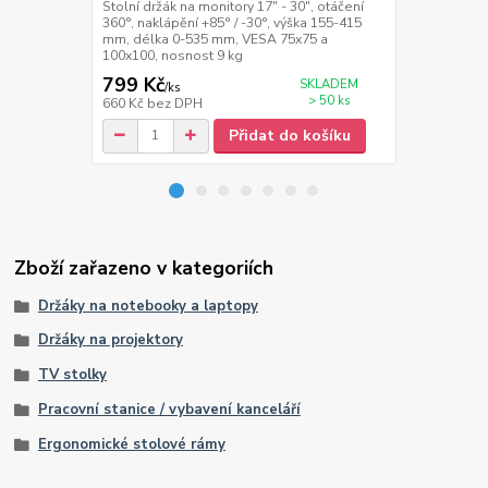
Stolní držák na monitory 17" - 30", otáčení
Držák monito
360°, naklápění +85° / -30°, výška 155-415
mm, výška 17
mm, délka 0-535 mm, VESA 75x75 a
naklápění +/
100x100, nosnost 9 kg
a 100x100, n
799 Kč
2 479 Kč
SKLADEM
/
ks
> 50 ks
660 Kč
bez DPH
2 049 Kč
bez
Přidat do košíku
Zboží zařazeno v kategoriích
Držáky na notebooky a laptopy
Držáky na projektory
TV stolky
Pracovní stanice / vybavení kanceláří
Ergonomické stolové rámy