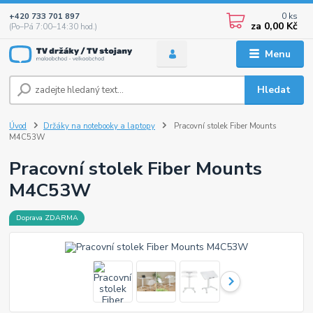
0
ks
+420 733 701 897
za
0,00 Kč
(Po–Pá 7:00–14:30 hod.)
Menu
Hledat
Úvod
Držáky na notebooky a laptopy
Pracovní stolek Fiber Mounts
M4C53W
Pracovní stolek Fiber Mounts
M4C53W
Doprava ZDARMA