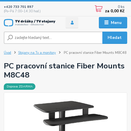
0
ks
+420 733 701 897
za
0,00 Kč
(Po–Pá 7:00–14:30 hod.)
Menu
Hledat
Úvod
Stojany na Tv a monitory
PC pracovní stanice Fiber Mounts M8C48
PC pracovní stanice Fiber Mounts
M8C48
Doprava ZDARMA