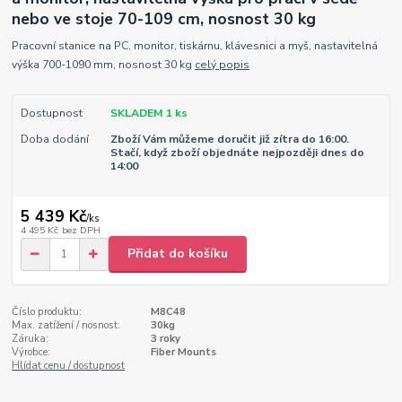
nebo ve stoje 70-109 cm, nosnost 30 kg
Pracovní stanice na PC, monitor, tiskárnu, klávesnici a myš, nastavitelná
výška 700-1090 mm, nosnost 30 kg
celý popis
Dostupnost
SKLADEM 1 ks
Doba dodání
Zboží Vám můžeme doručit již zítra do 16:00.
Stačí, když zboží objednáte nejpozději dnes do
14:00
5 439 Kč
/
ks
4 495 Kč
bez DPH
Přidat do košíku
Číslo produktu:
M8C48
Max. zatížení / nosnost:
30kg
Záruka:
3 roky
Výrobce:
Fiber Mounts
Hlídat cenu / dostupnost