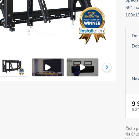
Speciá
65", n
100x10
Dos
Dob
Nak
9 
8 2
Číslo p
Na úhlo