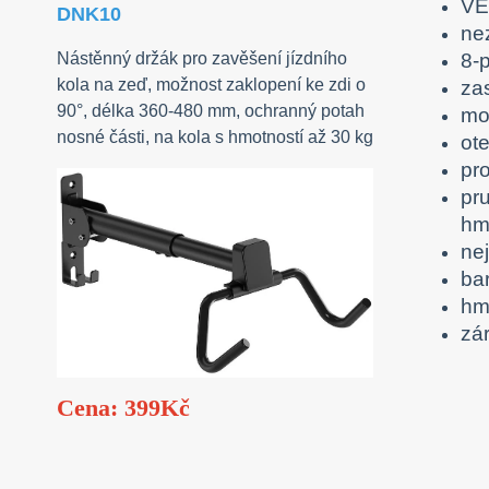
VE
DNK10
ne
8-
Nástěnný držák pro zavěšení jízdního
kola na zeď, možnost zaklopení ke zdi o
za
90°, délka 360-480 mm, ochranný potah
mo
nosné části, na kola s hmotností až 30 kg
ot
pr
pr
hm
ne
ba
hm
zár
Cena: 399Kč