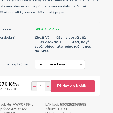
lní nástěnné držáky pro vytváření televizních stěn, na Tv 42" -
astavení přesné pozice pro navázání na další Tv, VESA
0 až 600x400, nosnost 60 kg
celý popis
tupnost
SKLADEM 4 ks
a dodání
Zboží Vám můžeme doručit již
11.08.2026 do 16:00. Stačí, když
zboží objednáte nejpozději dnes
do 24:00
up víc, zaplať míň:
979 Kč
/
ks
Přidat do košíku
47 Kč
bez DPH
roduktu:
VWPOP65-L
EAN kód:
5908252968589
příčky:
42" až 65"
Záruka:
10 let