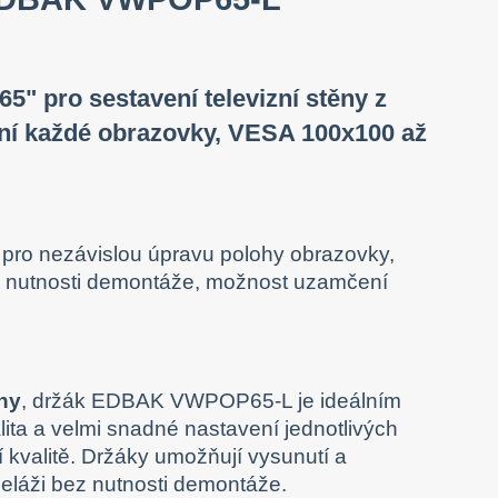
65" pro sestavení televizní stěny z
ání každé obrazovky, VESA 100x100 až
ný pro nezávislou úpravu polohy obrazovky,
ez nutnosti demontáže, možnost uzamčení
ěny
, držák EDBAK VWPOP65-L je ideálním
ita a velmi snadné nastavení jednotlivých
 kvalitě. Držáky umožňují vysunutí a
beláži bez nutnosti demontáže.