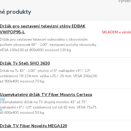
Výrobc
é produkty
Držák pro sestavení televizní stěny EDBAK
VWPOP95-L
SKLADEM u výrobc
Držák pro sestavení televizní videostěny s libovolným
počtem obrazovek 65" - 100", nastavení polohy obrazovky,
VESA 100x100 až 800x600, nosnost 130 kg
Držák Tv Stell SHO 3630
Držák na Tv 43" - 100", otočný +/-5°, naklápění +5° / -12°,
vzdálenost 78-134 mm, výška +25 / -25 mm, VESA 200x100
až 900x400, nosnost 70 kg
Uzamykatelný držák TV Fiber Mounts Certeza
Uzamykatelný držák na TV displej monitor 43" až 75",
naklápění +5° / -10°, vzdálenost od zdi 82 mm, VESA 75x75
až 600x400, nosnost 50 kg
Držák TV Fiber Novelty MEGA120