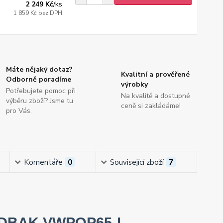
2 249 Kč
/
ks
1 859 Kč
bez DPH
Máte nějaký dotaz?
Kvalitní a prověřené
Odborně poradíme
výrobky
Potřebujete pomoc při
Na kvalitě a dostupné
výběru zboží? Jsme tu
ceně si zakládáme!
pro Vás.
Komentáře
0
Související zboží
7
y EDBAK VWPOP65-L