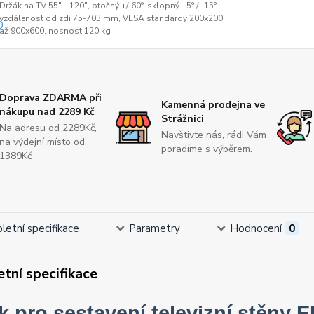
Držák na TV 55" - 120", otočný +/-60°, sklopný +5° / -15°,
vzdálenost od zdi 75-703 mm, VESA standardy 200x200
až 900x600, nosnost 120 kg
Doprava ZDARMA při
Kamenná prodejna ve
nákupu nad 2289 Kč
Strážnici
Na adresu od 2289Kč,
Navštivte nás, rádi Vám
na výdejní místo od
poradíme s výběrem.
1389Kč
etní specifikace
Parametry
Hodnocení
0
tní specifikace
k pro sestavení televizní stěn