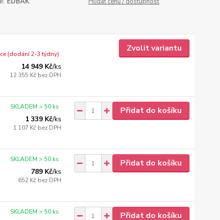
e:
EDBAK
Hlídat cenu / dostupnost
Zvolit variantu
e (dodání 2-3 týdny)
14 949 Kč
/
ks
12 355 Kč
bez DPH
SKLADEM > 50 ks
Přidat do košíku
1 339 Kč
/
ks
1 107 Kč
bez DPH
SKLADEM > 50 ks
Přidat do košíku
789 Kč
/
ks
652 Kč
bez DPH
SKLADEM > 50 ks
Přidat do košíku