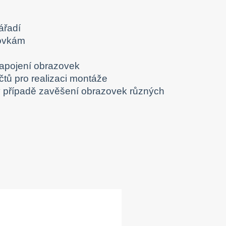
ářadí
zovkám
zapojení obrazovek
čtů pro realizaci montáže
v případě zavěšení obrazovek různých