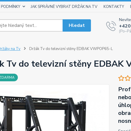
 PODMÍNKY
JAK SPRÁVNĚ VYBRAT DRŽÁK NA TV
KONTAKTY
Nevíte
Hledat
+420
(Po–Pá
ržáky na Tv
Držák Tv do televizní stěny EDBAK VWPOP65-L
k Tv do televizní stěny EDBA
 ZDARMA
Prof
nebo
úhlo
obra
nosn