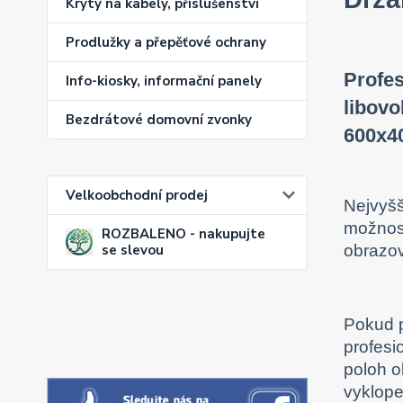
Kryty na kabely, příslušenství
Prodlužky a přepěťové ochrany
Profes
Info-kiosky, informační panely
libovo
Bezdrátové domovní zvonky
600x4
Velkoobchodní prodej
Nejvyšš
možnost
ROZBALENO - nakupujte
obrazov
se slevou
Pokud 
profesi
poloh o
vyklope