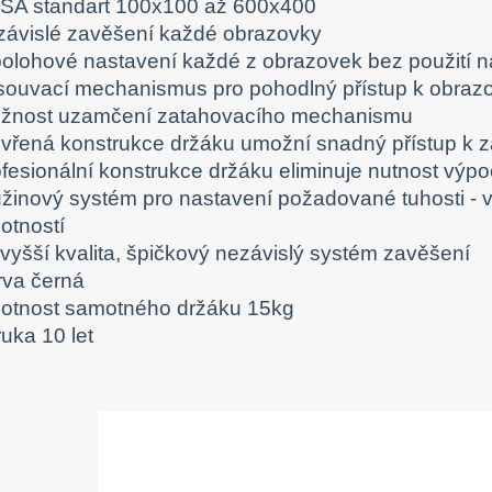
SA standart 100x100 až 600x400
závislé zavěšení každé obrazovky
polohové nastavení každé z obrazovek bez použití n
souvací mechanismus pro pohodlný přístup k obra
žnost uzamčení zatahovacího mechanismu
evřená konstrukce držáku umožní snadný přístup k 
ofesionální konstrukce držáku eliminuje nutnost výpo
užinový systém pro nastavení požadované tuhosti - 
otností
jvyšší kvalita, špičkový nezávislý systém zavěšení
rva černá
otnost samotného držáku 15kg
uka 10 let