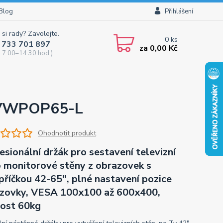
Blog
Přihlášení
 si rady? Zavolejte.
0
ks
 733 701 897
za
0,00 Kč
 7:00–14:30 hod.)
K VWPOP65-L
Ohodnotit produkt
esionální držák pro sestavení televizní
 monitorové stěny z obrazovek s
příčkou 42-65", plné nastavení pozice
zovky, VESA 100x100 až 600x400,
ost 60kg