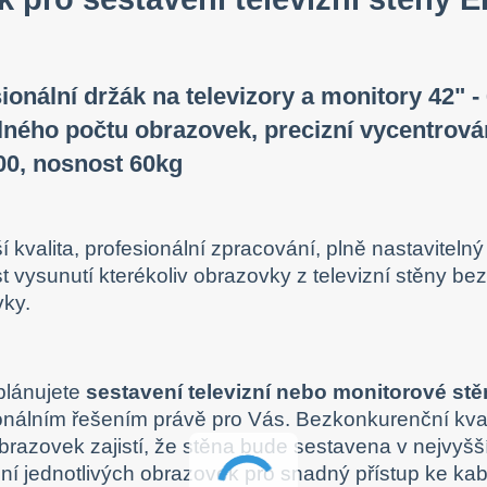
ionální držák na televizory a monitory 42" - 
lného počtu obrazovek, precizní vycentrov
00, nosnost 60kg
í kvalita, profesionální zpracování, plně nastavitel
 vysunutí kterékoliv obrazovky z televizní stěny b
ky.
plánujete
sestavení televizní nebo monitorové st
onálním řešením právě pro Vás. Bezkonkurenční kval
brazovek zajistí, že stěna bude sestavena v nejvyšší
ní jednotlivých obrazovek pro snadný přístup ke ka