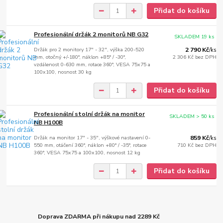
Přidat do košíku
Profesionální držák 2 monitorů NB G32
SKLADEM 19 ks
Držák pro 2 monitory 17" - 32", výška 200-520
2 790 Kč
/
ks
mm, otočný +/-180°, náklon +85° / -30°,
2 306 Kč
bez DPH
vzdálenost 0-630 mm, rotace 360°, VESA 75x75 a
100x100, nosnost 30 kg
Přidat do košíku
Profesionální stolní držák na monitor
SKLADEM > 50 ks
NB H100B
Držák na monitor 17" - 35", výškové nastavení 0-
859 Kč
/
ks
550 mm, otáčení 360°, náklon +80° / -35°, rotace
710 Kč
bez DPH
360°, VESA 75x75 a 100x100, nosnost 12 kg
Přidat do košíku
Doprava ZDARMA při nákupu nad 2289 Kč