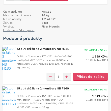
Číslo produktu:
M8C12
Max. zatížení / nosnost:
16 kg
Na úhlopříčky:
17" až 32"
Záruka:
5 let
Výrobce:
Fiber Mounts
Hlídat cenu / dostupnost
Podobné produkty
Stolní držák na 2 monitory NB H180
SKLADEM > 50 ks
Držák na 2 monitory 17" - 27", otáčení +/-180°,
1 389 Kč
/
ks
naklápění +85° / -35°, vzdálenost 0-505 mm,
1 148 Kč
bez DPH
rotace 360°, VESA 75x75 a 100x100, nosnost 18
kg (2x9 kg)
Přidat do košíku
Stolní držák na 2 monitory NB F160
SKLADEM > 50 ks
Držák na 2 monitory 15" - 30", výška 140-400
1 349 Kč
/
ks
mm, otáčení +/-180°, náklon +85° / -30°,
1 115 Kč
bez DPH
vzdálenost 0-530 mm, rotace 360°, VESA 75x75
až 100x100, nosnost 18 kg