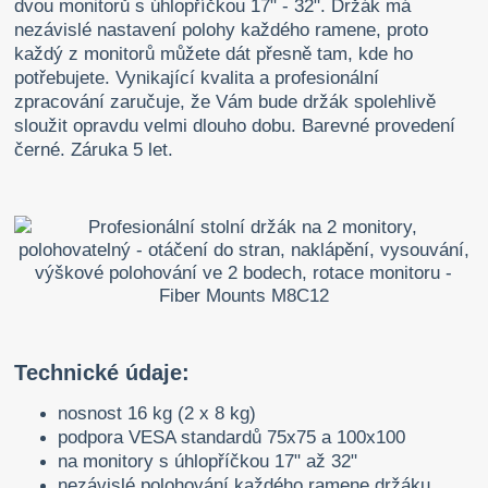
dvou monitorů s úhlopříčkou 17" - 32". Držák má
nezávislé nastavení polohy každého ramene, proto
každý z monitorů můžete dát přesně tam, kde ho
potřebujete. Vynikající kvalita a profesionální
zpracování zaručuje, že Vám bude držák spolehlivě
sloužit opravdu velmi dlouho dobu. Barevné provedení
černé. Záruka 5 let.
Technické údaje:
nosnost 16 kg (2 x 8 kg)
podpora VESA standardů 75x75 a 100x100
na monitory s úhlopříčkou 17" až 32"
nezávislé polohování každého ramene držáku