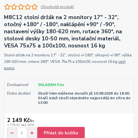
Ohodnotit produkt
M8C12 stolní držák na 2 monitory 17" - 32",
otočný +180° / -180°, naklápění +90° / -90°,
nastavení výšky 180-620 mm, rotace 360°, na
stolové desky 10-50 mm, instalační materiál,
VESA 75x75 a 100x100, nosnost 16 kg
Stolní držák na 2 monitory 17" - 32", otočný +/-180°, sklopný +/-90°, výška
180-620 mm, rotace 360°, VESA 75x75 a 100x100, nosnost 16 kg
celý
popis
Dostupnost
SKLADEM 5 ks
Doba dodání
Zboží Vám můžeme doručit již 10.08.2026 do 16:00.
Stačí, když zboží objednáte nejpozději do zítra do
13:00
2 149 Kč
/
ks
1 776 Kč
bez DPH
Přidat do košíku