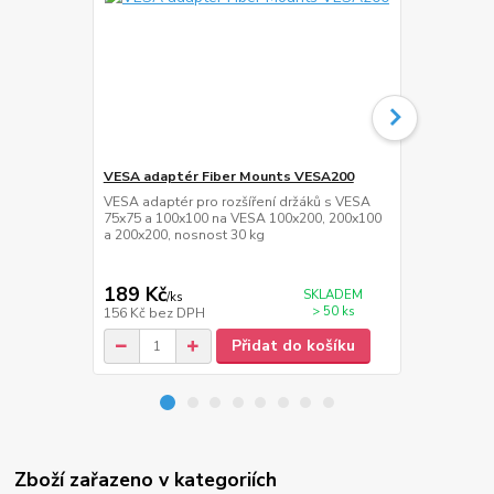
VESA adaptér Fiber Mounts VESA200
Přepěťová z
VESA adaptér pro rozšíření držáků s VESA
Přepěťová zá
75x75 a 100x100 na VESA 100x200, 200x100
délka napáje
a 200x200, nosnost 30 kg
189 Kč
389 Kč
SKLADEM
/
ks
/
ks
> 50 ks
156 Kč
bez DPH
321 Kč
bez 
Přidat do košíku
Zboží zařazeno v kategoriích