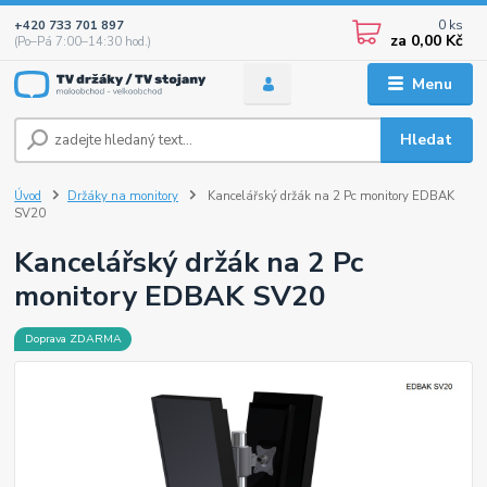
0
ks
+420 733 701 897
za
0,00 Kč
(Po–Pá 7:00–14:30 hod.)
Menu
Hledat
Úvod
Držáky na monitory
Kancelářský držák na 2 Pc monitory EDBAK
SV20
Kancelářský držák na 2 Pc
monitory EDBAK SV20
Doprava ZDARMA