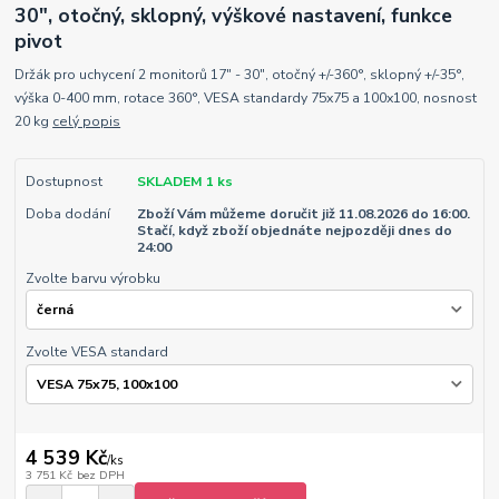
30", otočný, sklopný, výškové nastavení, funkce
pivot
Držák pro uchycení 2 monitorů 17" - 30", otočný +/-360°, sklopný +/-35°,
výška 0-400 mm, rotace 360°, VESA standardy 75x75 a 100x100, nosnost
20 kg
celý popis
Dostupnost
SKLADEM 1 ks
Doba dodání
Zboží Vám můžeme doručit již 11.08.2026 do 16:00.
Stačí, když zboží objednáte nejpozději dnes do
24:00
Zvolte barvu výrobku
Zvolte VESA standard
4 539 Kč
/
ks
3 751 Kč
bez DPH