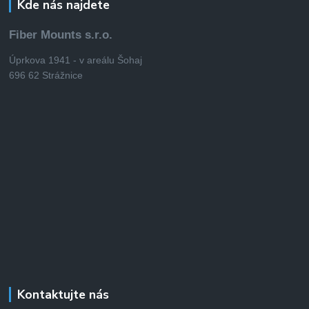
Kde nás najdete
Fiber Mounts s.r.o.
Úprkova 1941 - v areálu Šohaj
696 62 Strážnice
Kontaktujte nás