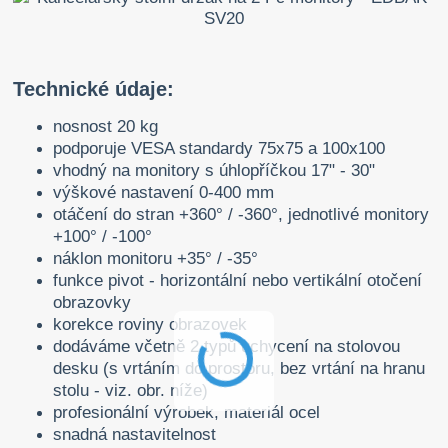
Technické údaje:
nosnost 20 kg
podporuje VESA standardy 75x75 a 100x100
vhodný na monitory s úhlopříčkou 17" - 30"
výškové nastavení 0-400 mm
otáčení do stran +360° / -360°, jednotlivé monitory
+100° / -100°
náklon monitoru +35° / -35°
funkce pivot - horizontální nebo vertikální otočení
obrazovky
korekce roviny obrazovek
dodáváme včetně 2 typů uchycení na stolovou
desku (s vrtáním do prostoru, bez vrtání na hranu
stolu - viz. obr. níže)
profesionální výrobek, materiál ocel
snadná nastavitelnost