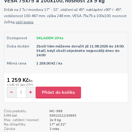
VESA 75x75 a 100x100, nosnost 2x 9 kg
Držák na 2 Tv / monitory 17" - 32", otáčení až 45°, naklápění +90° / -45°,
vzdálenost 100-467 mm, výška 248 mm, VESA 75x75 a 100x100, nosnost
2x9 kg
celý popis
Dostupnost
SKLADEM 20 ks
Doba dodání
Zboží Vám můžeme doručit již 11.08.2026 do 16:00.
Stačí, když zboží objednáte nejpozději dnes do
24:00
Měrná cena
1 259,00 Kč / ks
1 259 Kč
/
ks
1 040 Kč
bez DPH
Přidat do košíku
Číslo produktu:
MC-988
EAN kód:
5902211134893
Max. zatížení / nosnost:
2x 9 kg
Na úhlopříčky:
17" až 32"
Záruka:
2 roky