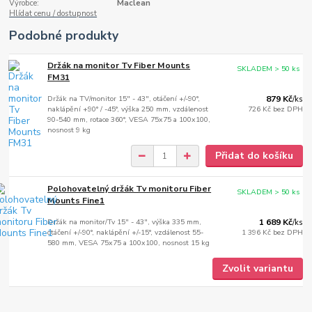
Výrobce:
Maclean
Hlídat cenu / dostupnost
Podobné produkty
Držák na monitor Tv Fiber Mounts
SKLADEM > 50 ks
FM31
Držák na TV/monitor 15" - 43", otáčení +/-90°,
879 Kč
/
ks
naklápění +90° / -45°, výška 250 mm, vzdálenost
726 Kč
bez DPH
90-540 mm, rotace 360°, VESA 75x75 a 100x100,
nosnost 9 kg
Přidat do košíku
Polohovatelný držák Tv monitoru Fiber
SKLADEM > 50 ks
Mounts Fine1
Držák na monitor/Tv 15" - 43", výška 335 mm,
1 689 Kč
/
ks
otáčení +/-90°, naklápění +/-15°, vzdálenost 55-
1 396 Kč
bez DPH
580 mm, VESA 75x75 a 100x100, nosnost 15 kg
Zvolit variantu