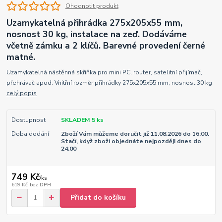
Ohodnotit produkt
Uzamykatelná přihrádka 275x205x55 mm,
nosnost 30 kg, instalace na zeď. Dodáváme
včetně zámku a 2 klíčů. Barevné provedení černé
matné.
Uzamykatelná nástěnná skříňka pro mini PC, router, satelitní přijímač,
přehrávač apod. Vnitřní rozměr přihrádky 275x205x55 mm, nosnost 30 kg
celý popis
Dostupnost
SKLADEM 5 ks
Doba dodání
Zboží Vám můžeme doručit již 11.08.2026 do 16:00.
Stačí, když zboží objednáte nejpozději dnes do
24:00
749 Kč
/
ks
619 Kč
bez DPH
Přidat do košíku