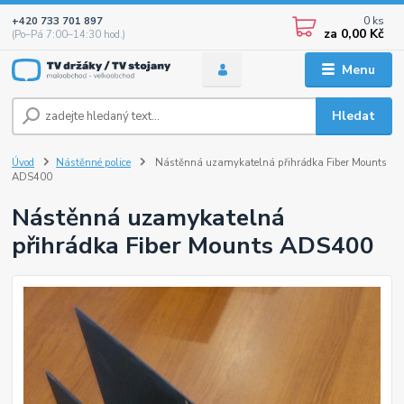
0
ks
+420 733 701 897
za
0,00 Kč
(Po–Pá 7:00–14:30 hod.)
Menu
Hledat
Úvod
Nástěnné police
Nástěnná uzamykatelná přihrádka Fiber Mounts
ADS400
Nástěnná uzamykatelná
přihrádka Fiber Mounts ADS400