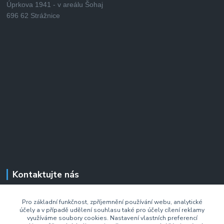
Úprkova 1941 - v areálu Šohaj
696 62 Strážnice
Kontaktujte nás
+420 733 701 897
Pro základní funkčnost, zpříjemnění používání webu, analytické
(Po–Pá 7:00–14:30 hod.)
účely a v případě udělení souhlasu také pro účely cílení reklamy
využíváme soubory cookies. Nastavení vlastních preferencí