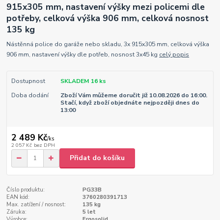
915x305 mm, nastavení výšky mezi policemi dle
potřeby, celková výška 906 mm, celková nosnost
135 kg
Nástěnná police do garáže nebo skladu, 3x 915x305 mm, celková výška
906 mm, nastavení výšky dle potřeb, nosnost 3x45 kg
celý popis
Dostupnost
SKLADEM 16 ks
Doba dodání
Zboží Vám můžeme doručit již 10.08.2026 do 16:00.
Stačí, když zboží objednáte nejpozději dnes do
13:00
2 489 Kč
/
ks
2 057 Kč
bez DPH
Přidat do košíku
Číslo produktu:
PG33B
EAN kód:
3760280391713
Max. zatížení / nosnost:
135 kg
Záruka:
5 let
Výrobce:
Ergosolid