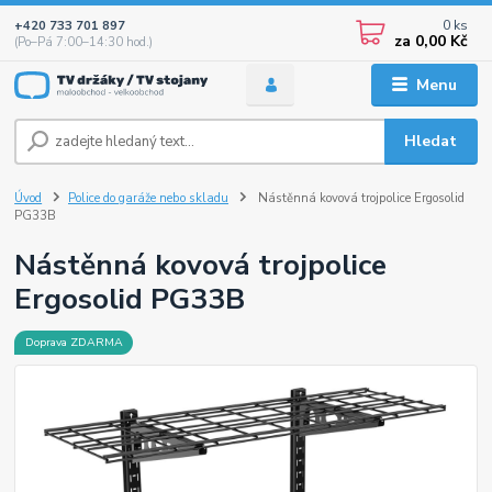
0
ks
+420 733 701 897
za
0,00 Kč
(Po–Pá 7:00–14:30 hod.)
Menu
Hledat
Úvod
Police do garáže nebo skladu
Nástěnná kovová trojpolice Ergosolid
PG33B
Nástěnná kovová trojpolice
Ergosolid PG33B
Doprava ZDARMA