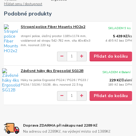
Hlídat cenu / dostupnost
Podobné produkty
Stropní police Fiber Mounts HO2x2
SKLADEM 9 ks
stropní police, úložný prostor 1189x1174 mm,
5 439 Kč
/
ks
vzdálenost od stropu 542-782 mm, síta 40x40x3
4 495 Kč
bez DPH
mm, nosnost 220 kg
Přidat do košíku
Závěsné háky 4ks Ergosolid SG12B
SKLADEM 4 Balení
Háky na police Ergosolid PG24 / PG26 / PG33 /
229 Kč
/
Balení
PG34 / SG36 / SG38, 4ks, nosnost 22,5 kg
189 Kč
bez DPH
Přidat do košíku
Doprava ZDARMA při nákupu nad 2289 Kč
Na adresu od 2289Kč, na výdejní místo od 1389Kč