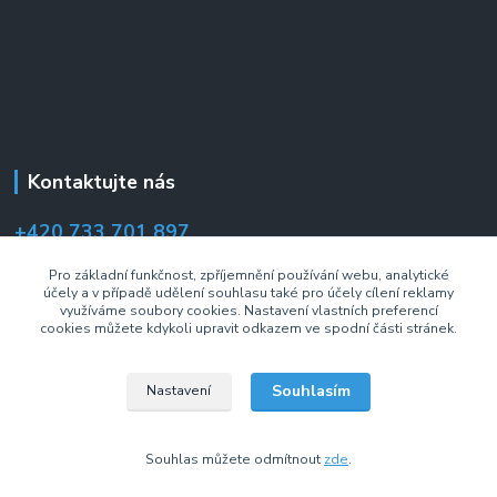
Kontaktujte nás
+420 733 701 897
(Po–Pá 7:00–14:30 hod.)
Pro základní funkčnost, zpříjemnění používání webu, analytické
účely a v případě udělení souhlasu také pro účely cílení reklamy
info@drzakyastolky.cz
využíváme soubory cookies. Nastavení vlastních preferencí
cookies můžete kdykoli upravit odkazem ve spodní části stránek.
Souhlasím
Nastavení
2008 © Fiber Mounts s.r.o. Všechna práva vyhrazena.
Souhlas můžete odmítnout
zde
.