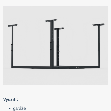
Využití:
garáže