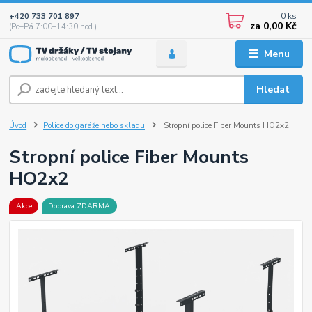
0
ks
+420 733 701 897
za
0,00 Kč
(Po–Pá 7:00–14:30 hod.)
Menu
Hledat
Úvod
Police do garáže nebo skladu
Stropní police Fiber Mounts HO2x2
Stropní police Fiber Mounts
HO2x2
Akce
Doprava ZDARMA