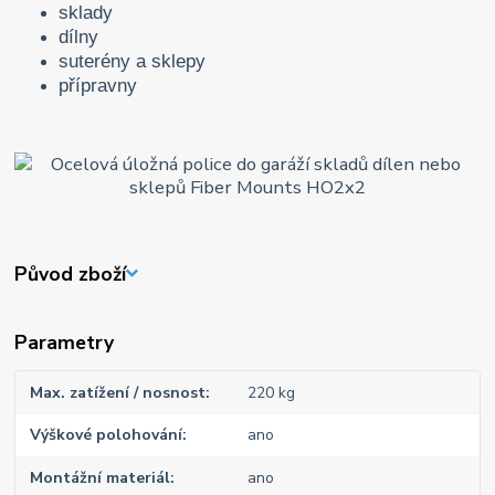
sklady
dílny
suterény a sklepy
přípravny
Původ zboží
Parametry
Max. zatížení / nosnost
220 kg
Výškové polohování
ano
Montážní materiál
ano