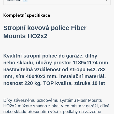
Komentáře
0
Kompletní specifikace
Stropní kovová police Fiber
Mounts HO2x2
Kvalitní stropní police do garáže, dílny
nebo skladu, úložný prostor 1189x1174 mm,
nastavitelná vzdálenost od stropu 542-782
mm, síta 40x40x3 mm, instalační materiál,
nosnost 220 kg, TOP kvalita, záruka 10 let
Díky zá
věsnému policovému systému Fiber Mounts
HO2x2 můžete snadno získat více místa v garáži, dílně
nebo skladu přesunutím věcí z podlahy na závěsné