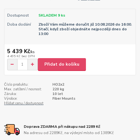
Dostupnost
SKLADEM 9 ks
Doba dodání
Zboží Vám můžeme doručit již 10.08.2026 do 16:00.
Stačí, když zboží objednáte nejpozději dnes do
13:00
5 439 Kč
/
ks
4 495 Kč
bez DPH
Přidat do košíku
Číslo produktu:
HO2x2
Max. zatížení / nosnost:
220 kg
Záruka:
10 let
Výrobce:
Fiber Mounts
Hlídat cenu / dostupnost
Doprava ZDARMA při nákupu nad 2289 Kč
Na adresu od 2289Kč, na výdejní místo od 1389Kč