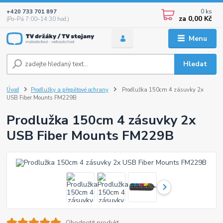
0
ks
+420 733 701 897
za
0,00 Kč
(Po–Pá 7:00–14:30 hod.)
Menu
Hledat
Úvod
Prodlužky a přepěťové ochrany
Prodlužka 150cm 4 zásuvky 2x
USB Fiber Mounts FM229B
Prodlužka 150cm 4 zásuvky 2x
USB Fiber Mounts FM229B
Ohodnotit produkt