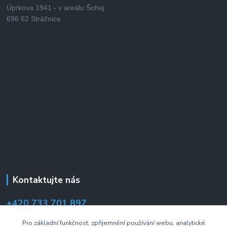
Úprkova 1941 - v areálu Šohaj
696 62 Strážnice
Kontaktujte nás
+420 733 701 897
(Po–Pá 7:00–14:30 hod.)
Pro základní funkčnost, zpříjemnění používání webu, analytické