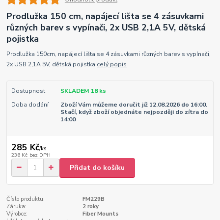
Prodlužka 150 cm, napájecí lišta se 4 zásuvkami
různých barev s vypínači, 2x USB 2,1A 5V, dětská
pojistka
Prodlužka 150cm, napájecí lišta se 4 zásuvkami různých barev s vypínači,
2x USB 2,1A 5V, dětská pojistka
celý popis
Dostupnost
SKLADEM 18 ks
Doba dodání
Zboží Vám můžeme doručit již 12.08.2026 do 16:00.
Stačí, když zboží objednáte nejpozději do zítra do
14:00
285 Kč
/
ks
236 Kč
bez DPH
Přidat do košíku
Číslo produktu:
FM229B
Záruka:
2 roky
Výrobce:
Fiber Mounts