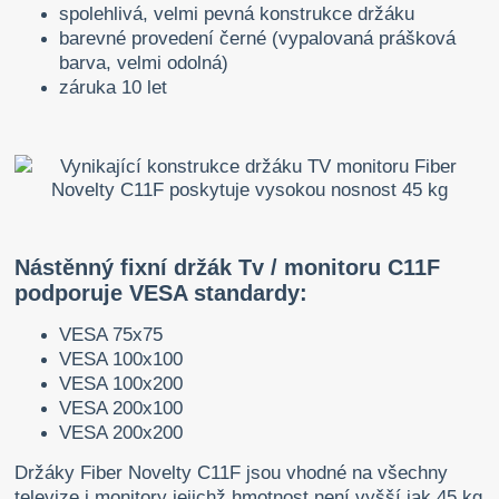
spolehlivá, velmi pevná konstrukce držáku
barevné provedení černé (vypalovaná prášková
barva, velmi odolná)
záruka 10 let
Nástěnný fixní držák Tv / monitoru C11F
podporuje VESA standardy:
VESA 75x75
VESA 100x100
VESA 100x200
VESA 200x100
VESA 200x200
Držáky Fiber Novelty C11F jsou vhodné na všechny
televize i monitory jejichž hmotnost není vyšší jak 45 kg