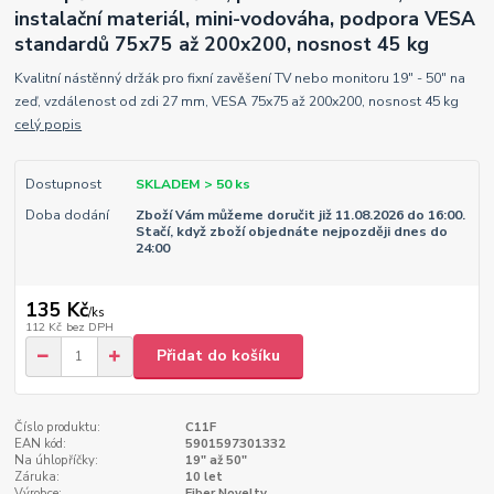
instalační materiál, mini-vodováha, podpora VESA
standardů 75x75 až 200x200, nosnost 45 kg
Kvalitní nástěnný držák pro fixní zavěšení TV nebo monitoru 19" - 50" na
zeď, vzdálenost od zdi 27 mm, VESA 75x75 až 200x200, nosnost 45 kg
celý popis
Dostupnost
SKLADEM > 50 ks
Doba dodání
Zboží Vám můžeme doručit již 11.08.2026 do 16:00.
Stačí, když zboží objednáte nejpozději dnes do
24:00
135 Kč
/
ks
112 Kč
bez DPH
Přidat do košíku
Číslo produktu:
C11F
EAN kód:
5901597301332
Na úhlopříčky:
19" až 50"
Záruka:
10 let
Výrobce:
Fiber Novelty