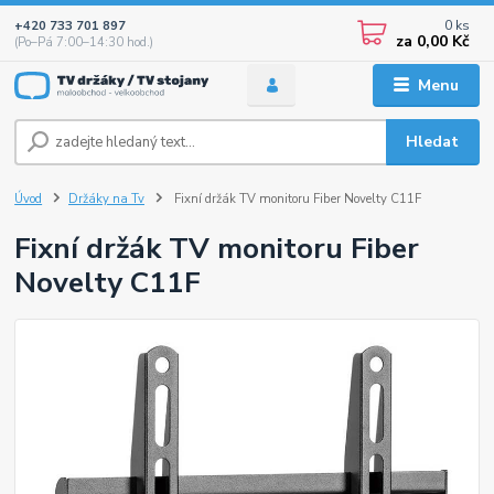
0
ks
+420 733 701 897
za
0,00 Kč
(Po–Pá 7:00–14:30 hod.)
Menu
Hledat
Úvod
Držáky na Tv
Fixní držák TV monitoru Fiber Novelty C11F
Fixní držák TV monitoru Fiber
Novelty C11F