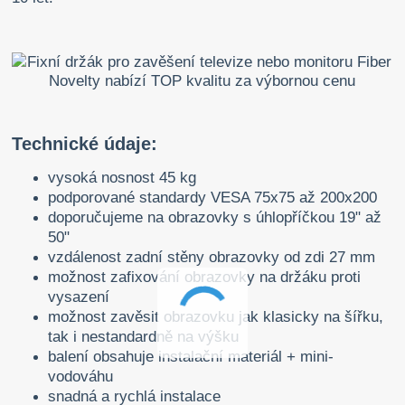
Technické údaje:
vysoká nosnost 45 kg
podporované standardy VESA 75x75 až 200x200
doporučujeme na obrazovky s úhlopříčkou 19" až
50"
vzdálenost zadní stěny obrazovky od zdi 27 mm
možnost zafixování obrazovky na držáku proti
vysazení
možnost zavěsit obrazovku jak klasicky na šířku,
tak i nestandardně na výšku
balení obsahuje instalační materiál + mini-
vodováhu
snadná a rychlá instalace