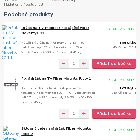
Hlídat cenu / dostupnost
Podobné produkty
Držák na TV monitor naklápěcí Fiber
SKLADEM > 50 ks
Novelty C11T
Nástěnný držák na monitory a TV 19" - 50",
169 Kč
/
ks
naklápění +/- 12°, vzdálenost od zdi 53 mm,
140 Kč
bez DPH
VESA 75x75 až 200x200, nosnost 45 kg
Přidat do košíku
Fixní držák na Tv Fiber Mounts Rico-1
SKLADEM > 50 ks
Kvalitní nástěnný fixní držák pro zavěšení
179 Kč
/
ks
televizoru nebo monitoru 30" - 70", vzdálenost od
148 Kč
bez DPH
zdi 27 mm, VESA standardy 75x75 až 400x400,
nosnost 45 kg
Přidat do košíku
Sklopný televizní držák Fiber Mounts
SKLADEM > 50 ks
Rico-2