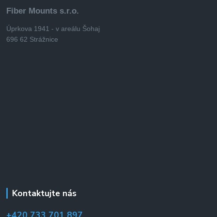
Fiber Mounts s.r.o.
Úprkova 1941 - v areálu Šohaj
696 62 Strážnice
Kontaktujte nás
+420 733 701 897