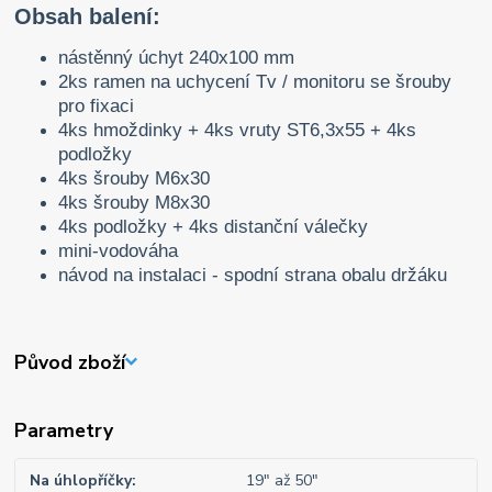
Obsah balení:
nástěnný úchyt 240x100 mm
2ks ramen na uchycení Tv / monitoru se šrouby
pro fixaci
4ks hmoždinky + 4ks vruty ST6,3x55 + 4ks
podložky
4ks šrouby M6x30
4ks šrouby M8x30
4ks podložky + 4ks distanční válečky
mini-vodováha
návod na instalaci - spodní strana obalu držáku
Původ zboží
Parametry
Na úhlopříčky
19" až 50"