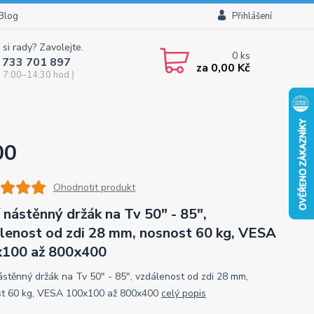
Blog
Přihlášení
 si rady? Zavolejte.
0
ks
 733 701 897
za
0,00 Kč
 7:00–14:30 hod.)
00
Ohodnotit produkt
í nástěnný držák na Tv 50" - 85",
lenost od zdi 28 mm, nosnost 60 kg, VESA
100 až 800x400
nástěnný držák na Tv 50" - 85", vzdálenost od zdi 28 mm,
t 60 kg, VESA 100x100 až 800x400
celý popis