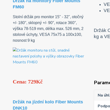
Držák na monitory Fiber Mounts
VE
FM60
VE
Stolní držák pro monitor 15" - 32", otočný
+/- 180°, sklopný +/- 90°, rotace 360°,
výška 78-519 mm, délka max. 526 mm, 2
Držák O
stolové úchyty, VESA 75x75 a 100x100,
kg a VE
nosnost 9 kg
Cena: 729Kč
Param
Na úhl
Držák na jízdní kolo Fiber Mounts
Podpo
DNK10