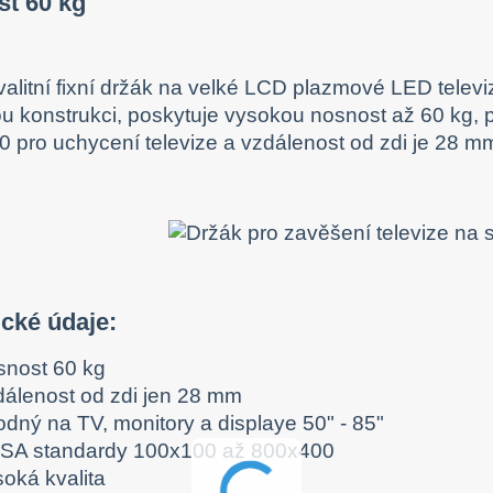
st 60 kg
valitní fixní držák na velké LCD plazmové LED televiz
u konstrukci, poskytuje vysokou nosnost až 60 kg
 pro uchycení televize a vzdálenost od zdi je 28 mm
cké údaje:
snost 60 kg
dálenost od zdi jen 28 mm
odný na TV, monitory a displaye 50" - 85"
SA standardy 100x100 až 800x400
soká kvalita