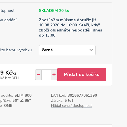
tupnost
SKLADEM 20 ks
a dodání
Zboží Vám můžeme doručit již
10.08.2026 do 16:00. Stačí, když
zboží objednáte nejpozději dnes
do 13:00
lte barvu výrobku
9 Kč
/
ks
Přidat do košíku
 Kč
bez DPH
roduktu:
SLIM 800
EAN kód:
8016677061390
příčky:
50" až 85"
Záruka:
5 let
e:
OMB
Hlídat cenu / dostupnost