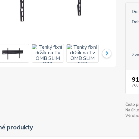
Dos
Dob
Zvo
91
760
Číslo p
Na úhlo
Výrobc
é produkty