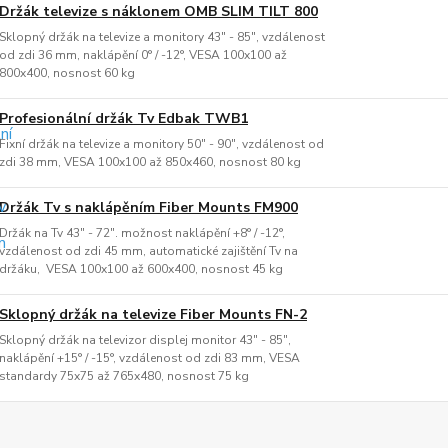
Držák televize s náklonem OMB SLIM TILT 800
Sklopný držák na televize a monitory 43" - 85", vzdálenost
od zdi 36 mm, naklápění 0° / -12°, VESA 100x100 až
800x400, nosnost 60 kg
Profesionální držák Tv Edbak TWB1
Fixní držák na televize a monitory 50" - 90", vzdálenost od
zdi 38 mm, VESA 100x100 až 850x460, nosnost 80 kg
Držák Tv s naklápěním Fiber Mounts FM900
Držák na Tv 43" - 72". možnost naklápění +8° / -12°,
vzdálenost od zdi 45 mm, automatické zajištění Tv na
držáku, VESA 100x100 až 600x400, nosnost 45 kg
Sklopný držák na televize Fiber Mounts FN-2
Sklopný držák na televizor displej monitor 43" - 85",
naklápění +15° / -15°, vzdálenost od zdi 83 mm, VESA
standardy 75x75 až 765x480, nosnost 75 kg