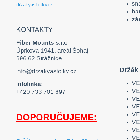
sn
ba
zá
KONTAKTY
Fiber Mounts s.r.o
Úprkova 1941, areál Šohaj
696 62 Strážnice
Držák
info@drzakyastolky.cz
VE
Infolinka:
VE
+420 733 701 897
VE
VE
VE
DOPORUČUJEME:
VE
VE
VE