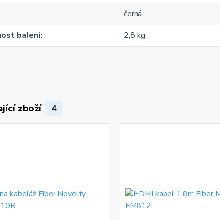
černá
ost balení
2,8 kg
jící zboží
4