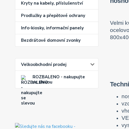
nosno
Kryty na kabely, příslušenství
Prodlužky a přepěťové ochrany
Velmi k
Info-kiosky, informační panely
ocelovo
800x400
Bezdrátové domovní zvonky
Velkoobchodní prodej
ROZBALENO - nakupujte
se slevou
Techni
no
vz
vh
VE
vy