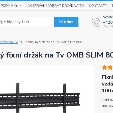
 PODMÍNKY
JAK SPRÁVNĚ VYBRAT DRŽÁK NA TV
KONTAKTY
Nevíte
Hledat
+420
(Po–Pá
ržáky na Tv
Tenký fixní držák na Tv OMB SLIM 800
ý fixní držák na Tv OMB SLIM 8
Fixn
vzdá
100x
Fixní 
nosnos