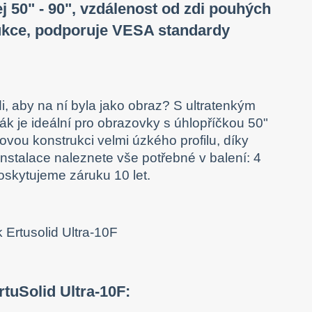
ej 50" - 90", vzdálenost od zdi pouhých
rukce, podporuje VESA standardy
di, aby na ní byla jako obraz? S ultratenkým
ák je ideální pro obrazovky s úhlopříčkou 50"
ovou konstrukci velmi úzkého profilu, díky
stalace naleznete vše potřebné v balení: 4
skytujeme záruku 10 let.
tuSolid Ultra-10F: