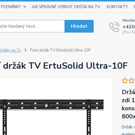
 PODMÍNKY
JAK SPRÁVNĚ VYBRAT DRŽÁK NA TV
KONTAKTY
Nevíte
Hledat
+420
(Po–Pá
ržáky na Tv
Fixní držák TV ErtuSolid Ultra-10F
í držák TV ErtuSolid Ultra-10F
Držá
zdi 
kons
800x
Držák 
materi