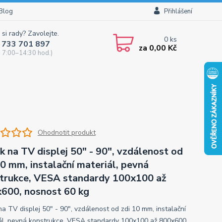
Blog
Přihlášení
 si rady? Zavolejte.
0
ks
 733 701 897
za
0,00 Kč
 7:00–14:30 hod.)
Ohodnotit produkt
k na TV displej 50" - 90", vzdálenost od
10 mm, instalační materiál, pevná
trukce, VESA standardy 100x100 až
600, nosnost 60 kg
na TV displej 50" - 90", vzdálenost od zdi 10 mm, instalační
ál, pevná konstrukce, VESA standardy 100x100 až 800x600,