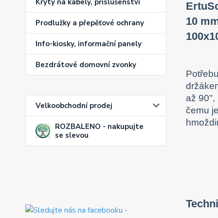
Kryty na kabely, příslušenství
ErtuSo
10 mm,
Prodlužky a přepěťové ochrany
100x1
Info-kiosky, informační panely
Bezdrátové domovní zvonky
Potřebu
držákem
až 90",
Velkoobchodní prodej
čemu je
hmoždin
ROZBALENO - nakupujte
se slevou
Techni