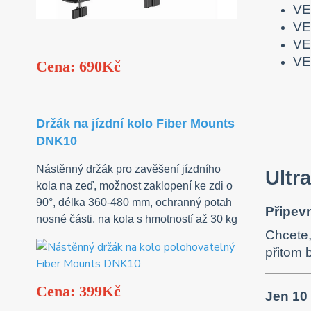
VE
VE
VE
VE
Cena: 690Kč
Držák na jízdní kolo Fiber Mounts
DNK10
Nástěnný držák pro zavěšení jízdního
Ultr
kola na zeď, možnost zaklopení ke zdi o
90°, délka 360-480 mm, ochranný potah
Připevn
nosné části, na kola s hmotností až 30 kg
Chcete,
přitom
Cena: 399Kč
Jen 10