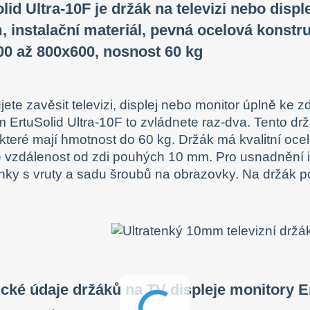
lid Ultra-10F je držák na televizi nebo displ
 instalační materiál, pevná ocelová konst
00 až 800x600, nosnost 60 kg
jete zavěsit televizi, displej nebo monitor úplně ke z
 ErtuSolid Ultra-10F to zvládnete raz-dva. Tento drž
 které mají hmotnost do 60 kg. Držák má kvalitní ocel
 vzdálenost od zdi pouhých 10 mm. Pro usnadnění in
ky s vruty a sadu šroubů na obrazovky. Na držák po
cké údaje držáků na TV displeje monitory Er