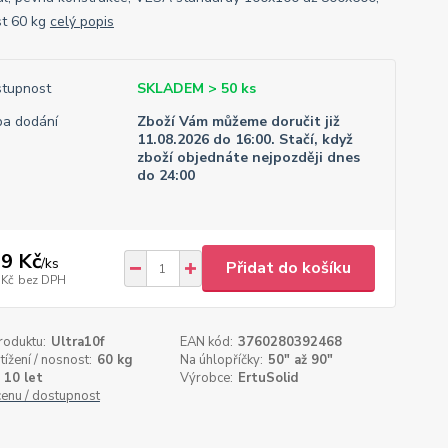
t 60 kg
celý popis
tupnost
SKLADEM > 50 ks
a dodání
Zboží Vám můžeme doručit již
11.08.2026 do 16:00. Stačí, když
zboží objednáte nejpozději dnes
do 24:00
9 Kč
/
ks
Přidat do košíku
 Kč
bez DPH
roduktu:
Ultra10f
EAN kód:
3760280392468
tížení / nosnost:
60 kg
Na úhlopříčky:
50" až 90"
10 let
Výrobce:
ErtuSolid
cenu / dostupnost