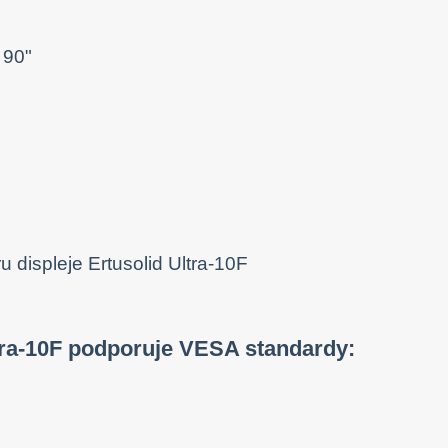
 90"
ltra-10F podporuje VESA standardy: