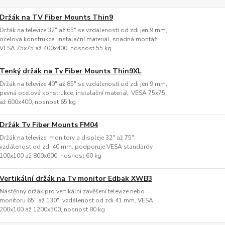
Držák na TV Fiber Mounts Thin9
Držák na televize 32" až 65" se vzdáleností od zdi jen 9 mm,
ocelová konstrukce, instalační materiál, snadná montáž,
VESA 75x75 až 400x400, nosnost 55 kg
Tenký držák na Tv Fiber Mounts Thin9XL
Držák na televize 40" až 85" se vzdáleností od zdi jen 9 mm,
pevná ocelová konstrukce, instalační materiál, VESA 75x75
až 600x400, nosnost 65 kg
Držák Tv Fiber Mounts FM04
Držák na televize, monitory a displeje 32" až 75",
vzdálenost od zdi 40 mm, podporuje VESA standardy
100x100 až 800x600, nosnost 60 kg
Vertikální držák na Tv monitor Edbak XWB3
Nástěnný držák pro vertikální zavěšení televize nebo
monitoru 65" až 130", vzdálenost od zdi 41 mm, VESA
200x100 až 1200x500, nosnost 80 kg