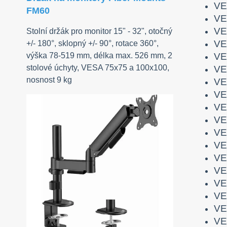
VE
FM60
VE
VE
Stolní držák pro monitor 15" - 32", otočný
VE
+/- 180°, sklopný +/- 90°, rotace 360°,
VE
výška 78-519 mm, délka max. 526 mm, 2
stolové úchyty, VESA 75x75 a 100x100,
VE
nosnost 9 kg
VE
VE
VE
VE
VE
VE
VE
VE
VE
VE
VE
VE