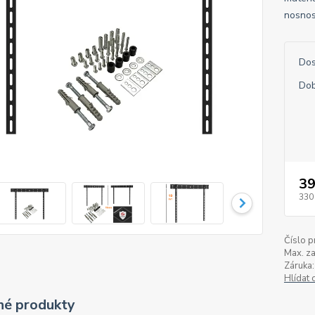
nosnos
Dos
Dob
39
330
Číslo p
Max. za
Záruka:
Hlídat 
é produkty