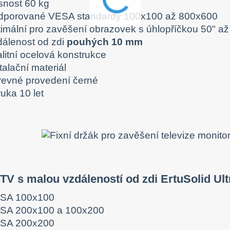
snost 60 kg
dporované VESA standardy 100x100 až 800x600
timální pro zavěšení obrazovek s úhlopříčkou 50" až
dálenost od zdi
pouhých 10 mm
litní ocelová konstrukce
talační materiál
revné provedení černé
uka 10 let
TV s malou vzdáleností od zdi ErtuSolid U
SA 100x100
SA 200x100 a 100x200
SA 200x200