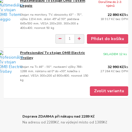
Multimediální Tv stojan OMB Totem
Doručíme do 2-3.
Leggio
týdnů
Stojan na monitory, TV, obrazovky 43" - 70",
22 890 Kč
/
ks
výška 1194 mm, sklon 45° až 90°, podstava
18 917 Kč
bez DPH
645x590 mm, VESA 200x200, 300x300 a
400x400, nosnost 50 kg
Přidat do košíku
Profesionální Tv stojan OMB Electric
SKLADEM 12 ks
Trolley
Stojan na Tv 46" - 90", nastavení výšky 788-
32 990 Kč
/
ks
1288 mm, náklonu od 0° do +90°, kolečka s
27 264 Kč
bez DPH
aretací, VESA 300x200 až 800x600, nosnost 150
kg
Zvolit variantu
Doprava ZDARMA při nákupu nad 2289 Kč
Na adresu od 2289Kč, na výdejní místo od 1389Kč