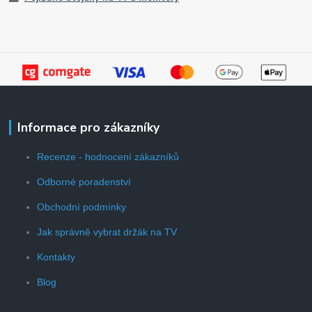
Informace pro zákazníky
Recenze - hodnocení zákazníků
Odborné poradenství
Obchodní podmínky
Jak správně vybrat držák na TV
Kontakty
Blog