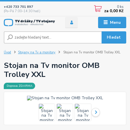
0
ks
+420 733 701 897
za
0,00 Kč
(Po–Pá 7:00–14:30 hod.)
Menu
Hledat
Úvod
Stojany na Tv a monitory
Stojan na Tv monitor OMB Trolley XXL
Stojan na Tv monitor OMB
Trolley XXL
Doprava ZDARMA