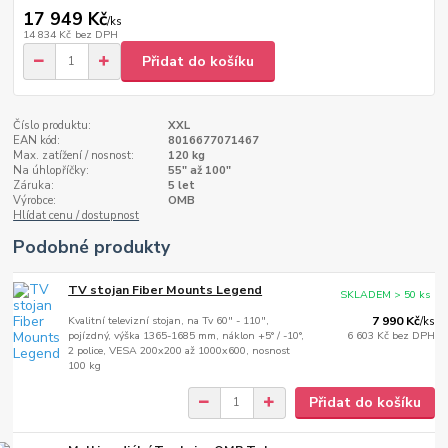
17 949 Kč
/
ks
14 834 Kč
bez DPH
Přidat do košíku
Číslo produktu:
XXL
EAN kód:
8016677071467
Max. zatížení / nosnost:
120 kg
Na úhlopříčky:
55" až 100"
Záruka:
5 let
Výrobce:
OMB
Hlídat cenu / dostupnost
Podobné produkty
TV stojan Fiber Mounts Legend
SKLADEM > 50 ks
Kvalitní televizní stojan, na Tv 60" - 110",
7 990 Kč
/
ks
pojízdný, výška 1365-1685 mm, náklon +5° / -10°,
6 603 Kč
bez DPH
2 police, VESA 200x200 až 1000x600, nosnost
100 kg
Přidat do košíku