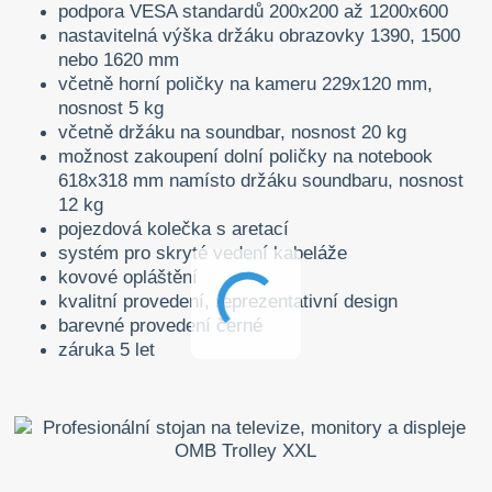
podpora VESA standardů 200x200 až 1200x600
nastavitelná výška držáku obrazovky 1390, 1500
nebo 1620 mm
včetně horní poličky na kameru 229x120 mm,
nosnost 5 kg
včetně držáku na soundbar, nosnost 20 kg
možnost zakoupení dolní poličky na notebook
618x318 mm namísto držáku soundbaru, nosnost
12 kg
pojezdová kolečka s aretací
systém pro skryté vedení kabeláže
kovové opláštění
kvalitní provedení, reprezentativní design
barevné provedení černé
záruka 5 let