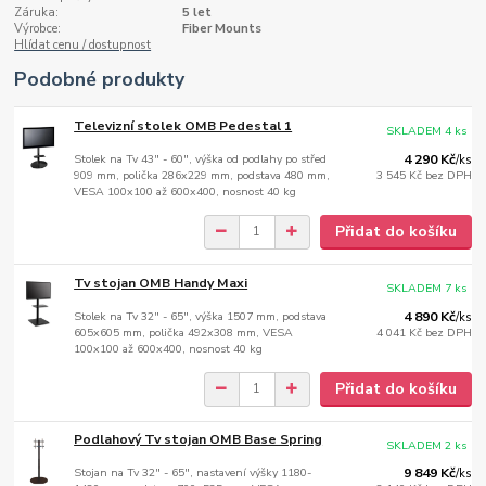
Záruka:
5 let
Výrobce:
Fiber Mounts
Hlídat cenu / dostupnost
Podobné produkty
Televizní stolek OMB Pedestal 1
SKLADEM 4 ks
Stolek na Tv 43" - 60", výška od podlahy po střed
4 290 Kč
/
ks
909 mm, polička 286x229 mm, podstava 480 mm,
3 545 Kč
bez DPH
VESA 100x100 až 600x400, nosnost 40 kg
Přidat do košíku
Tv stojan OMB Handy Maxi
SKLADEM 7 ks
Stolek na Tv 32" - 65", výška 1507 mm, podstava
4 890 Kč
/
ks
605x605 mm, polička 492x308 mm, VESA
4 041 Kč
bez DPH
100x100 až 600x400, nosnost 40 kg
Přidat do košíku
Podlahový Tv stojan OMB Base Spring
SKLADEM 2 ks
Stojan na Tv 32" - 65", nastavení výšky 1180-
9 849 Kč
/
ks