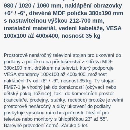
980 / 1020 / 1060 mm
, naklápění obrazovky
+6° / -6°, dřevěná MDF polička 380x190 mm
s nastavitelnou výškou 212-700 mm,
instalační materiál, vedení kabeláže, VESA
100x100 až 400x400, nosnost 35 kg
Prostorově nenáročný televizní stojan pro ukotvení do
podlahy a poličkou na příslušenství ze dřeva MDF
380x190 mm, držákem na televizi, který podporuje
VESA standardy 100x100 až 400x400, možnost
naklápění Tv od +6° / -6°, nosnost 35 kg. Tv stojan
FM97-1 je vhodný jak do domácností (obývací nebo
dětský pokoj, ložnice), tak i do komerčních prostor
(kanceláře, prodejny, stánky, recepce) protože je velmi
prostorově nenáročný a díky ukotvení do podlahy
poskytuje vysokou míru bezpečnosti. Ideální pro
televize nebo monitory s úhlopříčkou 23" až 55".
Barevné provedení černé. Záruka 5 let.