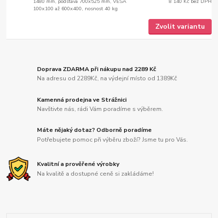
1480 mm, podstava 700x525 mm, VESA
8 140 Kč
bez DPH
100x100 až 600x400, nosnost 40 kg
Zvolit variantu
Doprava ZDARMA při nákupu nad 2289 Kč
Na adresu od 2289Kč, na výdejní místo od 1389Kč
Kamenná prodejna ve Strážnici
Navštivte nás, rádi Vám poradíme s výběrem.
Máte nějaký dotaz? Odborně poradíme
Potřebujete pomoc při výběru zboží? Jsme tu pro Vás.
Kvalitní a prověřené výrobky
Na kvalitě a dostupné ceně si zakládáme!