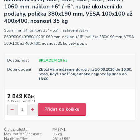
1060 mm, náklon +6° / -6°, nutné ukotvení do
podlahy, polička 380x190 mm, VESA 100x100 až
400x400, nosnost 35 kg
Stojan na Tv/monitory 23" - 55", nastavení výšky
860/900/940/980/1020/1060 mm, náklon +/-6°, polička 380x190 mm, VESA
100x100 až 400x400, nosnost 35 kg
celý popis
Dostupnost
SKLADEM 19 ks
Doba dodání
Zboží Vám můžeme doručit již 10.08.2026 do 16:00.
Stačí, když zboží objednáte nejpozději dnes do
13:00
2 849 Kč
/
ks
2 355 Kč
bez DPH
Přidat do košíku
Číslo produktu:
FM97-1
Max. zatížení / nosnost:
35 kg
Na úhlopříčky:
23" až 55"