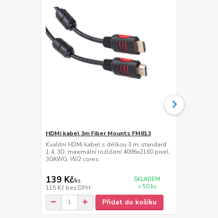
HDMi kabel 3m Fiber Mounts FM813
Přepěťová z
Kvalitní HDMi kabel s délkou 3 m, standard
Přepěťová zá
1.4, 3D, maximální rozlišení 4096x2160 pixel,
délka napáje
30AWG, W/2 cores.
139 Kč
389 Kč
SKLADEM
/
ks
/
ks
> 50 ks
115 Kč
bez DPH
321 Kč
bez 
Přidat do košíku