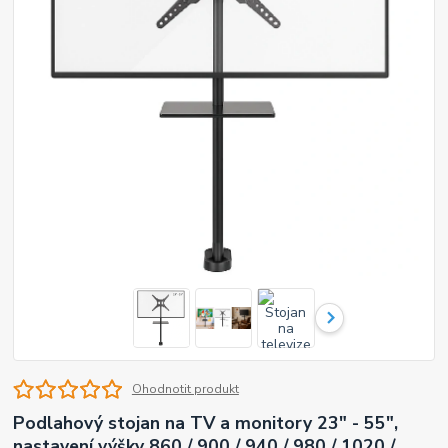
Ohodnotit produkt
Podlahový stojan na TV a monitory 23" - 55",
nastavení výšky 860 / 900 / 940 / 980 / 1020 /