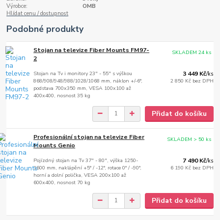
Výrobce:
OMB
Hlídat cenu / dostupnost
Podobné produkty
Stojan na televize Fiber Mounts FM97-
SKLADEM 24 ks
2
Stojan na Tv i monitory 23" - 55" s výškou
3 449 Kč
/
ks
868/908/948/988/1028/1068 mm, náklon +/-6°,
2 850 Kč
bez DPH
podstava 700x350 mm, VESA 100x100 až
400x400, nosnost 35 kg
Přidat do košíku
Profesionální stojan na televize Fiber
SKLADEM > 50 ks
Mounts Genio
Pojízdný stojan na Tv 37" - 80", výška 1250-
7 490 Kč
/
ks
1600 mm, naklápění +5° / -12°, rotace 0° / -90°,
6 190 Kč
bez DPH
horní a dolní polička, VESA 200x100 až
600x400, nosnost 70 kg
Přidat do košíku