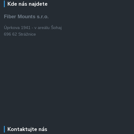
Kde nás najdete
Fiber Mounts s.r.o.
Úprkova 1941 - v areálu Šohaj
696 62 Strážnice
Kontaktujte nás