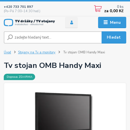
0
ks
+420 733 701 897
za
0,00 Kč
(Po–Pá 7:00–14:30 hod.)
Menu
Hledat
Úvod
Stojany na Tv a monitory
Tv stojan OMB Handy Maxi
Tv stojan OMB Handy Maxi
Doprava ZDARMA