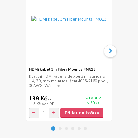
HDMi kabel 3m Fiber Mounts FM813
Přepěťová z
Kvalitní HDMi kabel s délkou 3 m, standard
Přepěťová zá
1.4, 3D, maximální rozlišení 4096x2160 pixel,
délka napáje
30AWG, W/2 cores.
139 Kč
389 Kč
SKLADEM
/
ks
/
ks
> 50 ks
115 Kč
bez DPH
321 Kč
bez 
Přidat do košíku