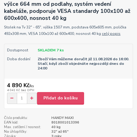
výšce 664 mm od podlahy, systém vedení
kabeláže, podporuje VESA standardy 100x100 až
600x400, nosnost 40 kg
Stolek na Tv 32" - 65", výška 1507 mm, podstava 605x605 mm, polička
492x308 mm, VESA 100x100 až 600x400, nosnost 40 kg
celý popis
Dostupnost
SKLADEM 7 ks
Doba dodání
Zboží Vám můžeme doručit již 11.08.2026 do 16:00.
Stačí, když zboží objednáte nejpozději dnes do
24:00
4 890 Kč
/
ks
4 041 Kč
bez DPH
Přidat do košíku
Číslo produktu:
HANDY MAXI
EAN kód:
8018001013396
Max. zatížení / nosnost:
40 kg
Na úhlopříčky:
32" až 65"
Záruka:
3 roky