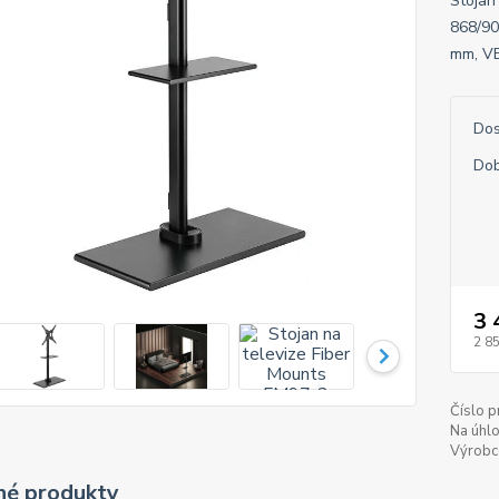
Stojan
868/90
mm, VE
Dos
Dob
3 
2 8
Číslo p
Na úhlo
Výrobc
é produkty