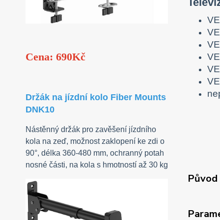
Televi
VE
VE
VE
Cena: 690Kč
VE
VE
VE
ne
Držák na jízdní kolo Fiber Mounts
DNK10
Nástěnný držák pro zavěšení jízdního
kola na zeď, možnost zaklopení ke zdi o
90°, délka 360-480 mm, ochranný potah
nosné části, na kola s hmotností až 30 kg
Původ 
Param