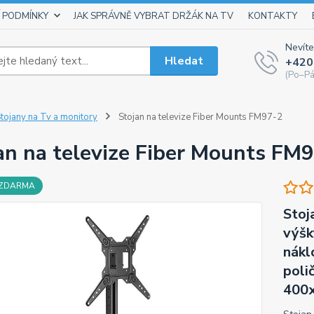
 PODMÍNKY
JAK SPRÁVNĚ VYBRAT DRŽÁK NA TV
KONTAKTY
Nevíte
Hledat
+420
(Po–Pá
tojany na Tv a monitory
Stojan na televize Fiber Mounts FM97-2
an na televize Fiber Mounts FM
 ZDARMA
Stoj
výšk
nákl
poli
400x