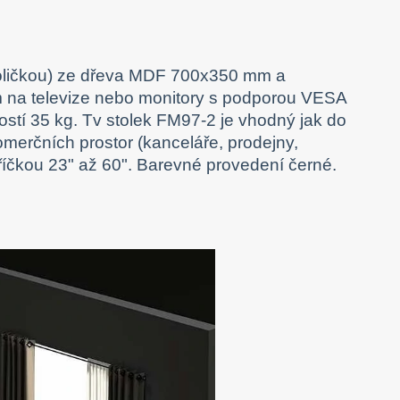
(poličkou) ze dřeva MDF 700x350 mm a
 na televize nebo monitory s podporou VESA
stí 35 kg. Tv stolek FM97-2 je vhodný jak do
omerčních prostor (kanceláře, prodejny,
příčkou 23" až 60". Barevné provedení černé.