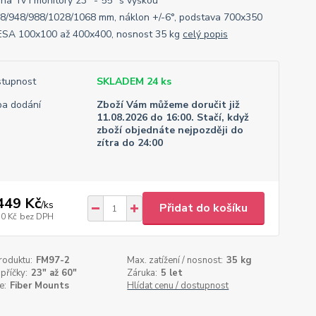
 na Tv i monitory 23" - 55" s výškou
8/948/988/1028/1068 mm, náklon +/-6°, podstava 700x350
SA 100x100 až 400x400, nosnost 35 kg
celý popis
tupnost
SKLADEM 24 ks
a dodání
Zboží Vám můžeme doručit již
11.08.2026 do 16:00. Stačí, když
zboží objednáte nejpozději do
zítra do 24:00
449 Kč
/
ks
Přidat do košíku
50 Kč
bez DPH
roduktu:
FM97-2
Max. zatížení / nosnost:
35 kg
příčky:
23" až 60"
Záruka:
5 let
e:
Fiber Mounts
Hlídat cenu / dostupnost