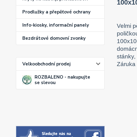
100x10
Prodlužky a přepěťové ochrany
Info-kiosky, informační panely
Velmi p
poličko
Bezdrátové domovní zvonky
100x100
domácno
stánky,
Záruka 5
Velkoobchodní prodej
ROZBALENO - nakupujte
se slevou