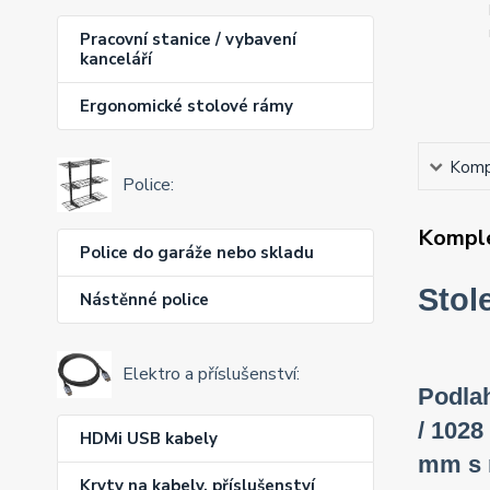
Pracovní stanice / vybavení
kanceláří
Ergonomické stolové rámy
Kompl
Police:
Komple
Police do garáže nebo skladu
Stol
Nástěnné police
Elektro a příslušenství:
Podlah
/ 1028
HDMi USB kabely
mm s n
Kryty na kabely, příslušenství