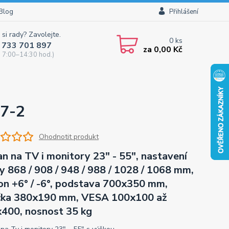
Blog
Přihlášení
 si rady? Zavolejte.
0
ks
 733 701 897
za
0,00 Kč
 7:00–14:30 hod.)
97-2
Ohodnotit produkt
an na TV i monitory 23" - 55", nastavení
y 868 / 908 / 948 / 988 / 1028 / 1068 mm,
on +6° / -6°, podstava 700x350 mm,
čka 380x190 mm, VESA 100x100 až
400, nosnost 35 kg