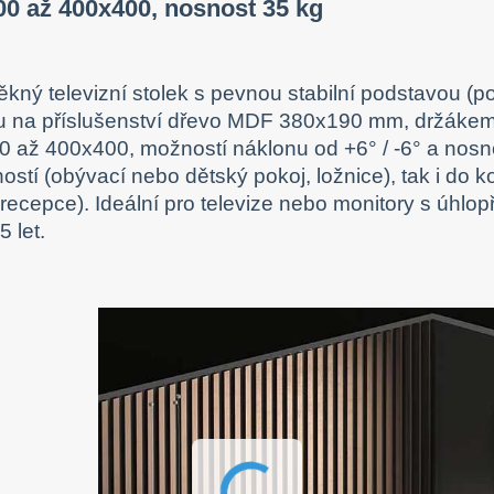
0 až 400x400, nosnost 35 kg
ěkný televizní stolek s pevnou stabilní podstavou 
u na příslušenství dřevo MDF 380x190 mm, držákem
 až 400x400, možností náklonu od +6° / -6° a nosno
stí (obývací nebo dětský pokoj, ložnice), tak i do k
 recepce). Ideální pro televize nebo monitory s úhlo
 let.