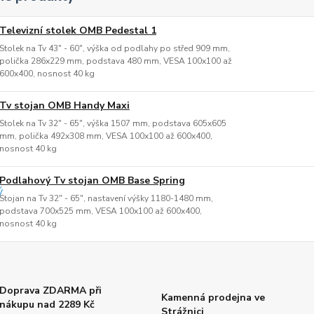
Televizní stolek OMB Pedestal 1
Stolek na Tv 43" - 60", výška od podlahy po střed 909 mm,
polička 286x229 mm, podstava 480 mm, VESA 100x100 až
600x400, nosnost 40 kg
Tv stojan OMB Handy Maxi
Stolek na Tv 32" - 65", výška 1507 mm, podstava 605x605
mm, polička 492x308 mm, VESA 100x100 až 600x400,
nosnost 40 kg
Podlahový Tv stojan OMB Base Spring
Stojan na Tv 32" - 65", nastavení výšky 1180-1480 mm,
podstava 700x525 mm, VESA 100x100 až 600x400,
nosnost 40 kg
Doprava ZDARMA při
Kamenná prodejna ve
nákupu nad 2289 Kč
Strážnici