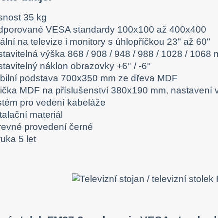
snost 35 kg
dporované VESA standardy 100x100 až 400x400
ální na televize i monitory s úhlopříčkou 23" až 60"
stavitelná výška 868 / 908 / 948 / 988 / 1028 / 1068
tavitelný náklon obrazovky +6° / -6°
abilní podstava 700x350 mm ze dřeva MDF
lička MDF na příslušenství 380x190 mm, nastavení
stém pro vedení kabeláže
talační materiál
revné provedení černé
uka 5 let