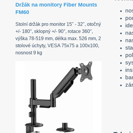
Držák na monitory Fiber Mounts
no
FM60
po
Stolní držák pro monitor 15" - 32", otočný
ide
+/- 180°, sklopný +/- 90°, rotace 360°,
na
výška 78-519 mm, délka max. 526 mm, 2
nas
stolové úchyty, VESA 75x75 a 100x100,
st
nosnost 9 kg
po
sy
ins
ba
zár