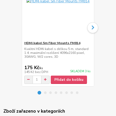
HDMi kabel 5m Fiber Mounts FM814
Přepěťová z
Mounts MC
Kvalitní HDMi kabel s délkou 5 m, standard
1.4, maximální rozlišení 4096x2160 pixel,
Přepěťová zá
30AWG, W/2 cores, 3D
délka napáje
175 Kč
439 Kč
/
ks
/
ks
SKLADEM 3 ks
145 Kč
bez DPH
363 Kč
bez 
Přidat do košíku
Zboží zařazeno v kategoriích