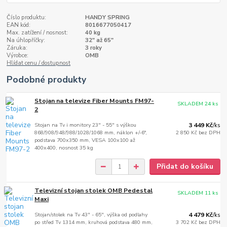
Číslo produktu:
HANDY SPRING
EAN kód:
8016677050417
Max. zatížení / nosnost:
40 kg
Na úhlopříčky:
32" až 65"
Záruka:
3 roky
Výrobce:
OMB
Hlídat cenu / dostupnost
Podobné produkty
Stojan na televize Fiber Mounts FM97-
SKLADEM 24 ks
2
Stojan na Tv i monitory 23" - 55" s výškou
3 449 Kč
/
ks
868/908/948/988/1028/1068 mm, náklon +/-6°,
2 850 Kč
bez DPH
podstava 700x350 mm, VESA 100x100 až
400x400, nosnost 35 kg
Přidat do košíku
Televizní stojan stolek OMB Pedestal
SKLADEM 11 ks
Maxi
Stojan/stolek na Tv 43" - 65", výška od podlahy
4 479 Kč
/
ks
po střed Tv 1314 mm, kruhová podstava 480 mm,
3 702 Kč
bez DPH