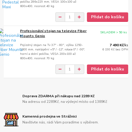
polička 286x229 mm, VESA 100x100 až
600x400, nosnost 40 kg
Přidat do košíku
Profesionální stojan na televize Fiber
SKLADEM > 50 ks
Mounts Genio
Pojízdný stojan na Tv 37" - 80", výška 1250-
7 490 Kč
/
ks
1600 mm, naklápění +5° / -12°, rotace 0° / -90°,
6 190 Kč
bez DPH
horní a dolní polička, VESA 200x100 až
600x400, nosnost 70 kg
Přidat do košíku
Doprava ZDARMA při nákupu nad 2289 Kč
Na adresu od 2289Kč, na výdejní místo od 1389Kč
Kamenná prodejna ve Strážnici
Navštivte nás, rádi Vám poradíme s výběrem.