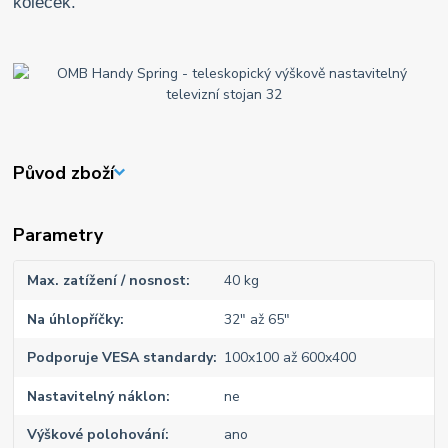
koleček.
Původ zboží
Parametry
Max. zatížení / nosnost
40 kg
Na úhlopříčky
32" až 65"
Podporuje VESA standardy
100x100 až 600x400
Nastavitelný náklon
ne
Výškové polohování
ano