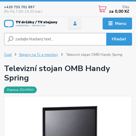
0
ks
+420 733 701 897
za
0,00 Kč
(Po–Pá 7:00–14:30 hod.)
Menu
Hledat
Úvod
Stojany na Tv a monitory
Televizní stojan OMB Handy Spring
Televizní stojan OMB Handy
Spring
Doprava ZDARMA