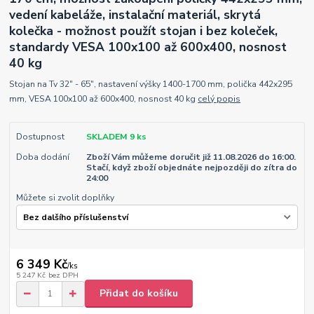
vedení kabeláže, instalační materiál, skrytá
kolečka - možnost použít stojan i bez koleček,
standardy VESA 100x100 až 600x400, nosnost
40 kg
Stojan na Tv 32" - 65", nastavení výšky 1400-1700 mm, polička 442x295
mm, VESA 100x100 až 600x400, nosnost 40 kg
celý popis
Dostupnost
SKLADEM 9 ks
Doba dodání
Zboží Vám můžeme doručit již 11.08.2026 do 16:00.
Stačí, když zboží objednáte nejpozději do zítra do
24:00
Můžete si zvolit doplňky
6 349 Kč
/
ks
5 247 Kč
bez DPH
Přidat do košíku