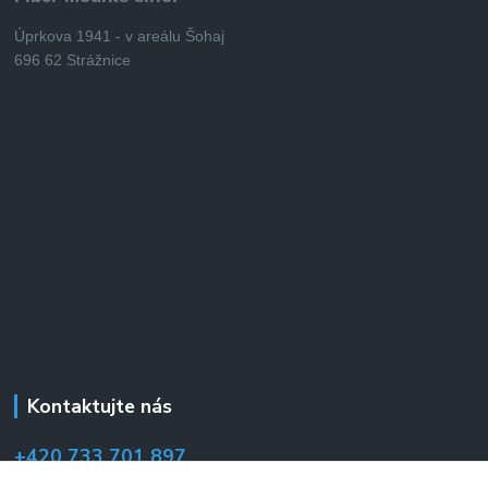
Úprkova 1941 - v areálu Šohaj
696 62 Strážnice
Kontaktujte nás
+420 733 701 897
(Po–Pá 7:00–14:30 hod.)