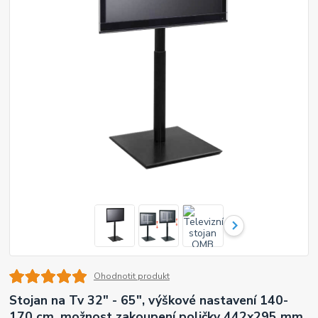
Ohodnotit produkt
Stojan na Tv 32" - 65", výškové nastavení 140-
170 cm, možnost zakoupení poličky 442x295 mm,