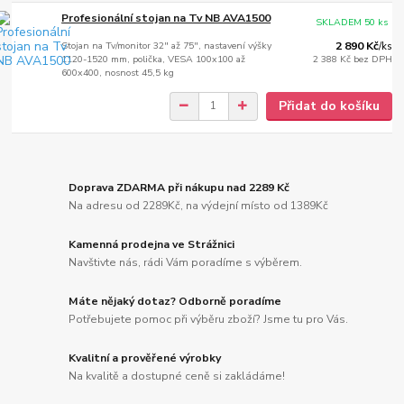
Profesionální stojan na Tv NB AVA1500
SKLADEM 50 ks
Stojan na Tv/monitor 32" až 75", nastavení výšky
2 890 Kč
/
ks
1120-1520 mm, polička, VESA 100x100 až
2 388 Kč
bez DPH
600x400, nosnost 45,5 kg
Přidat do košíku
Doprava ZDARMA při nákupu nad 2289 Kč
Na adresu od 2289Kč, na výdejní místo od 1389Kč
Kamenná prodejna ve Strážnici
Navštivte nás, rádi Vám poradíme s výběrem.
Máte nějaký dotaz? Odborně poradíme
Potřebujete pomoc při výběru zboží? Jsme tu pro Vás.
Kvalitní a prověřené výrobky
Na kvalitě a dostupné ceně si zakládáme!