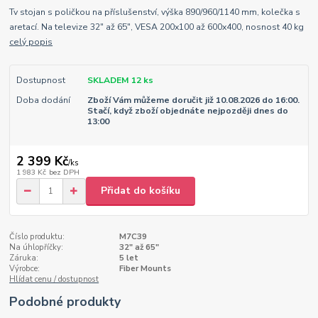
Tv stojan s poličkou na příslušenství, výška 890/960/1140 mm, kolečka s
aretací. Na televize 32" až 65", VESA 200x100 až 600x400, nosnost 40 kg
celý popis
Dostupnost
SKLADEM 12 ks
Doba dodání
Zboží Vám můžeme doručit již 10.08.2026 do 16:00.
Stačí, když zboží objednáte nejpozději dnes do
13:00
2 399 Kč
/
ks
1 983 Kč
bez DPH
Přidat do košíku
Číslo produktu:
M7C39
Na úhlopříčky:
32" až 65"
Záruka:
5 let
Výrobce:
Fiber Mounts
Hlídat cenu / dostupnost
Podobné produkty