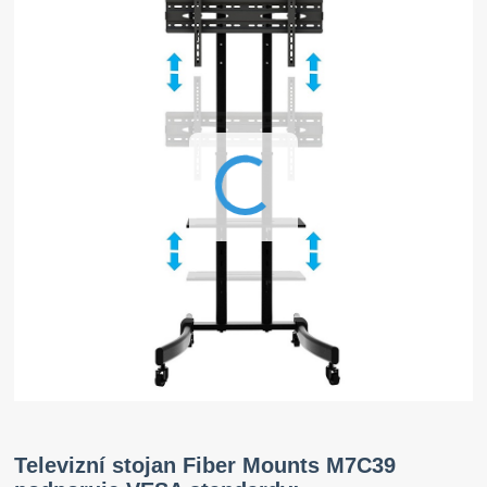
Televizní stojan Fiber Mounts M7C39