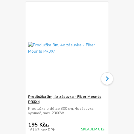
Prodlužka 3m, 4x zásuvka - Fiber Mounts
Prodlužka 5
PR3X4
PR5X5
Prodlužka o délce 300 cm, 4x zásuvka,
Prodlužka o 
vypínač, max. 2300W
max. 2300W
195 Kč
289 Kč
/
ks
/
ks
SKLADEM 8 ks
161 Kč
bez DPH
239 Kč
bez 