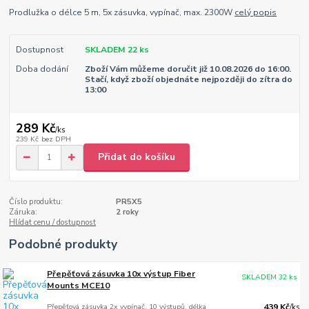
Prodlužka o délce 5 m, 5x zásuvka, vypínač, max. 2300W
celý popis
Dostupnost
SKLADEM 22 ks
Doba dodání
Zboží Vám můžeme doručit již 10.08.2026 do 16:00.
Stačí, když zboží objednáte nejpozději do zítra do
13:00
289 Kč
/
ks
239 Kč
bez DPH
Přidat do košíku
Číslo produktu:
PR5X5
Záruka:
2 roky
Hlídat cenu / dostupnost
Podobné produkty
Přepěťová zásuvka 10x výstup Fiber
SKLADEM 32 ks
Mounts MCE10
Přepěťová zásuvka 2x vypínač, 10 výstupů, délka
439 Kč
/
ks