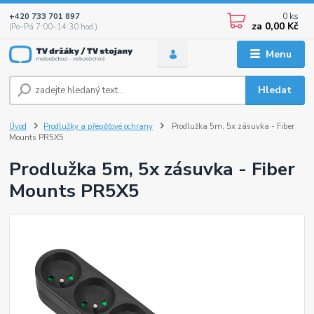
0
ks
+420 733 701 897
za
0,00 Kč
(Po–Pá 7:00–14:30 hod.)
Menu
Hledat
Úvod
Prodlužky a přepěťové ochrany
Prodlužka 5m, 5x zásuvka - Fiber
Mounts PR5X5
Prodlužka 5m, 5x zásuvka - Fiber
Mounts PR5X5