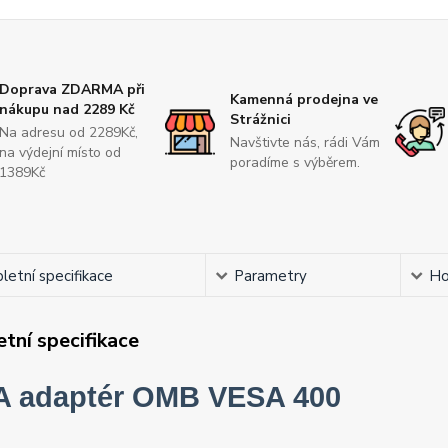
Doprava ZDARMA při
Kamenná prodejna ve
nákupu nad 2289 Kč
Strážnici
Na adresu od 2289Kč,
Navštivte nás, rádi Vám
na výdejní místo od
poradíme s výběrem.
1389Kč
etní specifikace
Parametry
Ho
tní specifikace
 adaptér OMB VESA 400