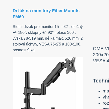
Držák na monitory Fiber Mounts
FM60
Stolní držák pro monitor 15" - 32", otočný
+/- 180°, sklopný +/- 90°, rotace 360°,
výška 78-519 mm, délka max. 526 mm, 2
stolové úchyty, VESA 75x75 a 100x100,
OMB VE
nosnost 9 kg
200x200
VESA 4
Techni
ma
vh
ro