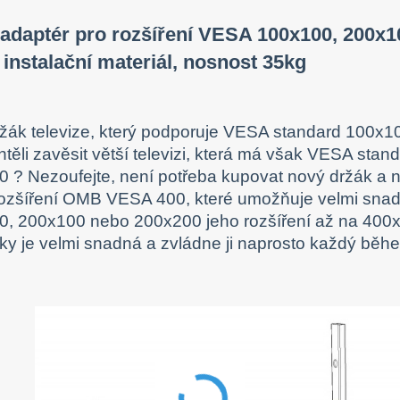
daptér pro rozšíření VESA 100x100, 200x1
 instalační materiál, nosnost 35kg
žák televize, který podporuje VESA standard 100x
htěli zavěsit větší televizi, která má však VESA s
 ? Nezoufejte, není potřeba kupovat nový držák a
ozšíření OMB VESA 400, které umožňuje velmi sna
, 200x100 nebo 200x200 jeho rozšíření až na 400x
ky je velmi snadná a zvládne ji naprosto každý běh