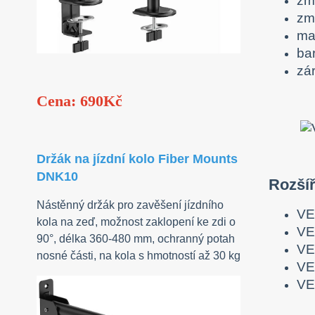
zm
zm
mat
ba
zár
Cena: 690Kč
Držák na jízdní kolo Fiber Mounts
DNK10
Rozšíř
Nástěnný držák pro zavěšení jízdního
VE
kola na zeď, možnost zaklopení ke zdi o
VE
90°, délka 360-480 mm, ochranný potah
VE
nosné části, na kola s hmotností až 30 kg
VE
VE