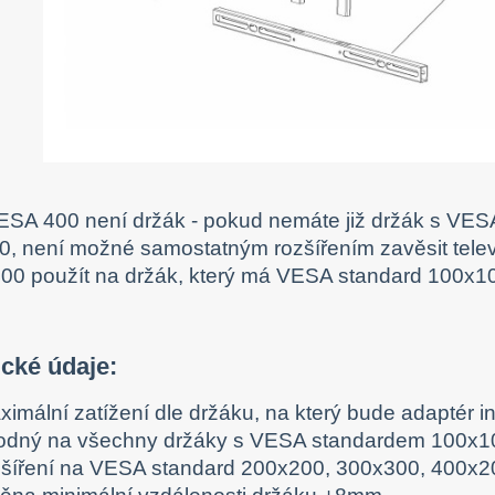
SA 400 není držák - pokud nemáte již držák s VE
, není možné samostatným rozšířením zavěsit telev
00 použít na držák, který má VESA standard 100x
cké údaje:
ximální zatížení dle držáku, na který bude adaptér i
odný na všechny držáky s VESA standardem 100x1
zšíření na VESA standard 200x200, 300x300, 400x