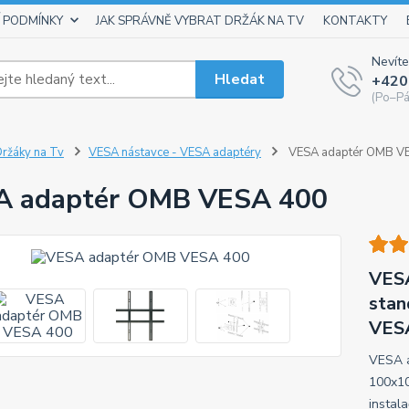
 PODMÍNKY
JAK SPRÁVNĚ VYBRAT DRŽÁK NA TV
KONTAKTY
Nevíte
Hledat
+420
(Po–Pá
ržáky na Tv
VESA nástavce - VESA adaptéry
VESA adaptér OMB V
A adaptér OMB VESA 400
VESA
stan
VESA
VESA 
100x10
instal