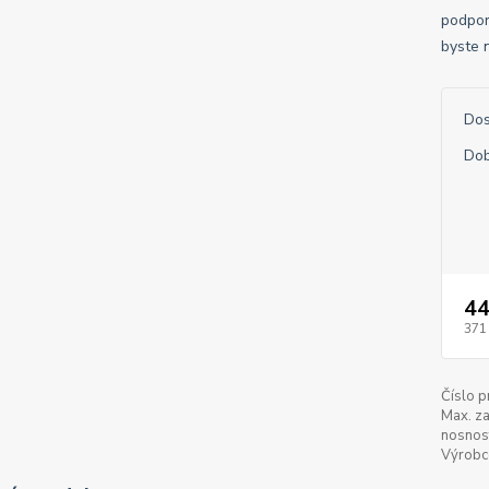
podpor
byste n
Dos
Dob
44
371
Číslo p
Max. zat
nosnos
Výrobc