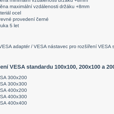
ěna minimální vzdálenosti držáku +8mm
ěna maximální vzdálenosti držáku +8mm
eriál ocel
revné provedení černé
uka 5 let
ení VESA standardu 100x100, 200x100 a 20
SA 300x200
SA 300x300
SA 400x200
SA 400x300
SA 400x400