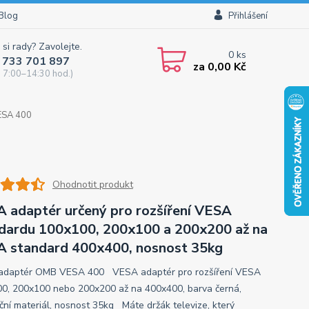
Blog
Přihlášení
 si rady? Zavolejte.
0
ks
 733 701 897
za
0,00 Kč
 7:00–14:30 hod.)
ESA 400
Ohodnotit produkt
 adaptér určený pro rozšíření VESA
dardu 100x100, 200x100 a 200x200 až na
 standard 400x400, nosnost 35kg
adaptér OMB VESA 400 VESA adaptér pro rozšíření VESA
0, 200x100 nebo 200x200 až na 400x400, barva černá,
ační materiál, nosnost 35kg Máte držák televize, který