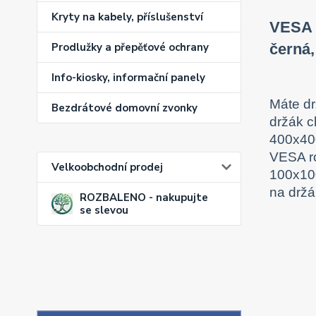
Kryty na kabely, příslušenství
VESA a
černá,
Prodlužky a přepěťové ochrany
Info-kiosky, informační panely
Máte dr
Bezdrátové domovní zvonky
držák c
400x400
VESA r
Velkoobchodní prodej
100x100
na držá
ROZBALENO - nakupujte
se slevou