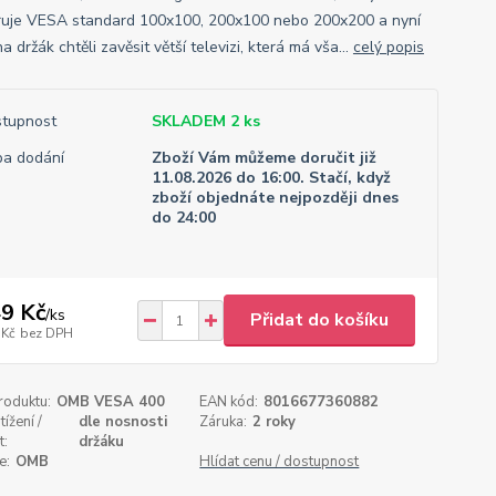
uje VESA standard 100x100, 200x100 nebo 200x200 a nyní
a držák chtěli zavěsit větší televizi, která má vša...
celý popis
tupnost
SKLADEM 2 ks
a dodání
Zboží Vám můžeme doručit již
11.08.2026 do 16:00. Stačí, když
zboží objednáte nejpozději dnes
do 24:00
9 Kč
/
ks
Přidat do košíku
 Kč
bez DPH
roduktu:
OMB VESA 400
EAN kód:
8016677360882
ížení /
dle nosnosti
Záruka:
2 roky
t:
držáku
e:
OMB
Hlídat cenu / dostupnost