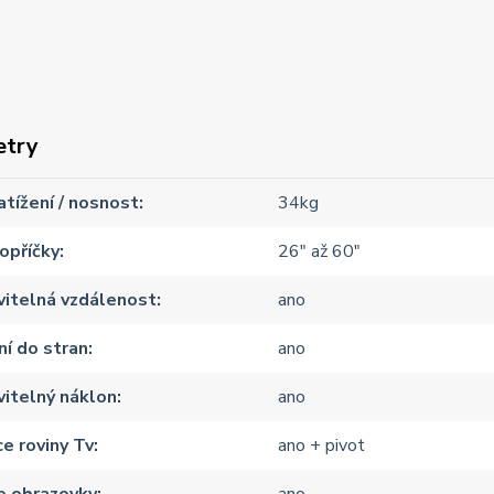
etry
atížení / nosnost
34kg
opříčky
26" až 60"
vitelná vzdálenost
ano
í do stran
ano
itelný náklon
ano
e roviny Tv
ano + pivot