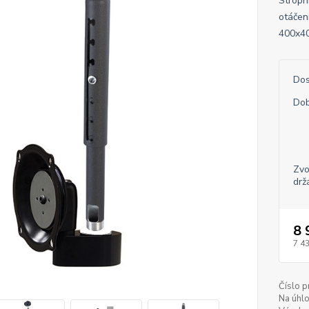
Stropn
otáčen
400x40
Dos
Dob
Zvo
drž
8 
7 4
Číslo p
Na úhlo