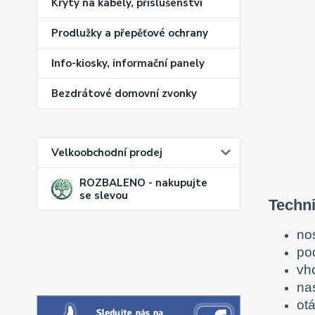
Kryty na kabely, příslušenství
Prodlužky a přepěťové ochrany
Info-kiosky, informační panely
Bezdrátové domovní zvonky
Velkoobchodní prodej
ROZBALENO - nakupujte
se slevou
Techn
no
po
vho
na
otá