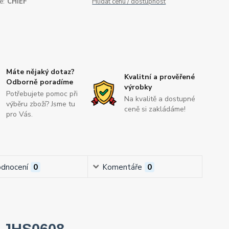
e:
CHIEF
Hlídat cenu / dostupnost
Máte nějaký dotaz?
Kvalitní a prověřené
Odborně poradíme
výrobky
Potřebujete pomoc při
Na kvalitě a dostupné
výběru zboží? Jsme tu
ceně si zakládáme!
pro Vás.
dnocení
0
Komentáře
0
F JHS0608