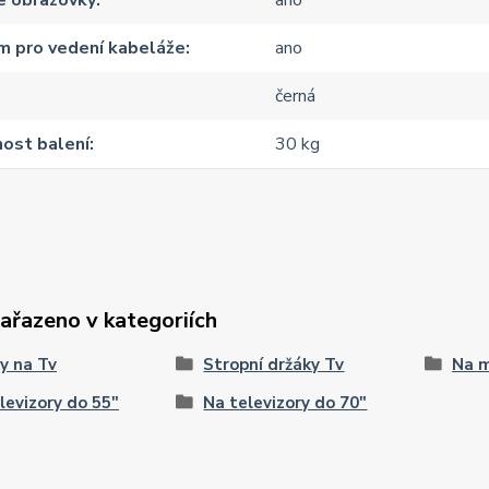
e obrazovky
ano
m pro vedení kabeláže
ano
černá
ost balení
30 kg
zařazeno v kategoriích
y na Tv
Stropní držáky Tv
Na m
levizory do 55"
Na televizory do 70"