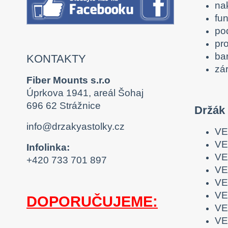
na
fu
po
pro
ba
KONTAKTY
zár
Fiber Mounts s.r.o
Úprkova 1941, areál Šohaj
696 62 Strážnice
Držák
info@drzakyastolky.cz
VE
VE
Infolinka:
VE
+420 733 701 897
VE
VE
VE
DOPORUČUJEME:
VE
VE