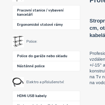
Pracovní stanice / vybavení
kanceláří
Stropn
Ergonomické stolové rámy
cm, ot
kabelá
Police:
Profesi
Police do garáže nebo skladu
vzdálen
+/-15° 
Nástěnné police
konstru
na Tv n
Elektro a příslušenství:
na vodo
HDMi USB kabely