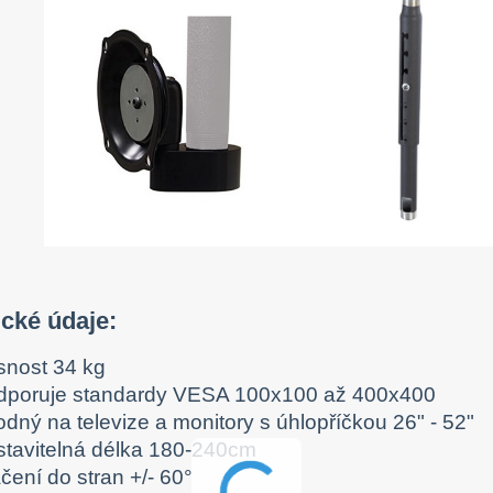
ické údaje:
snost 34 kg
dporuje standardy VESA 100x100 až 400x400
dný na televize a monitory s úhlopříčkou 26" - 52"
stavitelná délka 180-240cm
čení do stran +/- 60°