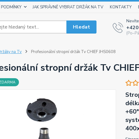
 PODMÍNKY
JAK SPRÁVNĚ VYBRAT DRŽÁK NA TV
KONTAKTY
Nevíte
Hledat
+420
(Po–Pá
ržáky na Tv
Profesionální stropní držák Tv CHIEF JHS0608
esionální stropní držák Tv CHI
 ZDARMA
Stro
délk
+60°
syst
400x