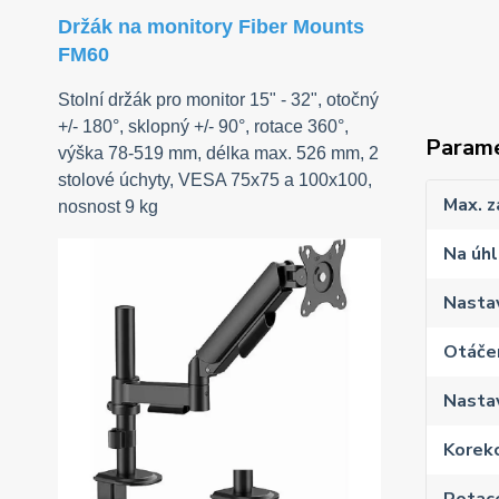
Držák na monitory Fiber Mounts
FM60
Stolní držák pro monitor 15" - 32", otočný
+/- 180°, sklopný +/- 90°, rotace 360°,
Param
výška 78-519 mm, délka max. 526 mm, 2
stolové úchyty, VESA 75x75 a 100x100,
Max. z
nosnost 9 kg
Na úhl
Nasta
Otáčen
Nastav
Korekc