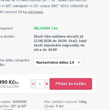
í držák na Tv nebo monitor 26" - 52", délka 180-240 cm,
í +/-60°, naklápění +/-15°, rotace 360°, VESA 100x100 až
0, nosnost 34 kg
celý popis
tupnost
SKLADEM 1 ks
a dodání
Zboží Vám můžeme doručit již
11.08.2026 do 16:00. Stačí, když
zboží objednáte nejpozději do
zítra do 24:00
lte délku stropního
áku
990 Kč
/
ks
Přidat do košíku
30 Kč
bez DPH
roduktu:
JHS0608
Max. zatížení / nosnost:
34kg
příčky:
26" až 60"
Záruka:
5 let