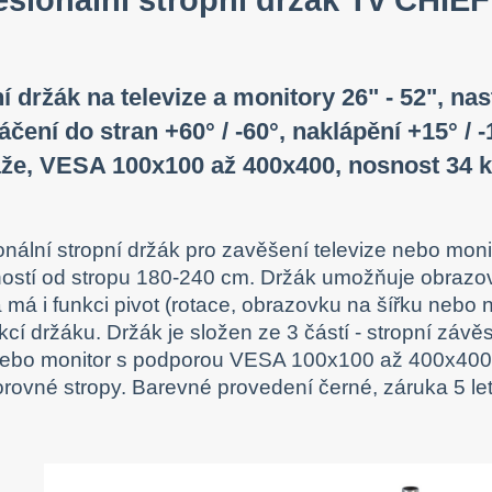
í držák na televize a monitory 26" - 52", na
áčení do stran +60° / -60°, naklápění +15° / 
že, VESA 100x100 až 400x400, nosnost 34 
onální stropní držák pro zavěšení televize nebo monit
ostí od stropu 180-240 cm. Držák umožňuje obrazovk
a má i funkci pivot (rotace, obrazovku na šířku nebo
kcí držáku. Držák je složen ze 3 částí - stropní závěs
ebo monitor s podporou VESA 100x100 až 400x400. 
rovné stropy. Barevné provedení černé, záruka 5 let