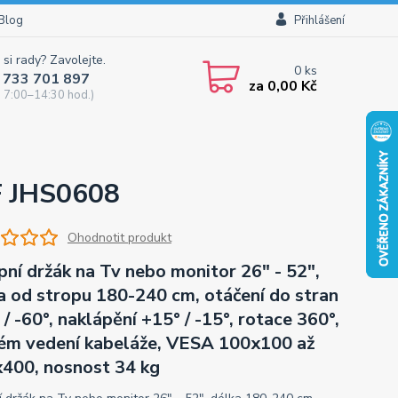
Blog
Přihlášení
 si rady? Zavolejte.
0
ks
 733 701 897
za
0,00 Kč
 7:00–14:30 hod.)
EF JHS0608
Ohodnotit produkt
pní držák na Tv nebo monitor 26" - 52",
a od stropu 180-240 cm, otáčení do stran
 / -60°, naklápění +15° / -15°, rotace 360°,
ém vedení kabeláže, VESA 100x100 až
400, nosnost 34 kg