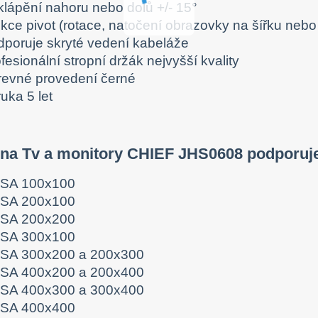
klápění nahoru nebo dolů +/- 15°
nkce pivot (rotace, natočení obrazovky na šířku nebo
dporuje skryté vedení kabeláže
fesionální stropní držák nejvyšší kvality
revné provedení černé
uka 5 let
 na Tv a monitory CHIEF JHS0608 podporuj
SA 100x100
SA 200x100
SA 200x200
SA 300x100
SA 300x200 a 200x300
SA 400x200 a 200x400
SA 400x300 a 300x400
SA 400x400