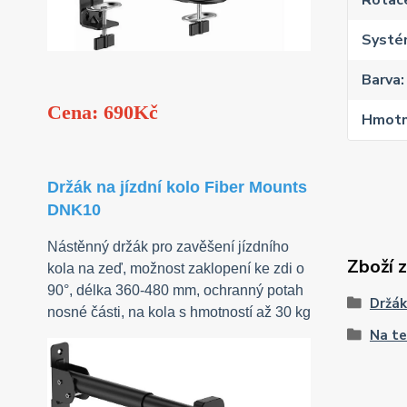
Rotac
Systé
Barva
Cena: 690Kč
Hmotn
Držák na jízdní kolo Fiber Mounts
DNK10
Nástěnný držák pro zavěšení jízdního
Zboží 
kola na zeď, možnost zaklopení ke zdi o
90°, délka 360-480 mm, ochranný potah
Držák
nosné části, na kola s hmotností až 30 kg
Na te