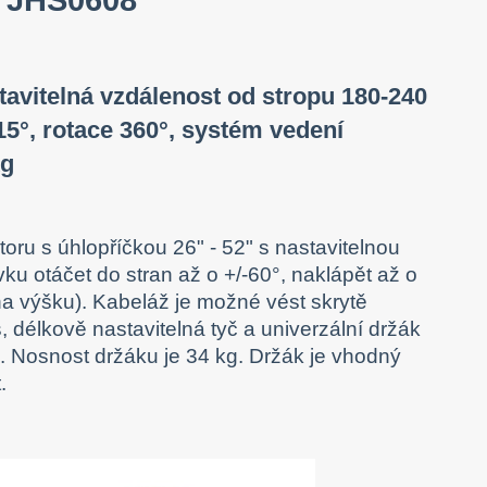
stavitelná vzdálenost od stropu 180-240
-15°, rotace 360°, systém vedení
kg
oru s úhlopříčkou 26" - 52" s nastavitelnou
u otáčet do stran až o +/-60°, naklápět až o
 na výšku). Kabeláž je možné vést skrytě
, délkově nastavitelná tyč a univerzální držák
Nosnost držáku je 34 kg. Držák je vhodný
.