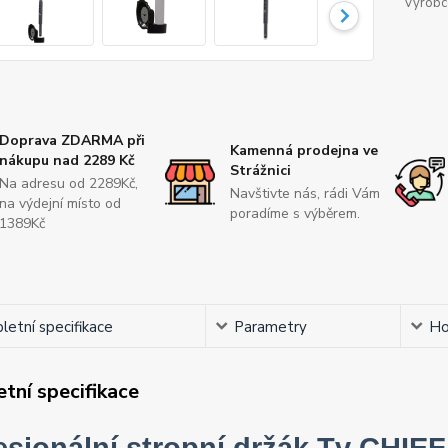
Výrobc
Doprava ZDARMA při
Kamenná prodejna ve
nákupu nad 2289 Kč
Strážnici
Na adresu od 2289Kč,
Navštivte nás, rádi Vám
na výdejní místo od
poradíme s výběrem.
1389Kč
etní specifikace
Parametry
Ho
tní specifikace
esionální stropní držák Tv CHIE