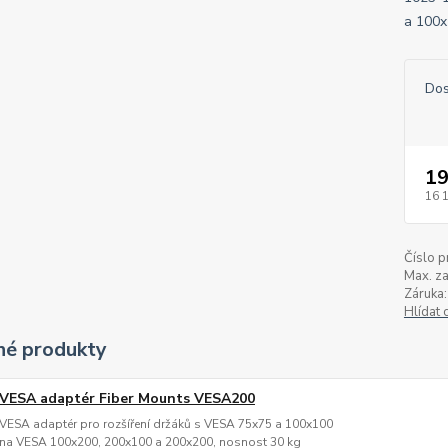
a 100x
Dos
19
16 
Číslo p
Max. za
Záruka:
Hlídat 
é produkty
VESA adaptér Fiber Mounts VESA200
VESA adaptér pro rozšíření držáků s VESA 75x75 a 100x100
na VESA 100x200, 200x100 a 200x200, nosnost 30 kg