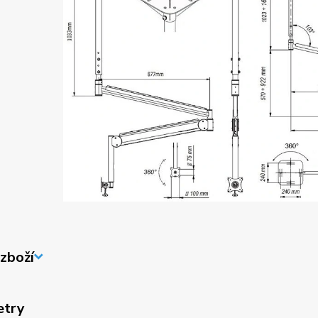
zboží
etry