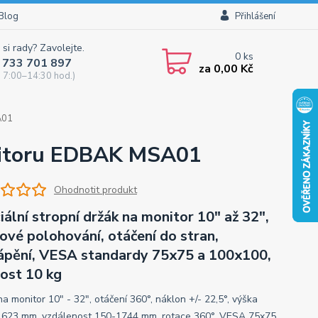
Blog
Přihlášení
 si rady? Zavolejte.
0
ks
 733 701 897
za
0,00 Kč
 7:00–14:30 hod.)
A01
onitoru EDBAK MSA01
Ohodnotit produkt
iální stropní držák na monitor 10" až 32",
ové polohování, otáčení do stran,
ápění, VESA standardy 75x75 a 100x100,
ost 10 kg
a monitor 10" - 32", otáčení 360°, náklon +/- 22,5°, výška
623 mm, vzdálenost 150-1744 mm, rotace 360°, VESA 75x75