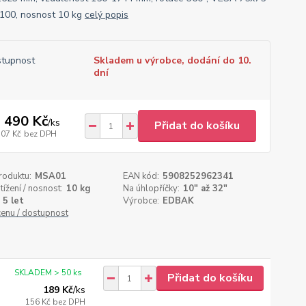
100, nosnost 10 kg
celý popis
tupnost
Skladem u výrobce, dodání do 10.
dní
 490 Kč
/
ks
Přidat do košíku
107 Kč
bez DPH
roduktu:
MSA01
EAN kód:
5908252962341
tížení / nosnost:
10 kg
Na úhlopříčky:
10" až 32"
5 let
Výrobce:
EDBAK
cenu / dostupnost
SKLADEM > 50 ks
Přidat do košíku
189 Kč
/
ks
156 Kč
bez DPH