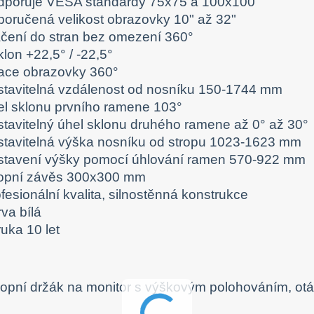
dporuje VESA standardy 75x75 a 100x100
poručená velikost obrazovky 10" až 32"
áčení do stran bez omezení 360°
lon +22,5° / -22,5°
tace obrazovky 360°
stavitelná vzdálenost od nosníku 150-1744 mm
el sklonu prvního ramene 103°
stavitelný úhel sklonu druhého ramene až 0° až 30°
stavitelná výška nosníku od stropu 1023-1623 mm
stavení výšky pomocí úhlování ramen 570-922 mm
ropní závěs 300x300 mm
fesionální kvalita, silnostěnná konstrukce
va bílá
uka 10 let