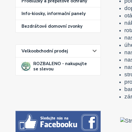
po
Prodlužky a přepěťové ochrany
do
Info-kiosky, informační panely
ot
nák
Bezdrátové domovní zvonky
ro
na
úh
Velkoobchodní prodej
na
na
ROZBALENO - nakupujte
na
se slevou
st
pro
bar
zár