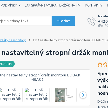
 PODMÍNKY
JAK SPRÁVNĚ VYBRAT DRŽÁK NA TV
KONTAKTY
Nevíte
Hledat
+420
(Po–Pá
ržáky na monitory
Plně nastavitelný stropní držák monitoru EDBAK MS
 nastavitelný stropní držák m
 ZDARMA
Spec
výšk
nakl
nosn
Držák n
1023-1