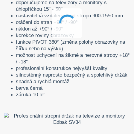
doporučujeme na televizory a monitory s
úhlopříčkou 15" - 50"
nastavitelná vzdálenost od stropu 900-1550 mm
otáčení do stran +90° / -90°
náklon až +90° / -90°
korekce roviny obrazovky
funkce PIVOT 360° (změna polohy obrazovky na
šířku nebo na výšku)
možnost uchycení na šikmé a nerovné stropy +18°
/ -18°
profesionální konstrukce nejvyšší kvality
silnostěnný naprosto bezpečný a spolehlivý držák
snadná a rychlá montáž
barva černá
záruka 10 let