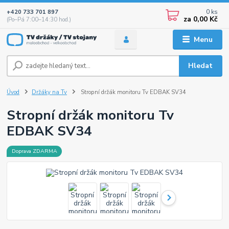
0
ks
+420 733 701 897
za
0,00 Kč
(Po–Pá 7:00–14:30 hod.)
Menu
Hledat
Úvod
Držáky na Tv
Stropní držák monitoru Tv EDBAK SV34
Stropní držák monitoru Tv
EDBAK SV34
Doprava ZDARMA