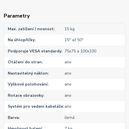
Parametry
Max. zatížení / nosnost
15 kg
Na úhlopříčky
15" až 50"
Podporuje VESA standardy
75x75 a 100x100
Otáčení do stran
ano
Nastavitelný náklon
ano
Výškové polohování
ano
Rotace obrazovky
ano
Systém pro vedení kabeláže
ano
Barva
černá
Hmotnost balení
7 kg