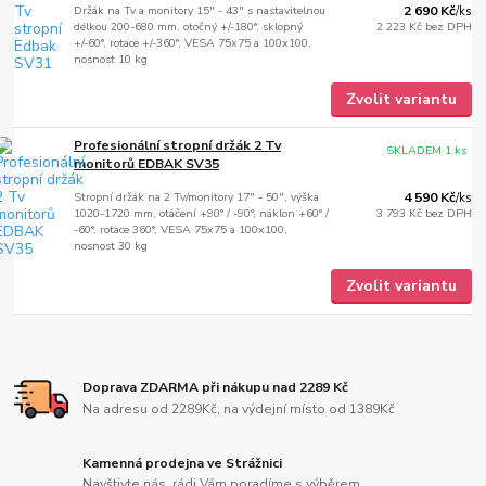
Držák na Tv a monitory 15" - 43" s nastavitelnou
2 690 Kč
/
ks
délkou 200-680 mm, otočný +/-180°, sklopný
2 223 Kč
bez DPH
+/-60°, rotace +/-360°, VESA 75x75 a 100x100,
nosnost 10 kg
Zvolit variantu
Profesionální stropní držák 2 Tv
SKLADEM 1 ks
monitorů EDBAK SV35
Stropní držák na 2 Tv/monitory 17" - 50", výška
4 590 Kč
/
ks
1020-1720 mm, otáčení +90° / -90°, náklon +60° /
3 793 Kč
bez DPH
-60°, rotace 360°, VESA 75x75 a 100x100,
nosnost 30 kg
Zvolit variantu
Doprava ZDARMA při nákupu nad 2289 Kč
Na adresu od 2289Kč, na výdejní místo od 1389Kč
Kamenná prodejna ve Strážnici
Navštivte nás, rádi Vám poradíme s výběrem.