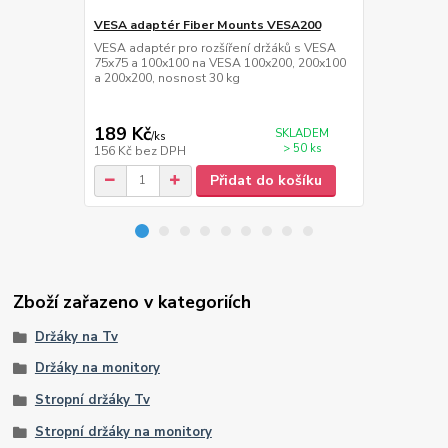
VESA adaptér Fiber Mounts VESA200
HDMi kabel 
VESA adaptér pro rozšíření držáků s VESA
Kvalitní HDM
75x75 a 100x100 na VESA 100x200, 200x100
1.4, maximáln
a 200x200, nosnost 30 kg
30AWG, W/2 
189 Kč
175 Kč
SKLADEM
/
ks
/
ks
> 50 ks
156 Kč
bez DPH
145 Kč
bez 
Přidat do košíku
Zboží zařazeno v kategoriích
Držáky na Tv
Držáky na monitory
Stropní držáky Tv
Stropní držáky na monitory