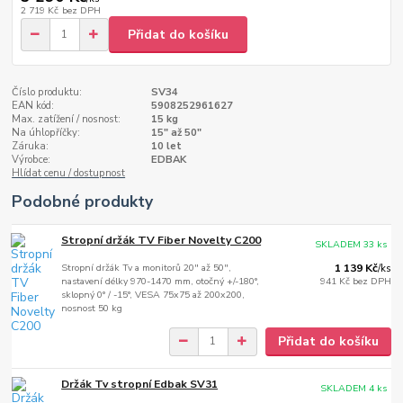
2 719 Kč
bez DPH
Přidat do košíku
Číslo produktu:
SV34
EAN kód:
5908252961627
Max. zatížení / nosnost:
15 kg
Na úhlopříčky:
15" až 50"
Záruka:
10 let
Výrobce:
EDBAK
Hlídat cenu / dostupnost
Podobné produkty
Stropní držák TV Fiber Novelty C200
SKLADEM 33 ks
Stropní držák Tv a monitorů 20" až 50",
1 139 Kč
/
ks
nastavení délky 970-1470 mm, otočný +/-180°,
941 Kč
bez DPH
sklopný 0° / -15°, VESA 75x75 až 200x200,
nosnost 50 kg
Přidat do košíku
Držák Tv stropní Edbak SV31
SKLADEM 4 ks