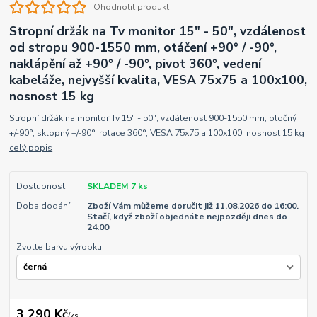
Ohodnotit produkt
Stropní držák na Tv monitor 15" - 50", vzdálenost
od stropu 900-1550 mm, otáčení +90° / -90°,
naklápění až +90° / -90°, pivot 360°, vedení
kabeláže, nejvyšší kvalita, VESA 75x75 a 100x100,
nosnost 15 kg
Stropní držák na monitor Tv 15" - 50", vzdálenost 900-1550 mm, otočný
+/-90°, sklopný +/-90°, rotace 360°, VESA 75x75 a 100x100, nosnost 15 kg
celý popis
Dostupnost
SKLADEM 7 ks
Doba dodání
Zboží Vám můžeme doručit již 11.08.2026 do 16:00.
Stačí, když zboží objednáte nejpozději dnes do
24:00
Zvolte barvu výrobku
3 290 Kč
/
ks