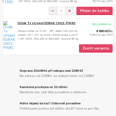
-15°, VESA 100x100 až 600x400, nosnost 68 kg
702 Kč
bez DPH
Přidat do košíku
Držák Tv stropní EDBAK CM21-PWB1
SKLADEM 8 ks
Stropní držák na Tv 43" - 65", délka 130-210 cm,
6 890 Kč
/
ks
náklon +6° / -13°, na rovné i šikmé stropy a zdi 0°
5 694 Kč
bez DPH
/ -90°, VESA 100x100 až 600x400, nosnost 60 kg
Zvolit variantu
Doprava ZDARMA při nákupu nad 2289 Kč
Na adresu od 2289Kč, na výdejní místo od 1389Kč
Kamenná prodejna ve Strážnici
Navštivte nás, rádi Vám poradíme s výběrem.
Máte nějaký dotaz? Odborně poradíme
Potřebujete pomoc při výběru zboží? Jsme tu pro Vás.