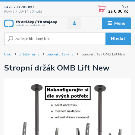
0
ks
+420 733 701 897
za
0,00 Kč
(Po–Pá 7:00–14:30 hod.)
Menu
Hledat
Úvod
Držáky na Tv
Stropní držáky Tv
Stropní držák OMB Lift New
Stropní držák OMB Lift New