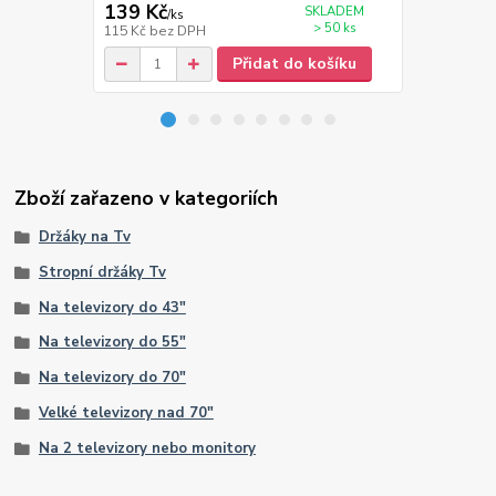
139 Kč
389 Kč
SKLADEM
/
ks
/
ks
> 50 ks
115 Kč
bez DPH
321 Kč
bez 
Přidat do košíku
Zboží zařazeno v kategoriích
Držáky na Tv
Stropní držáky Tv
Na televizory do 43"
Na televizory do 55"
Na televizory do 70"
Velké televizory nad 70"
Na 2 televizory nebo monitory