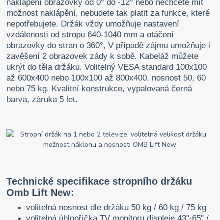
naklápění obrazovky od 0° do -12° nebo nechcete mít
možnost naklápění, nebudete tak platit za funkce, které
nepotřebujete. Držák vždy umožňuje nastavení
vzdálenosti od stropu 640-1040 mm a otáčení
obrazovky do stran o 360°, V případě zájmu umožňuje i
zavěšení 2 obrazovek zády k sobě. Kabeláž můžete
ukrýt do těla držáku. Volitelný VESA standard 100x100
až 600x400 nebo 100x100 až 800x400, nosnost 50, 60
nebo 75 kg. Kvalitní konstrukce, vypalovaná černá
barva, záruka 5 let.
Technické specifikace stropního držáku
Omb Lift New:
volitelná nosnost dle držáku 50 kg / 60 kg / 75 kg
volitelná úhlopříčka TV monitoru displeje 43"-65" /