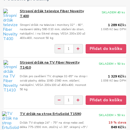
Stropní držák televize Fiber Novelty
SKLADEM 40 ks
T400
Stropní držák na televize i monitory 32" - 60",
1 289 Kč
/
ks
nastavení délky 560-910 mm, otáčení do stran,
1 065 Kč
bez DPH
naklápění, i na šikmé stropy, VESA 200x100 až
400x400, nosnost 50 kg
Přidat do košíku
Stropní držák na TV Fiber Novelty
SKLADEM > 50 ks
T1410
Držák pro zavěšení TV, displeje 32-65" na strop i
1 329 Kč
/
ks
svislé plochy, délka 1060-1560 mm, otáčení,
1 098 Kč
bez DPH
naklápění, VESA 200x100 až 400x400, nosnost
50 kg
Přidat do košíku
TV držák na strop ErtuSolid T1590
SKLADEM > 50 ks
Držák TV displeje 24" - 75" na strop nebo zeď,
19 % sleva
délka 775-1590 mm, otočný +/- 30°, sklopný +5° /
849 Kč
/
ks