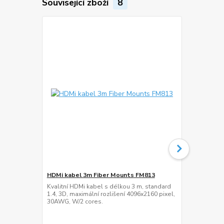
Související zboží
8
HDMi kabel 3m Fiber Mounts FM813
Přepěťová z
Kvalitní HDMi kabel s délkou 3 m, standard
Přepěťová zá
1.4, 3D, maximální rozlišení 4096x2160 pixel,
délka napáje
30AWG, W/2 cores.