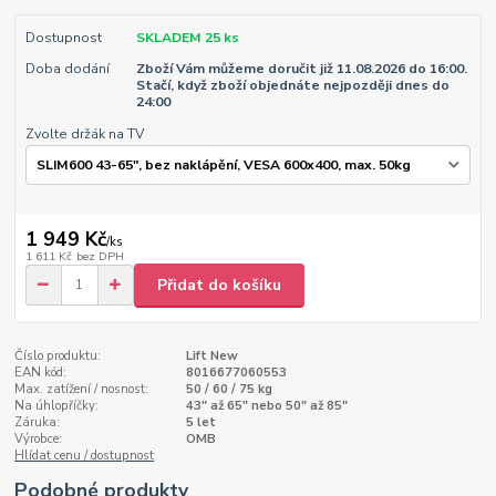
Dostupnost
SKLADEM 25 ks
Doba dodání
Zboží Vám můžeme doručit již 11.08.2026 do 16:00.
Stačí, když zboží objednáte nejpozději dnes do
24:00
Zvolte držák na TV
1 949 Kč
/
ks
1 611 Kč
bez DPH
Přidat do košíku
Číslo produktu:
Lift New
EAN kód:
8016677060553
Max. zatížení / nosnost:
50 / 60 / 75 kg
Na úhlopříčky:
43" až 65" nebo 50" až 85"
Záruka:
5 let
Výrobce:
OMB
Hlídat cenu / dostupnost
Podobné produkty