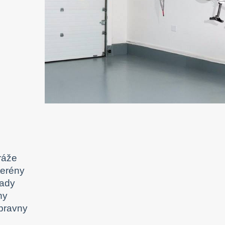
:
ráže
terény
lady
ny
ípravny