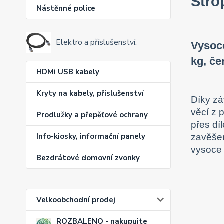
Stro
Nástěnné police
Elektro a příslušenství:
Vysoce
kg, če
HDMi USB kabely
Kryty na kabely, příslušenství
Díky zá
věcí z 
Prodlužky a přepěťové ochrany
přes dí
Info-kiosky, informační panely
zavěšen
vysoce 
Bezdrátové domovní zvonky
Velkoobchodní prodej
ROZBALENO - nakupujte