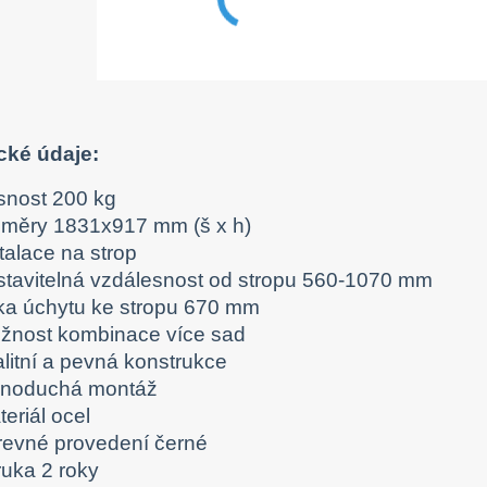
cké údaje:
snost 200 kg
změry 1831x917 mm (š x h)
talace na strop
stavitelná vzdálesnost od stropu 560-1070 mm
řka úchytu ke stropu 670 mm
žnost kombinace více sad
alitní a pevná konstrukce
dnoduchá montáž
eriál ocel
revné provedení černé
ruka 2 roky