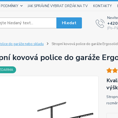
 PODMÍNKY
JAK SPRÁVNĚ VYBRAT DRŽÁK NA TV
KONTAKTY
Nevíte
Hledat
+420
(Po–Pá
olice do garáže nebo skladu
Stropní kovová police do garáže Ergosol
pní kovová police do garáže Er
 ZDARMA
Kval
výšk
Stropn
rozměr