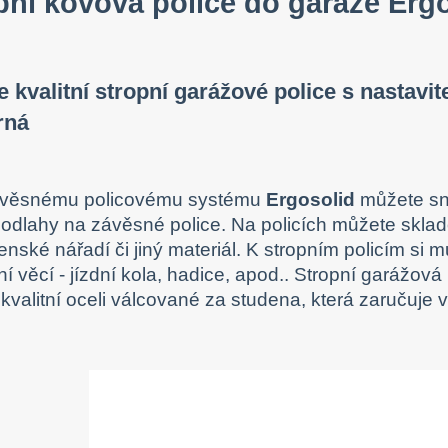
pní kovová police do garáže Er
 kvalitní stropní garážové police s nastavi
rná
věsnému policovému systému
Ergosolid
můžete sna
podlahy na závěsné police. Na policích můžete sklad
lenské nářadí či jiný materiál. K stropním policím si
í věcí - jízdní kola, hadice, apod.. Stropní garážová
kvalitní oceli válcované za studena, která zaručuje v