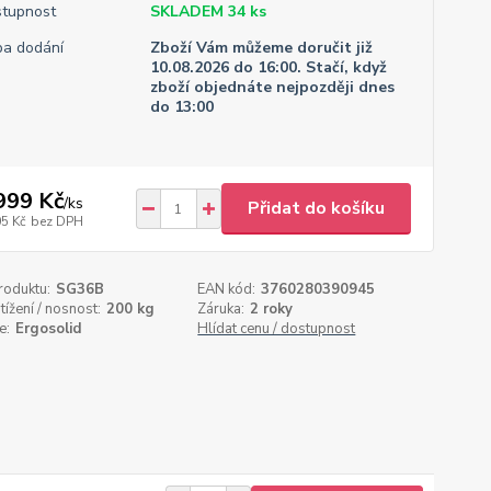
tupnost
SKLADEM 34 ks
a dodání
Zboží Vám můžeme doručit již
10.08.2026 do 16:00. Stačí, když
zboží objednáte nejpozději dnes
do 13:00
999 Kč
/
ks
Přidat do košíku
05 Kč
bez DPH
roduktu:
SG36B
EAN kód:
3760280390945
tížení / nosnost:
200 kg
Záruka:
2 roky
e:
Ergosolid
Hlídat cenu / dostupnost