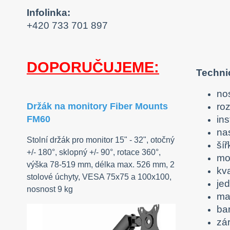
Infolinka:
+420 733 701 897
DOPORUČUJEME:
Techni
no
ro
Držák na monitory Fiber Mounts
ins
FM60
na
Stolní držák pro monitor 15" - 32", otočný
ší
+/- 180°, sklopný +/- 90°, rotace 360°,
mo
výška 78-519 mm, délka max. 526 mm, 2
kv
stolové úchyty, VESA 75x75 a 100x100,
je
nosnost 9 kg
mat
ba
zá