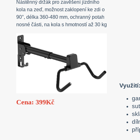
Nástěnný držák pro zavěšení jízdního
kola na zeď, možnost zaklopení ke zdi o
90°, délka 360-480 mm, ochranný potah
nosné části, na kola s hmotností až 30 kg
Využití
ga
Cena: 399Kč
su
sk
díl
př