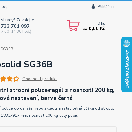
Blog
Přihlášení
 si rady? Zavolejte.
0
ks
 733 701 897
za
0,00 Kč
 7:00–14:30 hod.)
id SG36B
gosolid SG36B
Ohodnotit produkt
itní stropní police/regál s nosností 200 kg,
ové nastavení, barva černá
í police do garáže nebo skladu, nastavitelná výška od stropu,
 1831x917 mm, nosnost 200 kg
celý popis