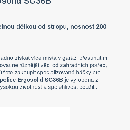
gosolid SG36B
telnou délkou od stropu, nosnost 200
dno získat více místa v garáži přesunutím
ovat nejrůznější věci od zahradních potřeb,
 můžete zakoupit specializované háčky pro
police Ergosolid SG36B
je vyrobena z
ysokou životnost a spolehlivost použití.