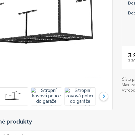
Dos
Dob
3 
3 3
Číslo p
Max. za
Výrobc
é produkty