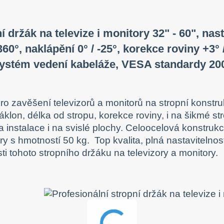
í držák na televize i monitory 32" - 60", na
360°, naklápění 0° / -25°, korekce roviny +3° 
systém vedení kabeláže, VESA standardy 20
ro zavěšení televizorů a monitorů na stropní konstru
náklon, délka od stropu, korekce roviny, i na šikmé s
a instalace i na svislé plochy. Celoocelová konstrukc
ory s hmotností 50 kg. Top kvalita, plná nastavitelnos
ti tohoto stropního držáku na televizory a monitory.