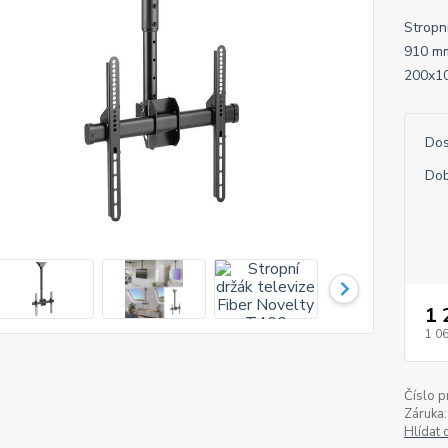
Stropní
910 mm
200x10
Dos
Dob
1 
1 0
Číslo p
Záruka:
Hlídat 