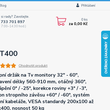
Blog
Přihlášení
 si rady? Zavolejte.
0
ks
 733 701 897
za
0,00 Kč
 7:00–14:30 hod.)
y T400
Ohodnotit produkt
pní držák na Tv monitory 32" - 60",
avení délky 560-910 mm, otáčný 360°,
pění 0° / -25°, korekce roviny +3° / -3°,
on stropního závěsu +60° / -60°, systém
ní kabeláže, VESA standardy 200x100 až
400, nosnost 50 kg