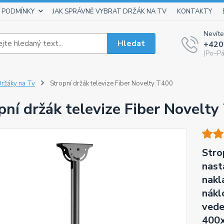
 PODMÍNKY
JAK SPRÁVNĚ VYBRAT DRŽÁK NA TV
KONTAKTY
Nevíte
Hledat
+420
(Po–Pá
ržáky na Tv
Stropní držák televize Fiber Novelty T400
pní držák televize Fiber Novelt
Stro
nast
naklá
nákl
vede
400x