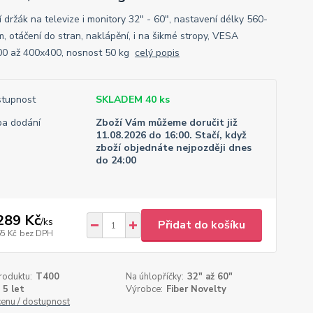
 držák na televize i monitory 32" - 60", nastavení délky 560-
, otáčení do stran, naklápění, i na šikmé stropy, VESA
0 až 400x400, nosnost 50 kg
celý popis
tupnost
SKLADEM 40 ks
a dodání
Zboží Vám můžeme doručit již
11.08.2026 do 16:00. Stačí, když
zboží objednáte nejpozději dnes
do 24:00
289 Kč
/
ks
Přidat do košíku
65 Kč
bez DPH
roduktu:
T400
Na úhlopříčky:
32" až 60"
5 let
Výrobce:
Fiber Novelty
cenu / dostupnost