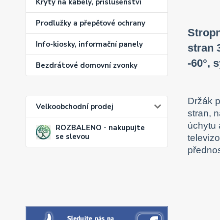
Kryty na kabely, příslušenství
Prodlužky a přepěťové ochrany
Stropn
Info-kiosky, informační panely
stran 
-60°, 
Bezdrátové domovní zvonky
Držák p
Velkoobchodní prodej
stran, 
úchytu 
ROZBALENO - nakupujte
se slevou
televiz
přednos