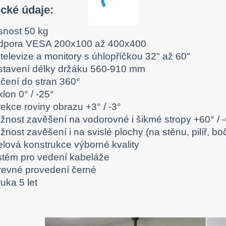
ické údaje:
snost 50 kg
dpora VESA 200x100 až 400x400
televize a monitory s úhlopříčkou 32" až 60"
stavení délky držáku 560-910 mm
áčení do stran 360°
lon 0° / -25°
ekce roviny obrazu +3° / -3°
žnost zavěšení na vodorovné i šikmé stropy +60° / 
nost zavěšení i na svislé plochy (na stěnu, pilíř, bo
elová konstrukce výborné kvality
stém pro vedení kabeláže
revné provedení černé
uka 5 let