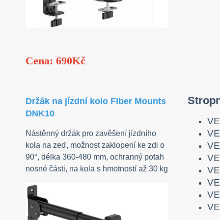
Cena: 690Kč
Stropn
Držák na jízdní kolo Fiber Mounts
DNK10
VE
VE
Nástěnný držák pro zavěšení jízdního
VE
kola na zeď, možnost zaklopení ke zdi o
VE
90°, délka 360-480 mm, ochranný potah
nosné části, na kola s hmotností až 30 kg
VE
VE
VE
VE