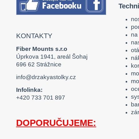
Techn
no
po
na 
KONTAKTY
na
Fiber Mounts s.r.o
ot
Úprkova 1941, areál Šohaj
nák
696 62 Strážnice
kor
mo
info@drzakyastolky.cz
mož
oc
Infolinka:
sy
+420 733 701 897
ba
zár
DOPORUČUJEME: