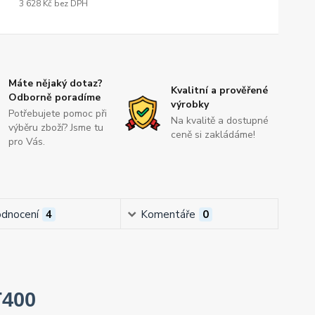
3 628 Kč
bez DPH
Máte nějaký dotaz?
Kvalitní a prověřené
Odborně poradíme
výrobky
Potřebujete pomoc při
Na kvalitě a dostupné
výběru zboží? Jsme tu
ceně si zakládáme!
pro Vás.
dnocení
4
Komentáře
0
T400