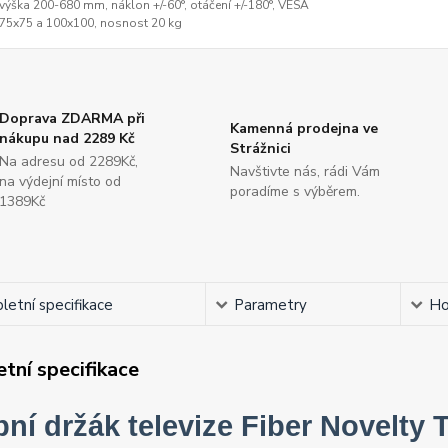
výška 200-680 mm, náklon +/-60°, otáčení +/-180°, VESA
75x75 a 100x100, nosnost 20 kg
Doprava ZDARMA při
Kamenná prodejna ve
nákupu nad 2289 Kč
Strážnici
Na adresu od 2289Kč,
Navštivte nás, rádi Vám
na výdejní místo od
poradíme s výběrem.
1389Kč
etní specifikace
Parametry
Ho
tní specifikace
pní držák televize Fiber Novelty 