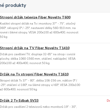
é produkty
Stropní držák televize Fiber Novelty T600
Kvalitní stropní držák na Tv i monitory 37" - 75", otočný
360°, sklopný 0° / -25°, nastavení délky 560-910 mm, na
rovné i šikmé stropy, VESA 200x100 až 600x400, nosnost
50 kg
Stropní držák na TV Fiber Novelty T1410
Držák pro zavěšení TV, displeje 32-65" na strop i svislé
plochy, délka 1060-1560 mm, otáčení, naklápění, VESA
200x100 až 400x400, nosnost 50 kg
Držák na Tv stropní Fiber Novelty T1610
Stropní držák Tv 37" - 80", délka 106-156 cm, náklon 0° /
-25°, otáčení +/-180°, na šikmé stropy +/-60°, VESA 200x100
až 600x400, nosnost 50 kg
Držák 2 Tv Edbak SV33
Do
Držák pro zavěšení 2 televizorů nebo monitorů 19" - 30",