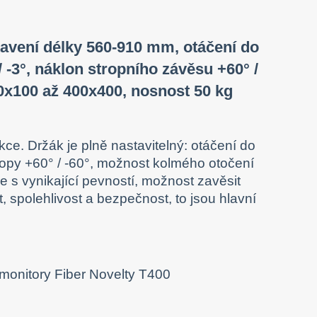
stavení délky 560-910 mm, otáčení do
/ -3°, náklon stropního závěsu +60° /
0x100 až 400x400, nosnost 50 kg
kce. Držák je plně nastavitelný: otáčení do
tropy +60° / -60°, možnost kolmého otočení
e s vynikající pevností, možnost zavěsit
t, spolehlivost a bezpečnost, to jsou hlavní