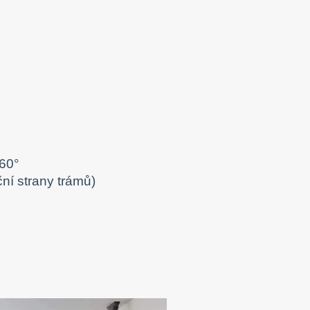
-60°
ční strany trámů)