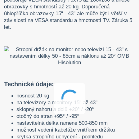
obrazovky s hmotností až 20 kg. Doporučená
úhlopříčka obrazovky 15" - 43" ale může být i větší v
závislosti na VESA standardu a hmotnosti TV. Záruka 5
let.
Technické údaje:
nosnost 20 kg
na televizory a monitory 15" až 43"
sklopný nahoru a dolů +20° / -20°
otočný do stran +95° / -95°
nastavitelná délka ramene 500-850 mm
možnost vedení kabeláže vnitřkem držáku
krytka stropního uchycení - podhledu