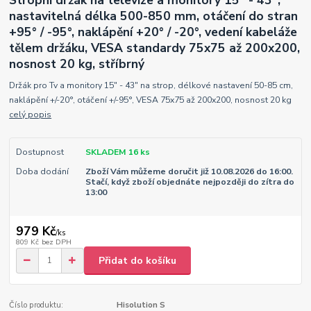
Stropní držák na televize a monitory 15" - 43",
nastavitelná délka 500-850 mm, otáčení do stran
+95° / -95°, naklápění +20° / -20°, vedení kabeláže
tělem držáku, VESA standardy 75x75 až 200x200,
nosnost 20 kg, stříbrný
Držák pro Tv a monitory 15" - 43" na strop, délkové nastavení 50-85 cm,
naklápění +/-20°, otáčení +/-95°, VESA 75x75 až 200x200, nosnost 20 kg
celý popis
Dostupnost
SKLADEM 16 ks
Doba dodání
Zboží Vám můžeme doručit již 10.08.2026 do 16:00.
Stačí, když zboží objednáte nejpozději do zítra do
13:00
979 Kč
/
ks
809 Kč
bez DPH
Přidat do košíku
Číslo produktu:
Hisolution S