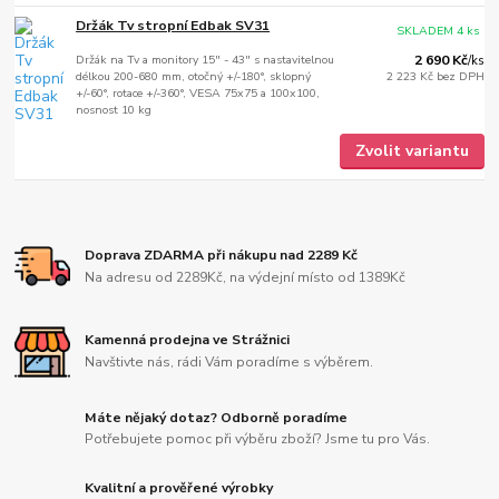
Držák Tv stropní Edbak SV31
SKLADEM 4 ks
Držák na Tv a monitory 15" - 43" s nastavitelnou
2 690 Kč
/
ks
délkou 200-680 mm, otočný +/-180°, sklopný
2 223 Kč
bez DPH
+/-60°, rotace +/-360°, VESA 75x75 a 100x100,
nosnost 10 kg
Zvolit variantu
Doprava ZDARMA při nákupu nad 2289 Kč
Na adresu od 2289Kč, na výdejní místo od 1389Kč
Kamenná prodejna ve Strážnici
Navštivte nás, rádi Vám poradíme s výběrem.
Máte nějaký dotaz? Odborně poradíme
Potřebujete pomoc při výběru zboží? Jsme tu pro Vás.
Kvalitní a prověřené výrobky