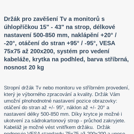
Držák pro zavěšení Tv a monitorů s
úhlopříčkou 15" - 43" na strop, délkové
nastavení 500-850 mm, naklápění +20° /
-20°, otáčení do stran +95° / -95°, VESA
75x75 až 200x200, systém pro vedení
kabeláže, krytka na podhled, barva stříbrná,
nosnost 20 kg
Stropní držák Tv nebo monitoru ve stříbrném provedení,
který je výborného zpracování a kvality. Držák Vám
umožní plnohodnotné nastavení pozice obrazovky:
otáčení do stran až +/- 95°, náklon až +/- 20° a
nastavení délky 500-850 mm. Díky krytce je možné i
ukotvení za sádrokartonový strop - průchod zakryjete.
Kabeláž je možné vést vnitřkem držáku. Držák
podporuje VESA standardy 75x75 až 200x200 a unese