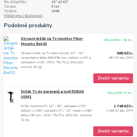
Na úhlopříčky:
15" až 43"
Záruka:
5 let
Výrobce:
OMB
Hlídat cenu / dostupnost
Podobné produkty
Stropní držák na Tv monitor Fiber
SKLADEM > 50 ks
Mounts Bat01
Stropní držák na Tv nebo monitor 22" - 52",
589 Kč
/
ks
nastavitelná délka 608-858 mm, otáčení +/-90° a
487 Kč
bez DPH
naklápění +/-20°, VESA 75x75 až 200x200,
nosnost 30 kg
Zvolit variantu
Držák Tv do karavanů a lodí EDBAK
SKLADEM 11 ks
USM1
Držák monitoru/Tv 14" - 28", zaklopení o 90°,
1 749 Kč
/
ks
otáčení +/-360°, naklápění 0° / -12°, rotace +/-360°,
1 445 Kč
bez DPH
délka 240 mm, VESA 75x75 a 100x100, nosnost
12 kg
Zvolit variantu