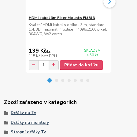
HDMi kabel 3m Fiber Mounts FM813
Lišta na ka
Kvalitní HDMi kabel s délkou 3 m, standard
Hliníková nás
1.4, 3D, maximální rozlišení 4096x2160 pixel,
kabeláže, dé
30AWG, W/2 cores.
20 mm
139 Kč
469 Kč
SKLADEM
/
ks
/
ks
> 50 ks
115 Kč
bez DPH
388 Kč
bez 
Přidat do košíku
Zboží zařazeno v kategoriích
Držáky na Tv
Držáky na monitory
Stropní držáky Tv