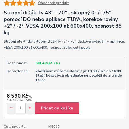
Ohodnotit produkt
Stropní držák Tv 43" - 70" , sklopný 0° / -75°
pomocí DO nebo aplikace TUYA, korekce roviny
+2° / -2°, VESA 200x100 až 600x400, nosnost 35
kg
Stropní elektricky sklopný držák Tv 43" - 70", dálkové ovládání + aplikace,
VESA 200x100 až 600x400, nosnost 35 kg
celý popis
Dostupnost
SKLADEM 7 ks
Doba dodání
Zboží Vám můžeme doručit již 10.08.2026 do 16:00.
Stačí, když zboží objednáte nejpozději do zítra do
13:00
6 590 Kč
/
ks
5 446 Kč
bez DPH
Přidat do košíku
Číslo produktu:
M8C80