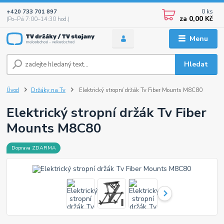
0
ks
+420 733 701 897
za
0,00 Kč
(Po–Pá 7:00–14:30 hod.)
Menu
Hledat
Úvod
Držáky na Tv
Elektrický stropní držák Tv Fiber Mounts M8C80
Elektrický stropní držák Tv Fiber
Mounts M8C80
Doprava ZDARMA