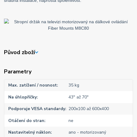
snadná instalace, naprostá spolehlivost.
Původ zboží
Parametry
Max. zatížení / nosnost
35 kg
Na úhlopříčky
43" až 70"
Podporuje VESA standardy
200x100 až 600x400
Otáčení do stran
ne
Nastavitelný náklon
ano - motorizovaný