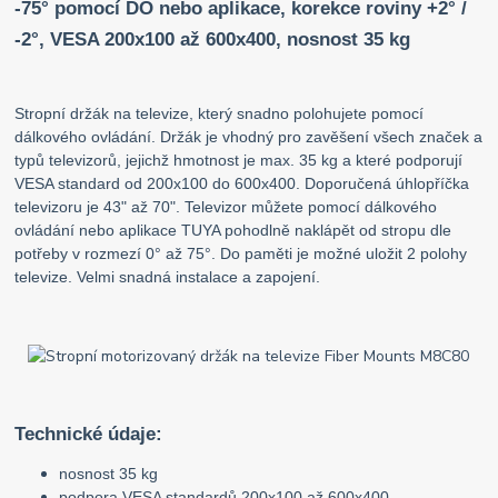
-75° pomocí DO nebo aplikace, korekce roviny +2° /
-2°, VESA 200x100 až 600x400, nosnost 35 kg
Stropní držák na televize, který snadno polohujete pomocí
dálkového ovládání. Držák je vhodný pro zavěšení všech značek a
typů televizorů, jejichž hmotnost je max. 35 kg a které podporují
VESA standard od 200x100 do 600x400. Doporučená úhlopříčka
televizoru je 43" až 70". Televizor můžete pomocí dálkového
ovládání nebo aplikace TUYA pohodlně naklápět od stropu dle
potřeby v rozmezí 0° až 75°. Do paměti je možné uložit 2 polohy
televize. Velmi snadná instalace a zapojení.
Technické údaje:
nosnost 35 kg
podpora VESA standardů 200x100 až 600x400