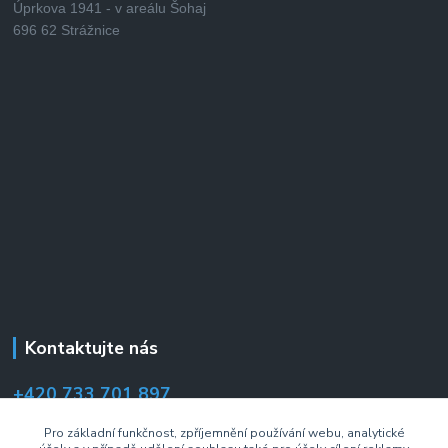
Úprkova 1941 - v areálu Šohaj
696 62 Strážnice
Kontaktujte nás
+420 733 701 897
(Po–Pá 7:00–14:30 hod.)
Pro základní funkčnost, zpříjemnění používání webu, analytické