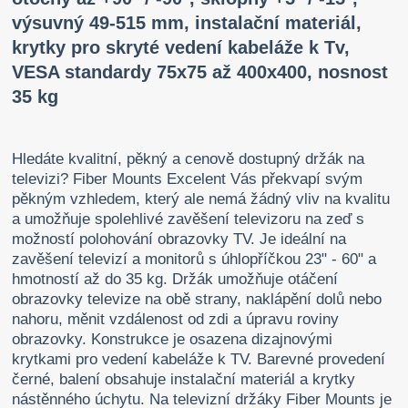
výsuvný 49-515 mm, instalační materiál,
krytky pro skryté vedení kabeláže k Tv,
VESA standardy 75x75 až 400x400, nosnost
35 kg
Hledáte kvalitní, pěkný a cenově dostupný držák na
televizi? Fiber Mounts Excelent Vás překvapí svým
pěkným vzhledem, který ale nemá žádný vliv na kvalitu
a umožňuje spolehlivé zavěšení televizoru na zeď s
možností polohování obrazovky TV. Je ideální na
zavěšení televizí a monitorů s úhlopříčkou 23" - 60" a
hmotností až do 35 kg. Držák umožňuje otáčení
obrazovky televize na obě strany, naklápění dolů nebo
nahoru, měnit vzdálenost od zdi a úpravu roviny
obrazovky. Konstrukce je osazena dizajnovými
krytkami pro vedení kabeláže k TV. Barevné provedení
černé, balení obsahuje instalační materiál a krytky
nástěnného úchytu. Na televizní držáky Fiber Mounts je