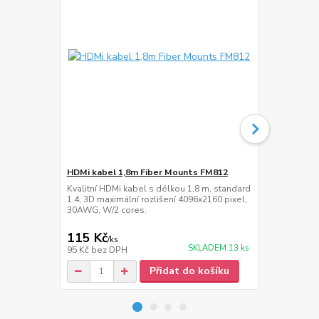
HDMi kabel 1,8m Fiber Mounts FM812
Nástěnná po
Kvalitní HDMi kabel s délkou 1,8 m, standard
Designová ná
1.4, 3D maximální rozlišení 4096x2160 pixel,
skla na vešk
30AWG, W/2 cores.
monitoru, r
kg
115 Kč
249 Kč
/
ks
/
ks
SKLADEM 13 ks
95 Kč
bez DPH
206 Kč
bez 
Přidat do košíku