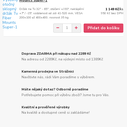
Mounts Super-1
Držák na Tv 32" - 65", otáčení +/-90°, naklápění
1 149 Kč
/
ks
+7° / -15°, vzdálenost od zdi 41-520 mm, VESA
950 Kč
bez DPH
200x100 až 400x400, nosnost 35 kg
Přidat do košíku
Doprava ZDARMA při nákupu nad 2289 Kč
Na adresu od 2289Kč, na výdejní místo od 1389Kč
Kamenná prodejna ve Strážnici
Navštivte nás, rádi Vám poradíme s výběrem.
Máte nějaký dotaz? Odborně poradíme
Potřebujete pomoc při výběru zboží? Jsme tu pro Vás.
Kvalitní a prověřené výrobky
Na kvalitě a dostupné ceně si zakládáme!