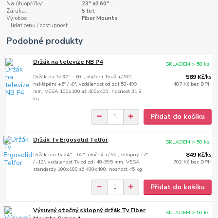
Na úhlopříčky:
23" až 60"
Záruka:
5 let
Výrobce:
Fiber Mounts
Hlídat cenu / dostupnost
Podobné produkty
Držák na televize NB P4
SKLADEM > 50 ks
Držák na Tv 32" - 60", otáčení Tv až +/-90°,
589 Kč
/
ks
naklápění +5° / -8°, vzdálenost od zdi 53-499
487 Kč
bez DPH
mm, VESA 100x100 až 400x400, nosnost 31,8
kg
Přidat do košíku
Držák Tv Ergosolid Telfor
SKLADEM > 50 ks
Držák pro Tv 24" - 60", otočný +/-90°, sklopný +2°
849 Kč
/
ks
/ -12°, vzdálenost Tv od zdi 48-595 mm, VESA
702 Kč
bez DPH
standardy 100x100 až 400x400, nosnost 45 kg.
Přidat do košíku
Výsuvný otočný sklopný držák Tv Fiber
SKLADEM > 50 ks