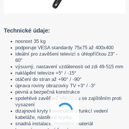
Technické údaje:
nosnost 35 kg
podporuje VESA standardy 75x75 až 400x400
ideální pro zavěšení televizí s úhlopříčkou 23" -
60"
výsuvný, nastavení vzdálenosti od zdi 49-515 mm
naklápění televize +5° / -15°
otáčení do stran až +90° / -90°
úprava roviny obrazovky TV +3° / -3°
pevná a bezpečná konstrukce
spolehlivé zavěšení televizoru se zajištěním proti
vysazení
dizajnové kryty konstrukce s funkcí vedení
kabeláže, nástěnné krytky
snadná instalace, montážní materiál