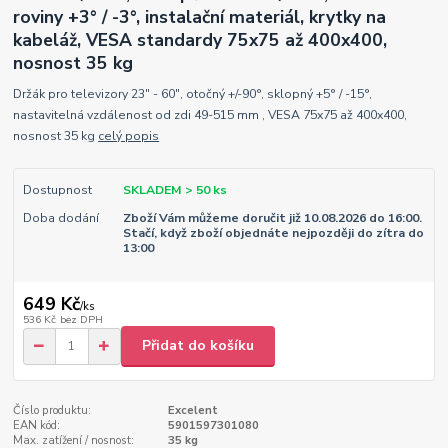
roviny +3° / -3°, instalační materiál, krytky na
kabeláž, VESA standardy 75x75 až 400x400,
nosnost 35 kg
Držák pro televizory 23" - 60", otočný +/-90°, sklopný +5° / -15°,
nastavitelná vzdálenost od zdi 49-515 mm , VESA 75x75 až 400x400,
nosnost 35 kg
celý popis
Dostupnost
SKLADEM > 50 ks
Doba dodání
Zboží Vám můžeme doručit již 10.08.2026 do 16:00.
Stačí, když zboží objednáte nejpozději do zítra do
13:00
649 Kč
/
ks
536 Kč
bez DPH
Přidat do košíku
Číslo produktu:
Excelent
EAN kód:
5901597301080
Max. zatížení / nosnost:
35 kg