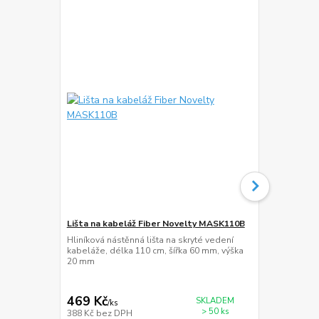
Lišta na kabeláž Fiber Novelty MASK110B
Kabel 2m HD
FM841
Hliníková nástěnná lišta na skryté vedení
kabeláže, délka 110 cm, šířka 60 mm, výška
Kabel HDMi -
20 mm
200cm, rozli
HDR, eARC, 
469 Kč
159 Kč
SKLADEM
/
ks
/
ks
> 50 ks
388 Kč
bez DPH
131 Kč
bez 