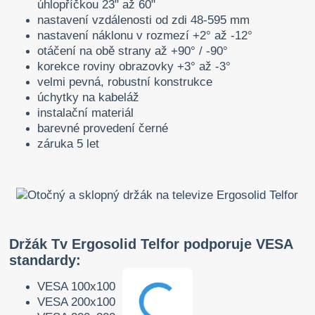
úhlopříčkou 23" až 60"
nastavení vzdálenosti od zdi 48-595 mm
nastavení náklonu v rozmezí +2° až -12°
otáčení na obě strany až +90° / -90°
korekce roviny obrazovky +3° až -3°
velmi pevná, robustní konstrukce
úchytky na kabeláž
instalační materiál
barevné provedení černé
záruka 5 let
Držák Tv Ergosolid Telfor podporuje VESA
standardy:
VESA 100x100
VESA 200x100