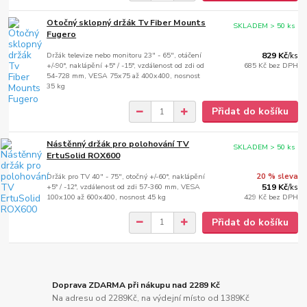
Otočný sklopný držák Tv Fiber Mounts
SKLADEM > 50 ks
Fugero
Držák televize nebo monitoru 23" - 65", otáčení
829 Kč
/
ks
+/-90°, naklápění +5° / -15°, vzdálenost od zdi od
685 Kč
bez DPH
54-728 mm, VESA 75x75 až 400x400, nosnost
35 kg
Přidat do košíku
Nástěnný držák pro polohování TV
SKLADEM > 50 ks
ErtuSolid ROX600
Držák pro TV 40" - 75", otočný +/-60°, naklápění
20 % sleva
+5° / -12°, vzdálenost od zdi 57-360 mm, VESA
519 Kč
/
ks
100x100 až 600x400, nosnost 45 kg
429 Kč
bez DPH
Přidat do košíku
Doprava ZDARMA při nákupu nad 2289 Kč
Na adresu od 2289Kč, na výdejní místo od 1389Kč