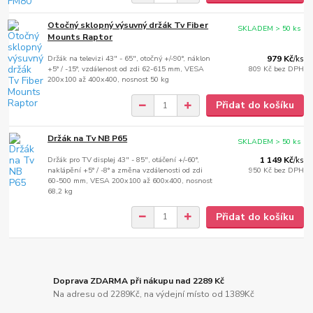
Otočný sklopný výsuvný držák Tv Fiber
SKLADEM > 50 ks
Mounts Raptor
Držák na televizi 43" - 65", otočný +/-90°, náklon
979 Kč
/
ks
+5° / -15°, vzdálenost od zdi 62-615 mm, VESA
809 Kč
bez DPH
200x100 až 400x400, nosnost 50 kg
Přidat do košíku
Držák na Tv NB P65
SKLADEM > 50 ks
Držák pro TV displej 43" - 85", otáčení +/-60°,
1 149 Kč
/
ks
naklápění +5° / -8° a změna vzdálenosti od zdi
950 Kč
bez DPH
60-500 mm, VESA 200x100 až 600x400, nosnost
68,2 kg
Přidat do košíku
Doprava ZDARMA při nákupu nad 2289 Kč
Na adresu od 2289Kč, na výdejní místo od 1389Kč