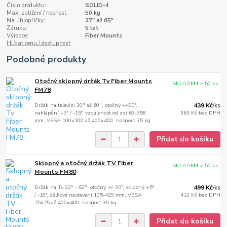
Číslo produktu:
SOLID-4
Max. zatížení / nosnost:
50 kg
Na úhlopříčky:
37" až 65"
Záruka:
5 let
Výrobce:
Fiber Mounts
Hlídat cenu / dostupnost
Podobné produkty
Otočný sklopný držák Tv Fiber Mounts
SKLADEM > 50 ks
FM78
Držák na televizi 30" až 60", otočný +/-90°,
439 Kč
/
ks
naklápění +3° / -15°, vzdálenost od zdi 63-358
363 Kč
bez DPH
mm, VESA 100x100 až 400x400, nosnost 35 kg
Přidat do košíku
Sklopný a otočný držák TV Fiber
SKLADEM > 50 ks
Mounts FM80
Držák na Tv 32" - 62", otočný +/- 90°, sklopný +5°
499 Kč
/
ks
/ -18°, délkové nastavení 105-429 mm, VESA
412 Kč
bez DPH
75x75 až 400x400, nosnost 35 kg
Přidat do košíku