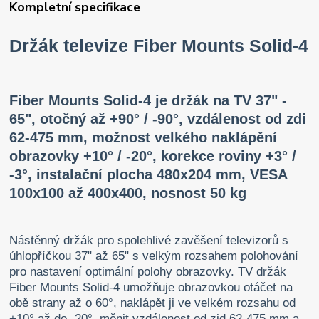
Kompletní specifikace
Držák televize Fiber Mounts Solid-4
Fiber Mounts Solid-4 je držák na TV 37" -
65", otočný až +90° / -90°, vzdálenost od zdi
62-475 mm, možnost velkého naklápění
obrazovky +10° / -20°, korekce roviny +3° /
-3°, instalační plocha 480x204 mm, VESA
100x100 až 400x400, nosnost 50 kg
Nástěnný držák pro spolehlivé zavěšení televizorů s
úhlopříčkou 37" až 65" s velkým rozsahem polohování
pro nastavení optimální polohy obrazovky. TV držák
Fiber Mounts Solid-4 umožňuje obrazovkou otáčet na
obě strany až o 60°, naklápět ji ve velkém rozsahu od
+10° až do -20°, měnit vzdálenost od zid 62-475 mm a