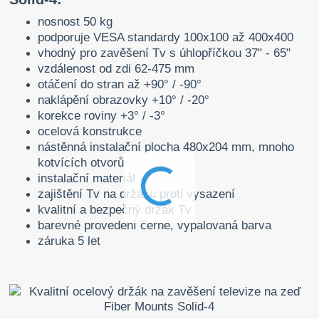
nosnost 50 kg
podporuje VESA standardy 100x100 až 400x400
vhodný pro zavěšení Tv s úhlopříčkou 37" - 65"
vzdálenost od zdi 62-475 mm
otáčení do stran až +90° / -90°
naklápění obrazovky +10° / -20°
korekce roviny +3° / -3°
ocelová konstrukce
nástěnná instalační plocha 480x204 mm, mnoho
kotvících otvorů
instalační materiál
zajištění Tv na držáku proti vysazení
kvalitní a bezpečný držák Tv
barevné provedení černé, vypalovaná barva
záruka 5 let