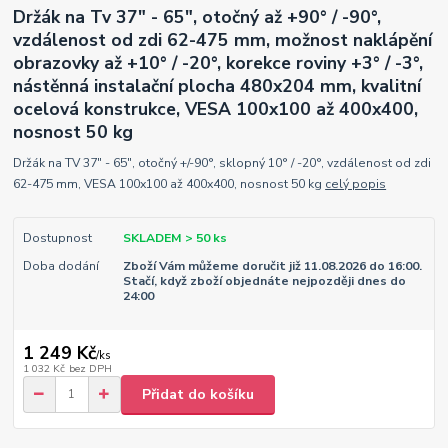
Držák na Tv 37" - 65", otočný až +90° / -90°,
vzdálenost od zdi 62-475 mm, možnost naklápění
obrazovky až +10° / -20°, korekce roviny +3° / -3°,
nástěnná instalační plocha 480x204 mm, kvalitní
ocelová konstrukce, VESA 100x100 až 400x400,
nosnost 50 kg
Držák na TV 37" - 65", otočný +/-90°, sklopný 10° / -20°, vzdálenost od zdi
62-475 mm, VESA 100x100 až 400x400, nosnost 50 kg
celý popis
Dostupnost
SKLADEM > 50 ks
Doba dodání
Zboží Vám můžeme doručit již 11.08.2026 do 16:00.
Stačí, když zboží objednáte nejpozději dnes do
24:00
1 249 Kč
/
ks
1 032 Kč
bez DPH
Přidat do košíku